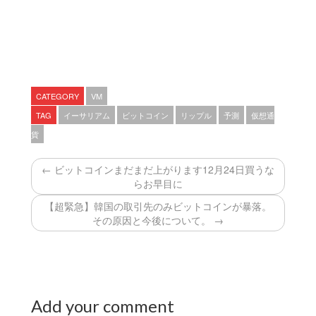
CATEGORY
VM
TAG
イーサリアム
ビットコイン
リップル
予測
仮想通
貨
← ビットコインまだまだ上がります12月24日買うな
らお早目に
【超緊急】韓国の取引先のみビットコインが暴落。
その原因と今後について。 →
Add your comment