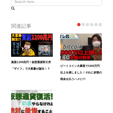
関連記事
資産2,200兆円！仮想通貨取引所
ビートコイン大暴落で1000万円
「ザイフ」で大富豪が誕生！？
以上を損しました！それに多額の
税金を払うハメに!!!