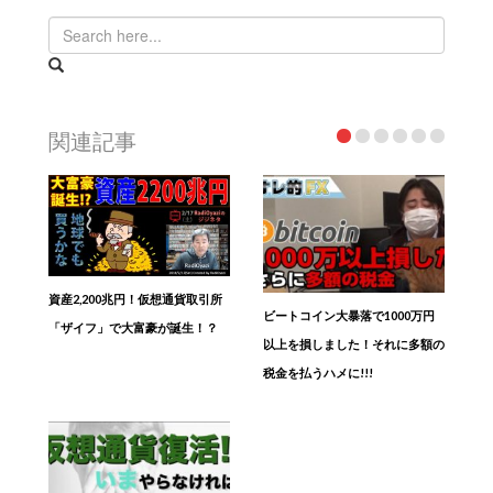
関連記事
資産2,200兆円！仮想通貨取引所
ビートコイン大暴落で1000万円
「ザイフ」で大富豪が誕生！？
以上を損しました！それに多額の
税金を払うハメに!!!