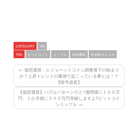
CATEGORY
VM
TAG
ビットコイン
リップル
仮想通貨
投資家ダニエル
← 仮想通貨：ヒジョーットコイン調整落下の始まり
か？上昇トレンドの裏側で起こっている事とは！？
【暗号資産】
【仮想通貨】バブルパターンだと1週間後に１００万
円、１か月後に２００万円突破しますよ!!ビットコイ
ンリップル →