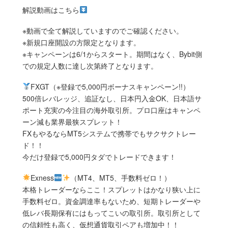
解説動画はこちら
※動画で全て解説していますのでご確認ください。
※新規口座開設の方限定となります。
※キャンペーンは6/1からスタート。期間はなく、Bybit側
での規定人数に達し次第終了となります。
FXGT（※登録で5,000円ボーナスキャンペーン!!）
500倍レバレッジ、追証なし、日本円入金OK、日本語サ
ポート充実の今注目の海外取引所。プロ口座はキャンペ
ーン減も業界最狭スプレット！
FXもやるならMT5システムで携帯でもサクサクトレー
ド！！
今だけ登録で5,000円タダでトレードできます！
Exness
（MT4、MT5、手数料ゼロ！）
本格トレーダーならここ！スプレットはかなり狭い上に
手数料ゼロ。資金調達率もないため、短期トレーダーや
低レバ長期保有にはもってこいの取引所。取引所として
の信頼性も高く、仮想通貨取引ペアも増加中！！