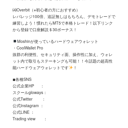
⑷Overbit（※初心者の方におすすめ）
レバレッジ100倍、追証無しはもちろん、デモトレードで
練習しよう！慣れたらMT5で本格トレード！以下リンク
から登録で口座解説＄30ボーナス！
Moshinが使っているハードウェアウォレット
・CoolWallet Pro
抜群の利便性、セキュリティ面、操作性に加え、ウォレ
ット内で取引もステーキングも可能！！今話題の超高性
能ハードウェアウォレットです
！
◾︎各種SNS
公式企業HP ：
スクールgloways：
公式Twitter ：
公式Instagram ：
公式LINE ：
Trading view ：