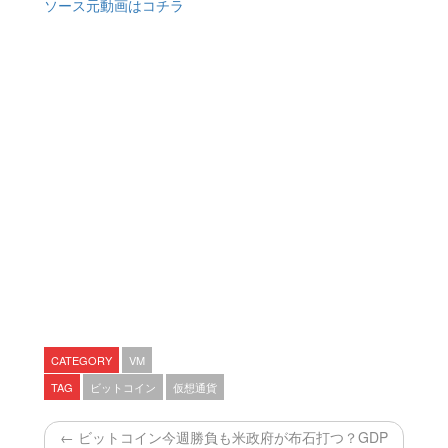
ソース元動画はコチラ
CATEGORY
VM
TAG
ビットコイン
仮想通貨
← ビットコイン今週勝負も米政府が布石打つ？GDP