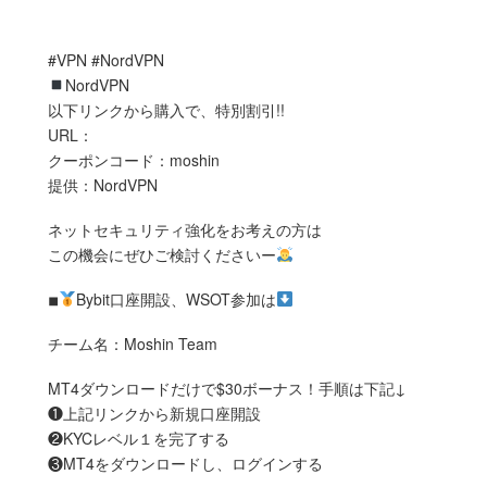
#VPN #NordVPN
NordVPN
以下リンクから購入で、特別割引!!
URL：
クーポンコード：moshin
提供：NordVPN
ネットセキュリティ強化をお考えの方は
この機会にぜひご検討くださいー
◾︎
Bybit口座開設、WSOT参加は
チーム名：Moshin Team
MT4ダウンロードだけで$30ボーナス！手順は下記↓
❶上記リンクから新規口座開設
❷KYCレベル１を完了する
❸MT4をダウンロードし、ログインする