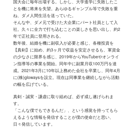
国大会に毎年出場する。しかし、大学進学に失敗したこ
とを機に将来を失望。あらゆるギャンブル等で失敗を重
ね、ダメ人間生活を送っていた。
そんな中、ダメ元で受けた大企業にパート社員として入
社。久々に全力で打ち込むことの楽しさを思い出し、約2
年で正社員に登用される。
数年後、結婚を機に副収入が必要と感じ、各種投資を
【真剣】に始め、約3ヶ月で収益を安定させるも、軍資金
の少なさに限界を感じ、2019年からYouTubeやオンライ
ン指導等の事業を開始。同年中に副業月収100万円を達
成。2021年3月に10年以上務めた会社を卒業し、同年4月
に(株)glowaysを設立。現在は同事業を継続しながら活動
の幅を広げている。
真剣・誠実・謙虚に取り組めば、必ず成し遂げられま
す。
「こんな僕でもできるんだ」、という感覚を持ってもら
えるような情報を発信することが僕の使命だと思い、
日々発信しています。