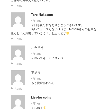
Reply
Taro Nukoame
4年 ago
今日も夜分析をありがとうございます。
良いニュースもないけれど、Moshinさんのお声を
聴くと「元気出していこう！」と思えます
Reply
こたろう
4年 ago
そのハスキーボイスくれー
Reply
アメマ
4年 ago
もう資金あれへん！
Reply
kisa-hu coina
4年 ago
ょぃね！