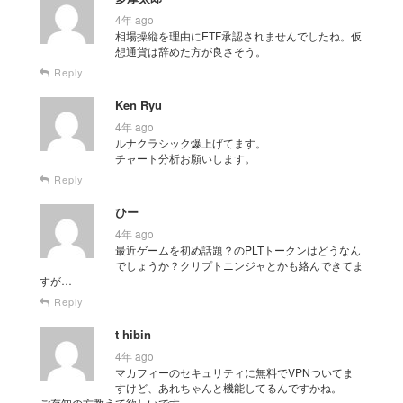
4年 ago
相場操縦を理由にETF承認されませんでしたね。仮
想通貨は辞めた方が良さそう。
Reply
Ken Ryu
4年 ago
ルナクラシック爆上げてます。
チャート分析お願いします。
Reply
ひー
4年 ago
最近ゲームを初め話題？のPLTトークンはどうなん
でしょうか？クリプトニンジャとかも絡んできてま
すが…
Reply
t hibin
4年 ago
マカフィーのセキュリティに無料でVPNついてま
すけど、あれちゃんと機能してるんですかね。
ご存知の方教えて欲しいです。