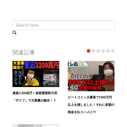
関連記事
資産2,200兆円！仮想通貨取引所
ビートコイン大暴落で1000万円
「ザイフ」で大富豪が誕生！？
以上を損しました！それに多額の
税金を払うハメに!!!