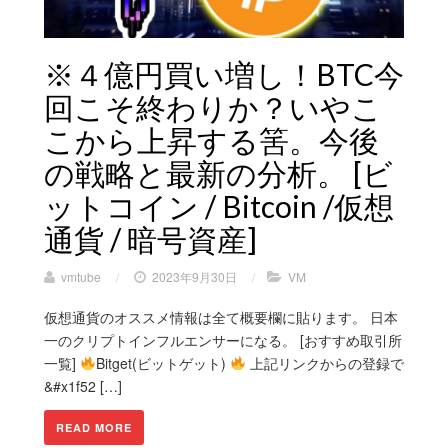
※４億円買い増し！BTC今
回こそ終わりか？いやこ
こから上昇する筈。今後
の戦略と最新の分析。 [ビ
ットコイン / Bitcoin /仮想
通貨 / 暗号資産]
vmtube
/
2023年9月30日
/
VM
仮想通貨のオススメ情報は全て概要欄に貼ります。 日本
一のクリプトインフルエンサーになる。 [おすすめ取引所
一覧]
Bitget(ビットゲット)
上記リンクからの登録で
&#x1f52 […]
READ MORE