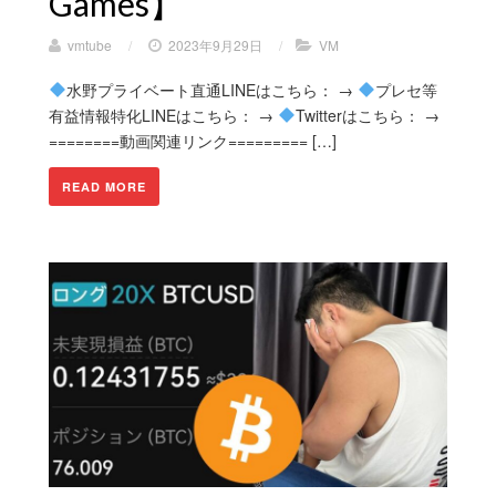
Games】
vmtube
/
2023年9月29日
/
VM
水野プライベート直通LINEはこちら： →
プレセ等
有益情報特化LINEはこちら： →
Twitterはこちら： →
========動画関連リンク========= […]
READ MORE