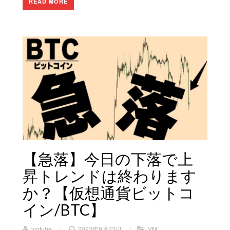
READ MORE
【急落】今日の下落で上
昇トレンドは終わります
か？【仮想通貨ビットコ
イン/BTC】
vmtube
/
2023年9月23日
/
VM