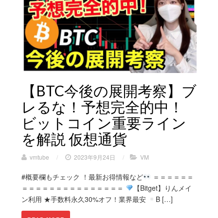
【BTC今後の展開考察】ブ
レるな！予想完全的中！
ビットコイン重要ライン
を解説 仮想通貨
vmtube
/
2023年9月24日
/
VM
#概要欄もチェック ！最新お得情報など
＝＝＝＝＝＝
＝＝＝＝＝＝＝＝＝＝＝＝＝＝＝
【Bitget】りんメイ
ン利用 ★手数料永久30%オフ！業界最安
B […]