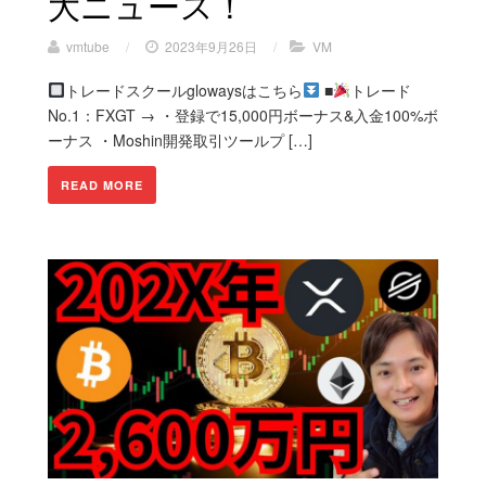
大ニュース！
vmtube
/
2023年9月26日
/
VM
トレードスクールglowaysはこちら
■
トレード
No.1：FXGT → ・登録で15,000円ボーナス&入金100%ボ
ーナス ・Moshin開発取引ツールプ […]
READ MORE