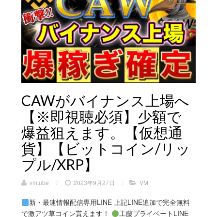
CAWがバイナンス上場へ
【※即視聴必須】少額で
爆益狙えます。【仮想通
貨】【ビットコイン/リッ
プル/XRP】
vmtube
/
2023年9月27日
/
VM
新・最速情報配信専用LINE 上記LINE追加で完全無料
で激アツ草コイン貰えます！
工藤プライベートLINE