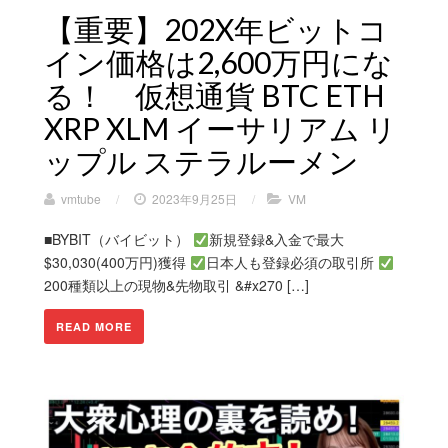
【重要】202X年ビットコ
イン価格は2,600万円にな
る！ 仮想通貨 BTC ETH
XRP XLM イーサリアム リ
ップル ステラルーメン
vmtube
/
2023年9月25日
/
VM
■BYBIT（バイビット）
新規登録&入金で最大
$30,030(400万円)獲得
日本人も登録必須の取引所
200種類以上の現物&先物取引 &#x270 […]
READ MORE