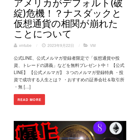
アメリカがデフォルト(破
綻)危機！？ナスダックと
仮想通貨の相関が崩れた
ことについて
vmtube
/
2023年9月22日
/
VM
公式LINE、公式メルマガ登録者限定で「仮想通貨や投
資、トレードの講義」などを無料プレゼント中！ 【公式
LINE】 【公式メルマガ】 ３つのメルマガ登録特典 ・投
資で成功する人生とは？ ・おすすめの証券会社＆取引所
・無 […]
READ MORE