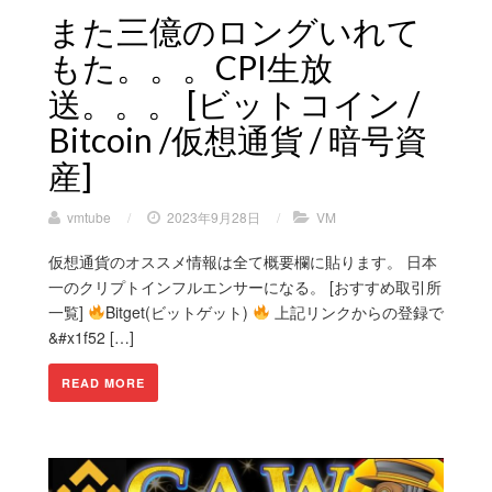
また三億のロングいれて
もた。。。CPI生放
送。。。 [ビットコイン /
Bitcoin /仮想通貨 / 暗号資
産]
vmtube
/
2023年9月28日
/
VM
仮想通貨のオススメ情報は全て概要欄に貼ります。 日本
一のクリプトインフルエンサーになる。 [おすすめ取引所
一覧]
Bitget(ビットゲット)
上記リンクからの登録で
&#x1f52 […]
READ MORE