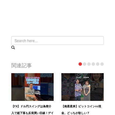
関連記事
【FX】ドル円スイングは為替介
【南星​星来】ビットコインvs現
入で超下落も反発買い目線！デイ
金、どっちが欲しい？