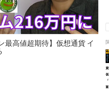
ン最高値超期待】仮想通貨 イ
る
資
仮
「
富