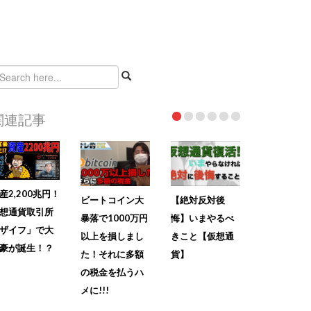
関連記事
産2,200兆円！
ビートコイン大
【絶対反対後
想通貨取引所
暴落で1000万円
悔】いまやるべ
ザイフ」で大
以上を損しまし
きこと【仮想通
豪が誕生！？
た！それに多額
貨】
の税金を払うハ
メに!!!