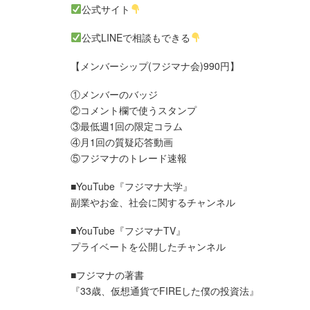
公式サイト
公式LINEで相談もできる
【メンバーシップ(フジマナ会)990円】
①メンバーのバッジ
②コメント欄で使うスタンプ
③最低週1回の限定コラム
④月1回の質疑応答動画
⑤フジマナのトレード速報
■YouTube『フジマナ大学』
副業やお金、社会に関するチャンネル
■YouTube『フジマナTV』
プライベートを公開したチャンネル
■フジマナの著書
『33歳、仮想通貨でFIREした僕の投資法』