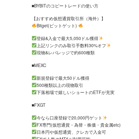
■BYBITのコピートレードの使い方
【おすすめ仮想通貨取引所（海外）】
Bitget(ビットゲット)
登録&入金で最大5,050ドル獲得
上記リンクのみ取引手数料30%オフ
現物&レバレッジで約600種類
■MEXC
新規登録で最大50ドル獲得
500種類以上の現物取引
下落相場で嬉しいショートのETFが充実
■FXGT
今なら口座登録で20,000円ゲット
FX専門(仮想通貨・為替・株価・貴金属etc)
日本円や仮想通貨、クレカで入金可