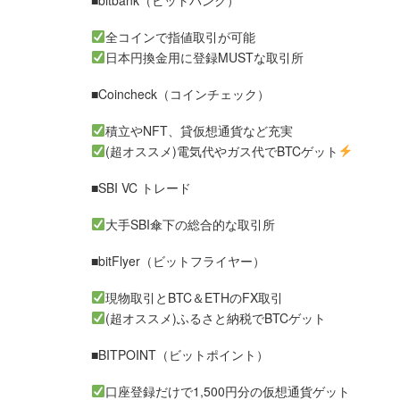
■bitbank（ビットバンク）
全コインで指値取引が可能
日本円換金用に登録MUSTな取引所
■Coincheck（コインチェック）
積立やNFT、貸仮想通貨など充実
(超オススメ)電気代やガス代でBTCゲット
■SBI VC トレード
大手SBI傘下の総合的な取引所
■bitFlyer（ビットフライヤー）
現物取引とBTC＆ETHのFX取引
(超オススメ)ふるさと納税でBTCゲット
■BITPOINT（ビットポイント）
口座登録だけで1,500円分の仮想通貨ゲット