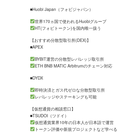
■Huobi Japan（フォビジャパン）
世界170ヵ国で使われるHuobiグループ
HT(フォビトークン)を国内唯一扱う
【おすすめ分散型取引所(DEX)】
■APEX
BYBIT運営の分散型レバレッジ取引所
ETH BNB MATIC Arbitrumのチェーン対応
■DYDX
即時決済とガス代ゼロな分散型取引所
レバレッジやステーキングも可能
【仮想通貨の相談窓口】
■TSUDOI（ツドイ）
仮想通貨業界10年の日本人が日本語で運営
トークン評価や新規プロジェクトなど学べる