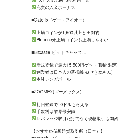
FXで人気のMT5が利用可能
充実の入金ボーナス
■Gate.io（ゲートアイオー）
上場コインが1,500以上と圧倒的
Binance未上場コインも上場しやすい
■Bitcastle(ビットキャッスル)
新規登録で最大15,500円ゲット(期間限定)
創業者は日本人の関根義光(せきねもん)
本社シンガポール
■ZOOMEX(ズーメックス)
初回登録で10ドルもらえる
手数料は業界最安値
レバレッジ取引だけでなく現物取引も開始
【おすすめ仮想通貨取引所（日本）】