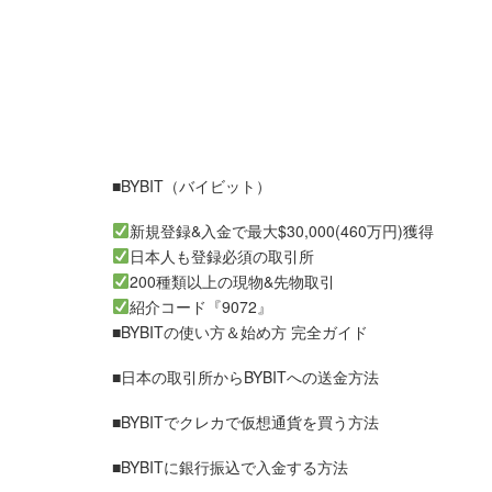
■BYBIT（バイビット）
新規登録&入金で最大$30,000(460万円)獲得
日本人も登録必須の取引所
200種類以上の現物&先物取引
紹介コード『9072』
■BYBITの使い方＆始め方 完全ガイド
■日本の取引所からBYBITへの送金方法
■BYBITでクレカで仮想通貨を買う方法
■BYBITに銀行振込で入金する方法