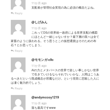
11か月 ago
支配者が管理社会実現の為に必須の概念だよね。
Reply
@しげみん
11か月 ago
これってDSの世界統一政府による世界支配の構図
にほとんど一緒じゃないすか？最下層の我々は全て
家畜のように扱われる。そう思うとこの仮想通貨はそのための布
石？とか思ってしまう。
Reply
@モモンガ-c9c
11か月 ago
AIの力とメタバースの世界で楽しい事しかない世界
で生きていけるならそれでいいかな。人間はこうあ
るべきだという既成概念が邪魔なだけ。という現世に悲観した人に
は凄く魅力的でしょう。
Reply
@andymccoy1219
11か月 ago
落ち最高ですwww