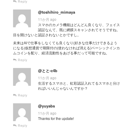
Reply
@toshihiro_mimaya
11か月 ago
スマホのカメラ機能はどんどん良くなり、フェイス
認証なんて、既に網膜スキャンされてそうですね。
目を開けないと認証されないとかですし。
未来はAIで仕事をしなくても良くなり(好きな仕事だけできるよう
になる)仮想通貨で期限付の(使わなければ消える)ベーシックインカ
ムコインを配り、経済流動性をあげる事だって可能ですね。
Reply
@とと-c4b
11か月 ago
生活するスマホと、虹彩認証入れてるスマホと分け
ればいいんじゃないんですか？
Reply
@yuyabs
11か月 ago
Thanks for the update!
Reply