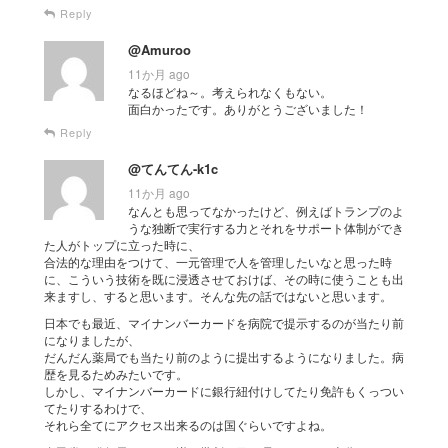
Reply
@Amuroo
11か月 ago
なるほどね～。考えられなくもない。
面白かったです。ありがとうございました！
Reply
@てんてん-k1c
11か月 ago
なんとも思ってなかったけど、例えばトランプのよ
うな独断で実行する力とそれをサポート体制ができ
た人がトップに立った時に、
合法的な理由をつけて、一元管理で人を管理したいなと思った時
に、こういう技術を既に浸透させておけば、その時に使うことも出
来ますし、すると思います。そんな先の話ではないと思います。
日本でも最近、マイナンバーカードを病院で提示するのが当たり前
になりましたが、
だんだん薬局でも当たり前のように提出するようになりました。病
歴を見るためみたいです。
しかし、マイナンバーカードに銀行紐付けしてたり免許もくっつい
てたりするわけで、
それら全てにアクセス出来るのは国ぐらいですよね。