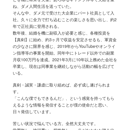
ね、ダメ人間生活を送っていた。
そんな中、ダメ元で受けた大企業にパート社員として入
社。久々に全力で打ち込むことの楽しさを思い出し、約2
年で正社員に登用される。
数年後、結婚を機に副収入が必要と感じ、各種投資を
【真剣】に始め、約3ヶ月で収益を安定させるも、軍資金
の少なさに限界を感じ、2019年からYouTubeやオンライ
ン指導等の事業を開始。同年中にトレード以外での副業
月収100万円を達成。2021年3月に10年以上務めた会社を
卒業し、現在は同事業を継続しながら活動の幅を広げて
いる。
真剣・誠実・謙虚に取り組めば、必ず成し遂げられま
す。
「こんな僕でもできるんだ」、という感覚を持ってもら
えるような情報を発信することが僕の使命だと思い、
日々発信しています。
苦しい状況で悩んでいる方。全然大丈夫です。
学歴無し、地頭悪い、根性無し、一歩がなかなか踏み出