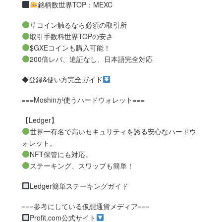
銘柄数世界TOP：MEXC
草コイン触るなら必須の取引所
取引手数料世界TOPの安さ
$GXEコインも購入可能！
200倍レバ、追証なし、日本語完全対応
◆登録&使い方完全ガイド
===Moshinが使うハードウォレット===
【Ledger】
世界一有名で高いセキュリティを誇る安心なハードウ
ォレット。
NFT保管にも対応。
ステーキング、スワップも簡単！
Ledger簡単ステーキングガイド
===参考にしている仮想通貨メディア===
Profit.com公式サイト