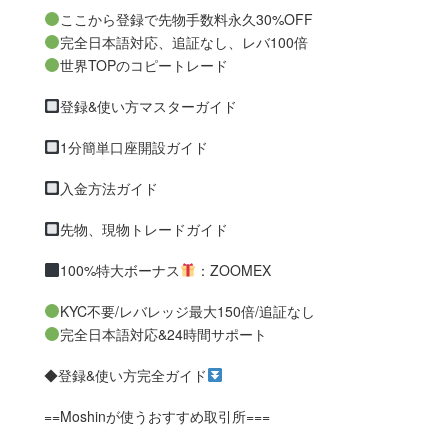
ここから登録で先物手数料永久30%OFF
完全日本語対応、追証なし、レバ100倍
世界TOPのコピートレード
登録&使い方マスターガイド
1分簡単口座開設ガイド
入金方法ガイド
先物、現物トレードガイド
100%特大ボーナス
：ZOOMEX
KYC不要/レバレッジ最大150倍/追証なし
完全日本語対応&24時間サポート
◆登録&使い方完全ガイド
==Moshinが使うおすすめ取引所===