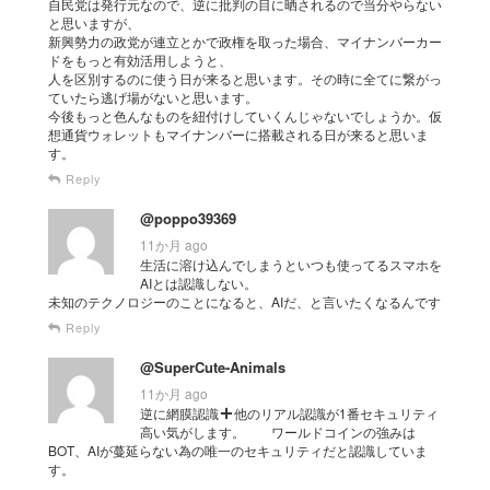
自民党は発行元なので、逆に批判の目に晒されるので当分やらない
と思いますが、
新興勢力の政党が連立とかで政権を取った場合、マイナンバーカー
ドをもっと有効活用しようと、
人を区別するのに使う日が来ると思います。その時に全てに繋がっ
ていたら逃げ場がないと思います。
今後もっと色んなものを紐付けしていくんじゃないでしょうか。仮
想通貨ウォレットもマイナンバーに搭載される日が来ると思いま
す。
Reply
@poppo39369
11か月 ago
生活に溶け込んでしまうといつも使ってるスマホを
AIとは認識しない。
未知のテクノロジーのことになると、AIだ、と言いたくなるんです
Reply
@SuperCute-Animals
11か月 ago
逆に網膜認識
他のリアル認識が1番セキュリティ
高い気がします。 ワールドコインの強みは
BOT、AIが蔓延らない為の唯一のセキュリティだと認識していま
す。