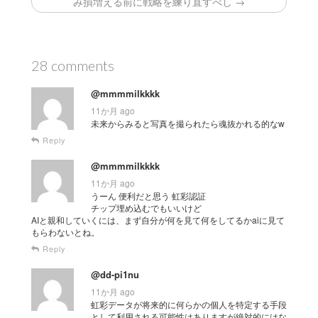
み損増える前に戦略を練り直すべし →
28 comments
@mmmmilkkkk
11か月 ago
未来からみると写真を撮られたら魂抜かれる的なw
Reply
@mmmmilkkkk
11か月 ago
うーん 便利だと思う 虹彩認証
チップ埋め込むでもいいけど
AIと親和していくには、まず自分が何を見て何をしてるかaiに見て
もらわないとね。
Reply
@dd-pi1nu
11か月 ago
虹彩データが将来的に何らかの個人を特定する手段
として利用される可能性はありますが絶対的にはな