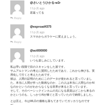
@さいとうひかる-w2r
11か月 ago
若返ってる
Reply
@exproad4375
11か月 ago
スマホからガラケーに変えましょう。
Reply
@act000000
11か月 ago
いつも楽しみにしています。
私は早い段階で目のスキャンをした派です。
サムアルトマンの考えに賛同したためであり、これから伸びる。実
用化して行くと考えたためです。
彼は、人間の証明のためにこのデータが使われると言っていまし
た。本当に人間が作った動画なのか、この人は本当に人間なのかAI
なのかというのがわからなくなる世界が来ると言っています。
そして、そのベーシックインカムの元になる原資はどこから来るの
かというのも、しっかりAIが稼ぐと言っていたので納得しました。
とは言え、今はWLDの価格も落ちてきていてガッカリなのです
が。