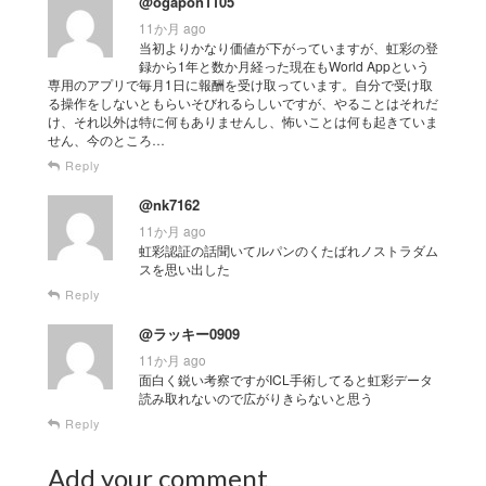
@ogapon1105
11か月 ago
当初よりかなり価値が下がっていますが、虹彩の登
録から1年と数か月経った現在もWorld Appという
専用のアプリで毎月1日に報酬を受け取っています。自分で受け取
る操作をしないともらいそびれるらしいですが、やることはそれだ
け、それ以外は特に何もありませんし、怖いことは何も起きていま
せん、今のところ…
Reply
@nk7162
11か月 ago
虹彩認証の話聞いてルパンのくたばれノストラダム
スを思い出した
Reply
@ラッキー0909
11か月 ago
面白く鋭い考察ですがICL手術してると虹彩データ
読み取れないので広がりきらないと思う
Reply
Add your comment