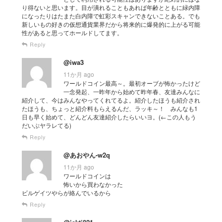
り得ないと思います。目が潰れることもあれば年齢とともに緑内障
になったりはたまた白内障で虹彩スキャンできないことある。でも
新しいもの好きの仮想通貨業界だから将来的に爆発的に上がる可能
性があると思ってホールドしてます。
Reply
@iwa3
11か月 ago
ワールドコイン最高～。最初オーブが怖かったけど
一念発起、一昨年から始めて昨年春、友達みんなに
紹介して、今はみんなやってくれてるよ。紹介したほうも紹介され
たほうも、ちょっと紹介料もらえるんだ、ラッキ～！ みんなも1
日も早く始めて、どんどん友達紹介したらいいヨ。(←この人もう
だいぶヤラレてる)
Reply
@あおやん-w2q
11か月 ago
ワールドコインは
怖いから買わなかった
ビルゲイツやらが絡んでいるから
Reply