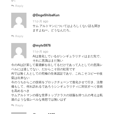
Reply
@DogeShibaKun
11か月 ago
サム アルトマンについてはよろしくない話も聞き
ますよねー。どうなんだろ。
Reply
@mytv5976
11か月 ago
AIは進化しているがシンギュラリティはまだ先で、
それに意識はまだ無い
今のAIは計算して最適解を出してるだけであって人としての意識レ
ベルには達してない、だからこそ目の虹彩です
AIでは無く人としての究極の生体認証であり、これこそコピーや改
竄は出来ない
今のうちからこの技術をブロックチェーンで進化させて行き、法整
備もして、何れ訪れるであろうシンギュラリティに対抗すべく技術
を高めるべき
サムアルトマンの様な世界トップクラスの頭脳を持つ人の考えは私
達のような低レベルな発想では無いはず
Reply