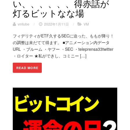
い、、、、、、得赤話が
灯るビットなな場
vmtube
/
2022年1月11日
/
VM
フィデリティがETF久するSECに迫った、ももが降り！
の調整は未だてて得ます。 ■アニメーション内データ
URL ・ブルーム ・ヤフー ・SEC ・teleprensa33twitter
・ロイター ★私ができし、コミニー […]
READ MORE