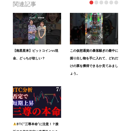
関連記事
【南星​星来】ビットコインvs現
この仮想通貨の暴落騒ぎの最中に
金、どっちが欲しい？
掘り出し物を手に入れて、どれだ
けの票を獲得できるか見てみまし
ょう。
BTC”三尊本命”に注意！？接