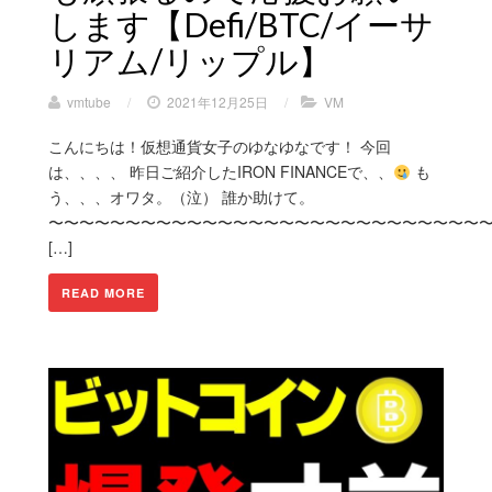
します【Defi/BTC/イーサ
リアム/リップル】
vmtube
/
2021年12月25日
/
VM
こんにちは！仮想通貨女子のゆなゆなです！ 今回
は、、、、 昨日ご紹介したIRON FINANCEで、、
も
う、、、オワタ。（泣） 誰か助けて。
〜〜〜〜〜〜〜〜〜〜〜〜〜〜〜〜〜〜〜〜〜〜〜〜〜〜〜〜
[…]
READ MORE