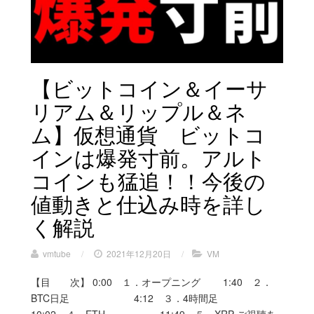
【ビットコイン＆イーサ
リアム＆リップル＆ネ
ム】仮想通貨 ビットコ
インは爆発寸前。アルト
コインも猛追！！今後の
値動きと仕込み時を詳し
く解説
vmtube
/
2021年12月20日
/
VM
【目 次】 0:00 １．オープニング 1:40 ２．
BTC日足 4:12 ３．4時間足
10:02 ４．ETH 11:49 ５．XRP ご視聴あ