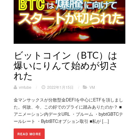
ビットコイン（BTC）は
爆いにりんて始めが切さ
れた
vmtube
/
2022年1月15日
/
VM
金マンサックスが分散型金DEFIを中心にETFを頂しまし
た。何故、今、この好でのプライに踏みありたのか？ ■
アニメーション内データURL ・ブルーム ・bybtGBTCテ
ールレート ・BybtBTCオプション取引 ■私が […]
READ MORE