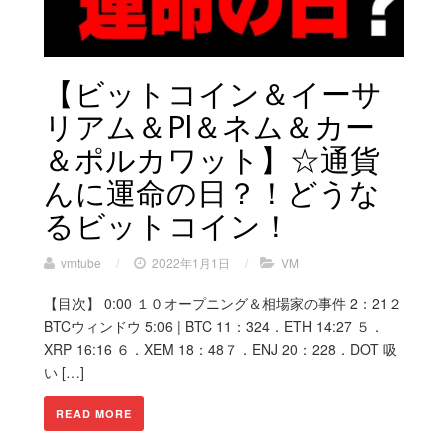
【ビットコイン＆イーサ
リアム＆Pl＆ネム＆カー
＆ポルカワット】☆通貨
んに運命の日？！どうな
るビットコイン！
vmtube
/
2022年1月1日
/
VM
【目次】 0:00 １０オープニング＆相場家の事件 2：21２
BTCウィンドウ 5:06 | BTC 11：324．ETH 14:27 ５．
XRP 16:16 ６．XEM 18：48７．ENJ 20：228．DOT 吸
い […]
READ MORE