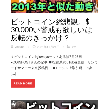
ビットコイン総悲観。$
30,000い警戒も欲しいは
反転のきっかけ？
vmtube
/
2021年11月24日
/
VM
＃ビットコイン#glowaysセットあるは7月23日
●COINPOSTさんの記事
投資系YouTuber集結！サンワ
ードサマーの東京投稿目！ ◾︎モーシン上取引所 ・byb
[…]
READ MORE