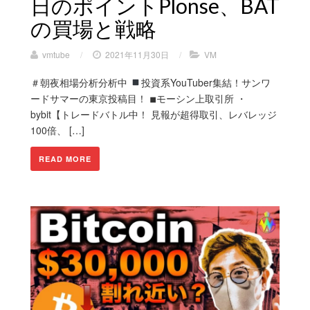
日のポイントPlonse、BAT
の買場と戦略
vmtube
/
2021年11月30日
/
VM
＃朝夜相場分析分析中
投資系YouTuber集結！サンワ
ードサマーの東京投稿目！ ◾︎モーシン上取引所 ・
bybit【トレードバトル中！ 見報が超得取引、レバレッジ
100倍、 […]
READ MORE