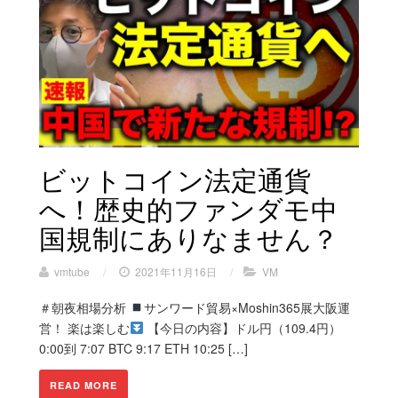
ビットコイン法定通貨
へ！歴史的ファンダモ中
国規制にありなません？
vmtube
/
2021年11月16日
/
VM
＃朝夜相場分析
サンワード貿易×Moshin365展大阪運
営！ 楽は楽しむ
【今日の内容】ドル円（109.4円）
0:00到 7:07 BTC 9:17 ETH 10:25 […]
READ MORE