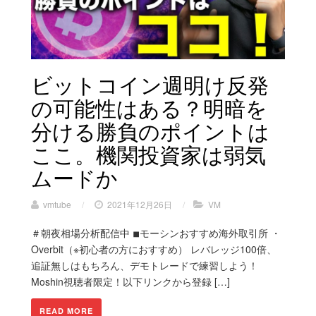
ビットコイン週明け反発
の可能性はある？明暗を
分ける勝負のポイントは
ここ。機関投資家は弱気
ムードか
vmtube
/
2021年12月26日
/
VM
＃朝夜相場分析配信中 ◾︎モーシンおすすめ海外取引所 ・
Overbit（※初心者の方におすすめ） レバレッジ100倍、
追証無しはもちろん、デモトレードで練習しよう！
Moshin視聴者限定！以下リンクから登録 […]
READ MORE