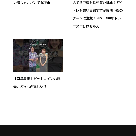
い増しも、バレてる理由
入で超下落も反発買い目線！デイ
トレも買い目線ですが短期下落の
ターンに注意！ #FX #中年トレ
ーダーしげちゃん
【南星​星来】ビットコインvs現
金、どっちが欲しい？