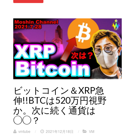
ビットコイン＆XRP急
伸!!BTCは520万円視野
か。次に続く通貨は
◯◯？
vmtube
/
2021年12月18日
/
VM