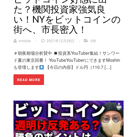
た？機関投資家強気良
い！NYをビットコインの
街へ、市長密入！
vmtube
/
2021年12月28日
/
VM
＃朝夜相場分析賛中
投資系YouTuber集結！サンワー
ド夏の東京回番！ YouTubeYouTuberにできますMoshin
も登壇します
【今日の内容】ドル円（110.7 […]
READ MORE