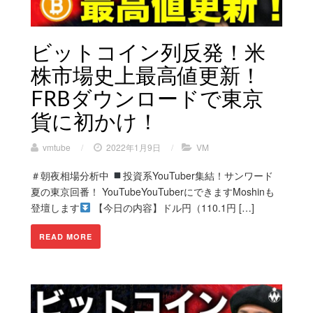
ビットコイン列反発！米
株市場史上最高値更新！
FRBダウンロードで東京
貨に初かけ！
vmtube
/
2022年1月9日
/
VM
＃朝夜相場分析中
投資系YouTuber集結！サンワード
夏の東京回番！ YouTubeYouTuberにできますMoshinも
登壇します
【今日の内容】ドル円（110.1円 […]
READ MORE