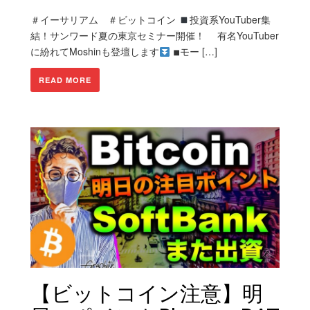
＃イーサリアム ＃ビットコイン
投資系YouTuber集
結！サンワード夏の東京セミナー開催！ 有名YouTuber
に紛れてMoshinも登壇します
◾︎モー […]
READ MORE
【ビットコイン注意】明