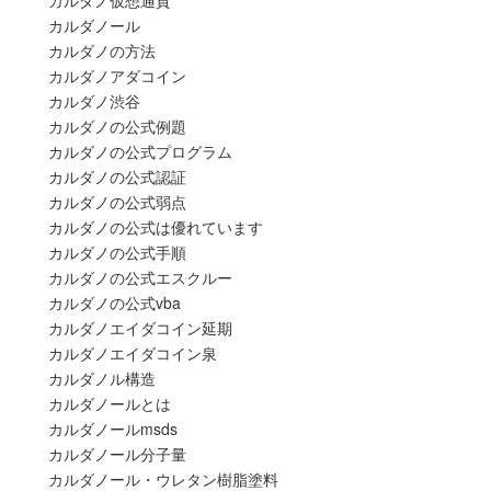
カルダノ仮想通貨
カルダノール
カルダノの方法
カルダノアダコイン
カルダノ渋谷
カルダノの公式例題
カルダノの公式プログラム
カルダノの公式認証
カルダノの公式弱点
カルダノの公式は優れています
カルダノの公式手順
カルダノの公式エスクルー
カルダノの公式vba
カルダノエイダコイン延期
カルダノエイダコイン泉
カルダノル構造
カルダノールとは
カルダノールmsds
カルダノール分子量
カルダノール・ウレタン樹脂塗料