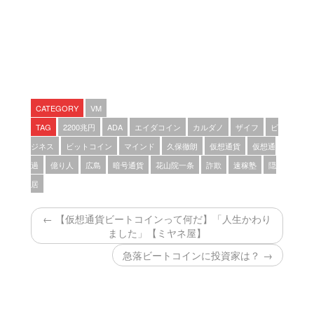
CATEGORY
VM
TAG
2200兆円
ADA
エイダコイン
カルダノ
ザイフ
ビ
ジネス
ビットコイン
マインド
久保徹朗
仮想通貨
仮想通
過
億り人
広島
暗号通貨
花山院一条
詐欺
速稼塾
隠
居
← 【仮想通貨ビートコインって何だ】「人生かわり
ました」【ミヤネ屋】
急落ビートコインに投資家は？ →