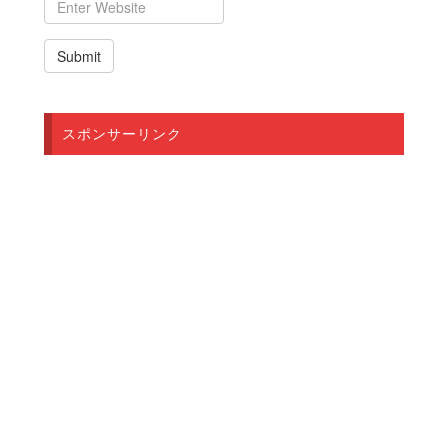
スポンサーリンク