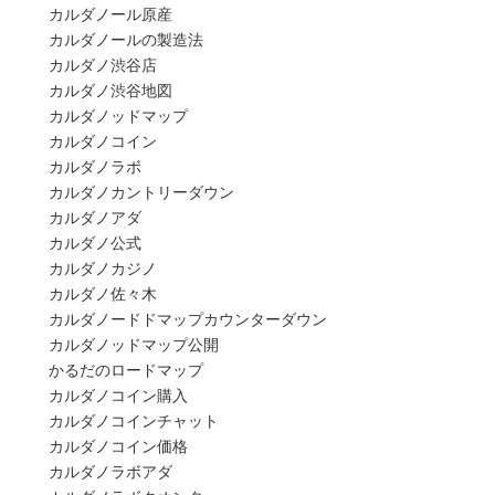
カルダノール原産
カルダノールの製造法
カルダノ渋谷店
カルダノ渋谷地図
カルダノッドマップ
カルダノコイン
カルダノラボ
カルダノカントリーダウン
カルダノアダ
カルダノ公式
カルダノカジノ
カルダノ佐々木
カルダノードドマップカウンターダウン
カルダノッドマップ公開
かるだのロードマップ
カルダノコイン購入
カルダノコインチャット
カルダノコイン価格
カルダノラボアダ