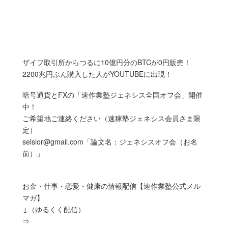
ザイフ取引所からつるに10億円分のBTCが0円販売！
2200兆円ぶん購入した人がYOUTUBEに出現！
暗号通貨とFXの「速作業塾ジェネシス全国オフ会」開催
中！
ご希望地ご連絡ください（速稼塾ジェネシス会員さま限
定）
selsior@gmail.com「論文名：ジェネシスオフ会（お名
前）」
お金・仕事・恋愛・健康の情報配信【速作業塾公式メル
マガ】
↓（ゆるくく配信）
⇒