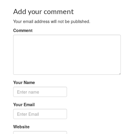
Add your comment
Your email address will not be published.
Comment
Your Name
Your Email
Website