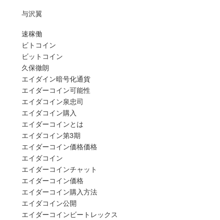
与沢翼
速稼働
ビトコイン
ビットコイン
久保徹朗
エイダイン暗号化通貨
エイダーコイン可能性
エイダコイン泉忠司
エイダコイン購入
エイダーコインとは
エイダコイン第3期
エイダーコイン価格価格
エイダコイン
エイダーコインチャット
エイダーコイン価格
エイダーコイン購入方法
エイダコイン公開
エイダーコインビートレックス