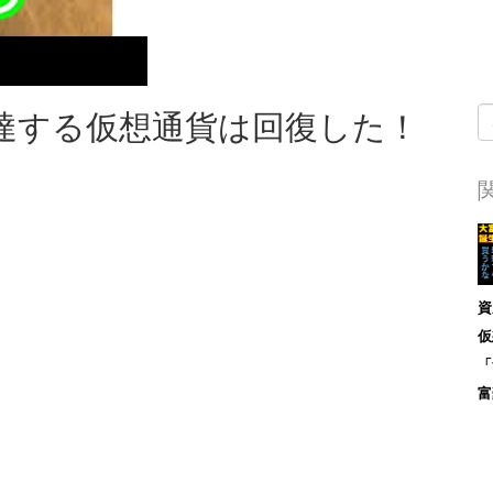
達する仮想通貨は回復した！
資
仮
「
富