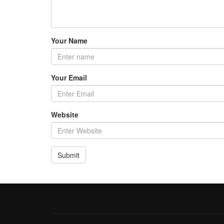
Your Name
Your Email
Website