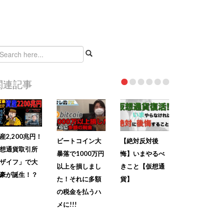
関連記事
産2,200兆円！
ビートコイン大
【絶対反対後
想通貨取引所
暴落で1000万円
悔】いまやるべ
ザイフ」で大
以上を損しまし
きこと【仮想通
豪が誕生！？
た！それに多額
貨】
の税金を払うハ
メに!!!