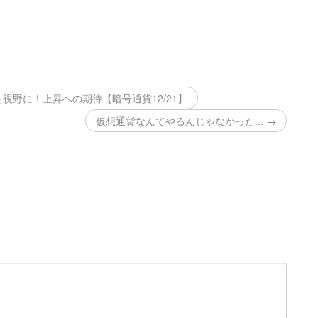
を視野に！上昇への期待【暗号通貨12/21】
仮想通貨なんてやるんじゃなかった... →