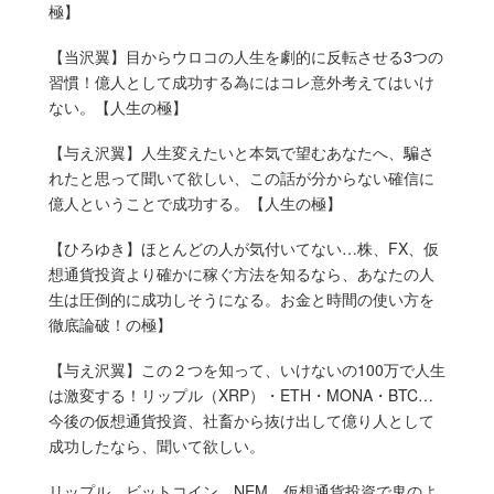
極】
【当沢翼】目からウロコの人生を劇的に反転させる3つの
習慣！億人として成功する為にはコレ意外考えてはいけ
ない。【人生の極】
【与え沢翼】人生変えたいと本気で望むあなたへ、騙さ
れたと思って聞いて欲しい、この話が分からない確信に
億人ということで成功する。【人生の極】
【ひろゆき】ほとんどの人が気付いてない…株、FX、仮
想通貨投資より確かに稼ぐ方法を知るなら、あなたの人
生は圧倒的に成功しそうになる。お金と時間の使い方を
徹底論破！の極】
【与え沢翼】この２つを知って、いけないの100万で人生
は激変する！リップル（XRP）・ETH・MONA・BTC…
今後の仮想通貨投資、社畜から抜け出して億り人として
成功したなら、聞いて欲しい。
リップル、ビットコイン、NEM、仮想通貨投資で鬼のよ