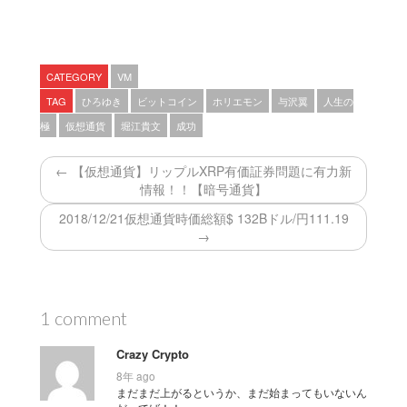
CATEGORY
VM
TAG
ひろゆき
ビットコイン
ホリエモン
与沢翼
人生の
極
仮想通貨
堀江貴文
成功
← 【仮想通貨】リップルXRP有価証券問題に有力新
情報！！【暗号通貨】
2018/12/21仮想通貨時価総額$ 132Bドル/円111.19
→
1 comment
Crazy Crypto
8年 ago
まだまだ上がるというか、まだ始まってもいないん