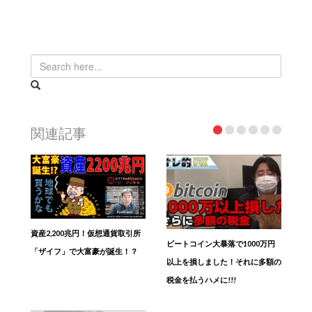
関連記事
資産2,200兆円！仮想通貨取引所
ビートコイン大暴落で1000万円
「ザイフ」で大富豪が誕生！？
以上を損しました！それに多額の
税金を払うハメに!!!