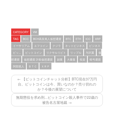
CATEGORY
VM
TAG
BCC
BCH高良篤人仮想通貨
BTC
ETH
ICO
XRP
イーサリアム
エフコイン
クジラ
ネットビジネス
ビジネス
ビッ...
ビットコイン
リクサルリビト
リップル
与沢翼
仮
想通貨
仮想通貨 詐欺仮想通貨
副業
大暴落
投資
暗号通貨
阿部悠人
ＢＴＣ
ＸＲＰ
← 【ビットコインチャット分析】BTC現在37万円
台。ビットコインは今、買いなのか？売り切れの
か？今後の展望について
無期懲役を求め刑...ビットコイン殺人事件で22歳の
被告名古屋地裁 →