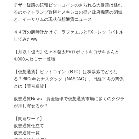
テザー疑惑の続報ビットコインのさられる大暴落は逃れ
るのか？トランプ政権とメキシコの壁と政府機関の閉鎖
と、イーサリムの現状仮想通貨ニュース
４４万の腕時計かけて、ラファエルとFXトレッドバトル
してみたww
【月収１億円】佐々木啓太PVロボットキヨサキさんと
4,000人セミナー登壇
【仮想通貨】ビットコイン（BTC）は株暴落でどうな
る？BitCoinとナスダック（NASDAQ）、日経平均の関係
とは【暗号通貨】
仮想通貨News：資金循環で仮想通貨市場に多くのクジラ
が押し寄せるか？
【関連ワード】
仮想通貨仕立て
仮想通貨一覧