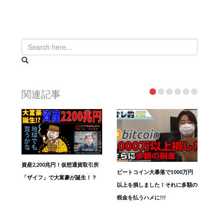
関連記事
資産2,200兆円！仮想通貨取引所
ビートコイン大暴落で1000万円
「ザイフ」で大富豪が誕生！？
以上を損しました！それに多額の
税金を払うハメに!!!