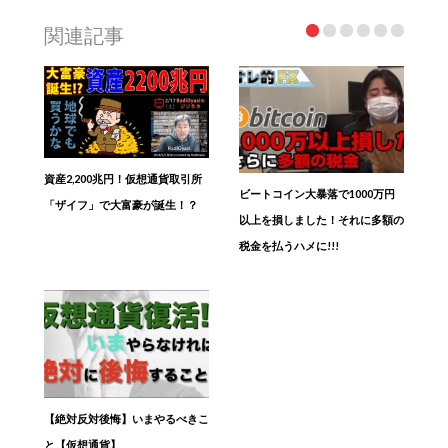
関連記事
資産2,200兆円！仮想通貨取引所
ビートコイン大暴落で1000万円
「ザイフ」で大富豪が誕生！？
以上を損しました！それに多額の
税金を払うハメに!!!
【絶対反対後悔】いまやるべきこ
と【仮想通貨】