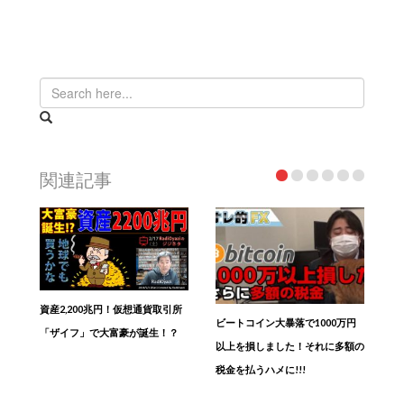
関連記事
資産2,200兆円！仮想通貨取引所
ビートコイン大暴落で1000万円
「ザイフ」で大富豪が誕生！？
以上を損しました！それに多額の
税金を払うハメに!!!