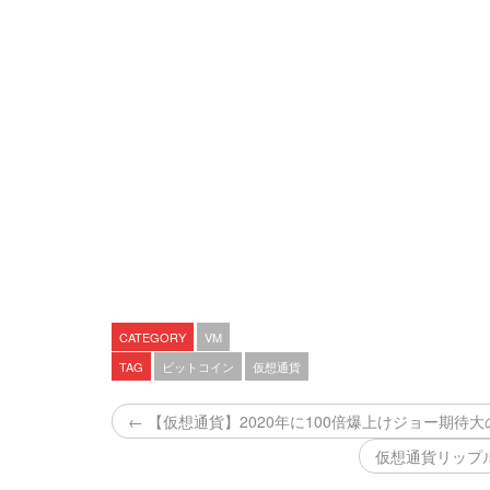
CATEGORY
VM
TAG
ビットコイン
仮想通貨
← 【仮想通貨】2020年に100倍爆上けジョー期待
仮想通貨リップ