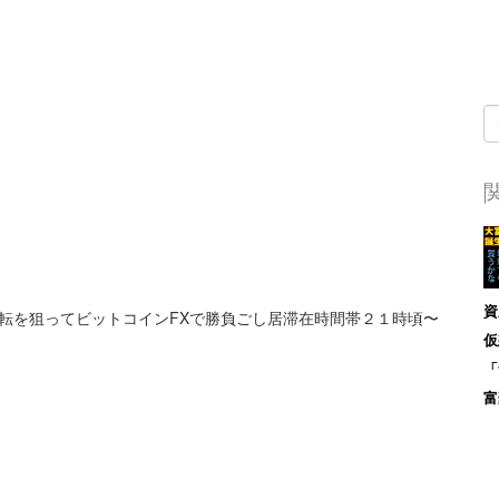
資
転を狙ってビットコインFXで勝負ごし居滞在時間帯２１時頃〜
仮
「
富