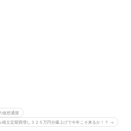
大の仮想通貨
ル積立定期買増し３２５万円分爆上げで今年こそ来るか！？ →