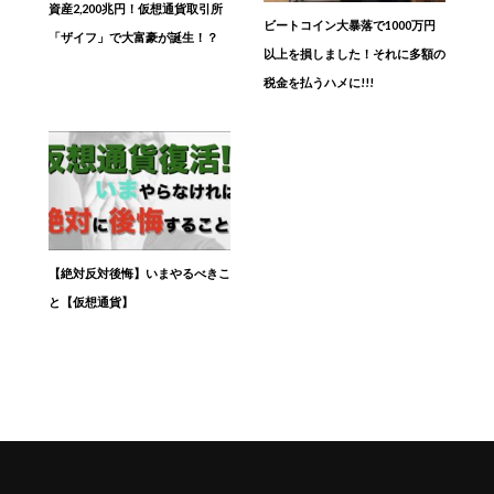
資産2,200兆円！仮想通貨取引所
ビートコイン大暴落で1000万円
「ザイフ」で大富豪が誕生！？
以上を損しました！それに多額の
税金を払うハメに!!!
【絶対反対後悔】いまやるべきこ
と【仮想通貨】