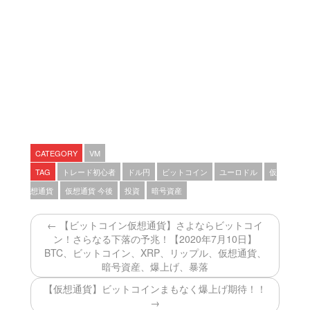
CATEGORY
VM
TAG
トレード初心者
ドル円
ビットコイン
ユーロドル
仮
想通貨
仮想通貨 今後
投資
暗号資産
← 【ビットコイン仮想通貨】さよならビットコイ
ン！さらなる下落の予兆！【2020年7月10日】
BTC、ビットコイン、XRP、リップル、仮想通貨、
暗号資産、爆上げ、暴落
【仮想通貨】ビットコインまもなく爆上げ期待！！
→