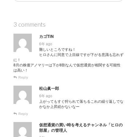
3 comments
カゴTIN
6年 ago
難しいところですね！
ヒロさんに同意で上目線ですが下がる意識も忘れず
に！
8月の株価アノマリーは下が8割なんで仮想通貨が相関する可能性
は高い！
Reply
松山眞一郎
6年 ago
上がってもすぐ狩られて落ちるこれの繰り返しでな
かなか上昇続かないなー
Reply
仮想通貨の買い時を考えるチャンネル「ヒロの
部屋」の管理人