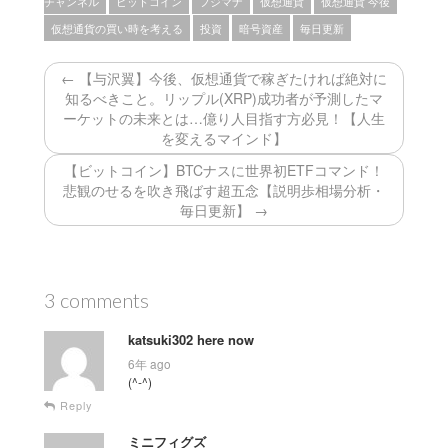
チャンネル
ビットコイン
フジマナ
仮想通貨
仮想通貨 今後
仮想通貨の買い時を考える
投資
暗号資産
毎日更新
← 【与沢翼】今後、仮想通貨で稼ぎたければ絶対に
知るべきこと。リップル(XRP)成功者が予測したマ
ーケットの未来とは…億り人目指す方必見！【人生
を変えるマインド】
【ビットコイン】BTCナスに世界初ETFコマンド！
悲観のせるを吹き飛ばす超五念【説明歩相場分析・
毎日更新】 →
3 comments
katsuki302 here now
6年 ago
(^-^)
Reply
ミニフィグズ