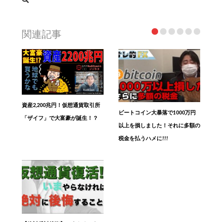
関連記事
資産2,200兆円！仮想通貨取引所
ビートコイン大暴落で1000万円
「ザイフ」で大富豪が誕生！？
以上を損しました！それに多額の
税金を払うハメに!!!