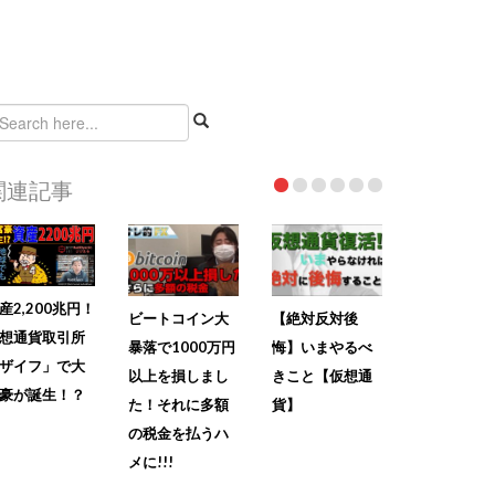
関連記事
産2,200兆円！
ビートコイン大
【絶対反対後
想通貨取引所
暴落で1000万円
悔】いまやるべ
ザイフ」で大
以上を損しまし
きこと【仮想通
豪が誕生！？
た！それに多額
貨】
の税金を払うハ
メに!!!