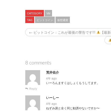
CATEGORY
VM
TAG
ビットコイン
仮想通貨
← ビットコイン：これが最後の警告です!!!
【最新
8 comments
荒井佑介
4年 ago
いーろんますくはしょくもうしてます。
Reply
いーしー
4年 ago
ねずみ講と全く同じ勧誘やないですか〜