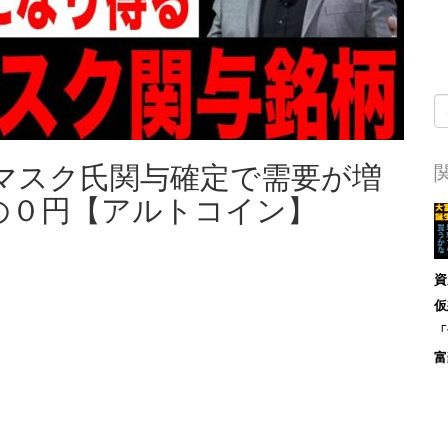
マスク氏関与確定で需要が増
の０円【アルトコイン】
資
仮
「
富