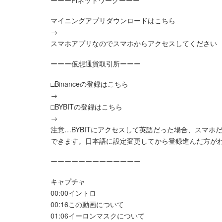
ーーーPiネットワークーーー
マイニングアプリダウンロードはこちら
→
スマホアプリなのでスマホからアクセスしてください
ーーー仮想通貨取引所ーーー
□Binanceの登録はこちら
→
□BYBITの登録はこちら
→
注意…BYBITにアクセスして英語だった場合、スマ
できます。日本語に設定変更してから登録進んだ方が
ーーーーーーーーーーーーー
キャプチャ
00:00イントロ
00:16この動画について
01:06イーロンマスクについて