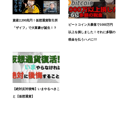
資産2,200兆円！仮想通貨取引所
ビートコイン大暴落で1000万円
「ザイフ」で大富豪が誕生！？
以上を損しました！それに多額の
税金を払うハメに!!!
【絶対反対後悔】いまやるべきこ
と【仮想通貨】