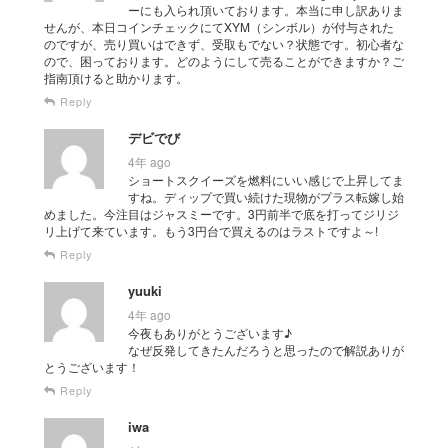
ーにも入られ頂いております。本当に申し訳ありま
せんが、本日コインチェックにてXYM（シンボル）が付与された
のですが、売り買いはできず、受取もでない？状態です。初心者な
ので、困っております。どのようにして売ることができますか？ご
指南頂けると助かります。
Reply
デビでび
4年 ago
ショートスクイーズを燃料にいい感じで上昇してま
すね。ディップで買い続けた現物がプラス転嫁し始
めました。今注目はジャスミーです。3円前半で底を打ってジリジ
リ上げて来ています。もう3円台で買えるのはラストですよ～!
Reply
yuuki
4年 ago
今夜もありがとうございます♪
なぜ反発してきたんだろうと思ったので解説ありが
とうございます！
Reply
iwa