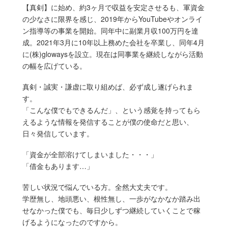
【真剣】に始め、約3ヶ月で収益を安定させるも、軍資金
の少なさに限界を感じ、2019年からYouTubeやオンライ
ン指導等の事業を開始。同年中に副業月収100万円を達
成。2021年3月に10年以上務めた会社を卒業し、同年4月
に(株)glowaysを設立。現在は同事業を継続しながら活動
の幅を広げている。
真剣・誠実・謙虚に取り組めば、必ず成し遂げられま
す。
「こんな僕でもできるんだ」、という感覚を持ってもら
えるような情報を発信することが僕の使命だと思い、
日々発信しています。
「資金が全部溶けてしまいました・・・」
「借金もあります…」
苦しい状況で悩んでいる方。全然大丈夫です。
学歴無し、地頭悪い、根性無し、一歩がなかなか踏み出
せなかった僕でも、毎日少しずつ継続していくことで稼
げるようになったのですから。