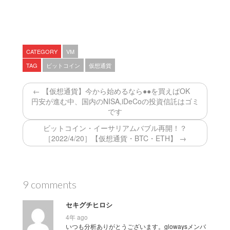
CATEGORY
VM
TAG
ビットコイン
仮想通貨
← 【仮想通貨】今から始めるなら●●を買えばOK
円安が進む中、国内のNISA,iDeCoの投資信託はゴミ
です
ビットコイン・イーサリアムバブル再開！？
［2022/4/20］【仮想通貨・BTC・ETH】 →
9 comments
セキグチヒロシ
4年 ago
いつも分析ありがとうございます。glowaysメンバ