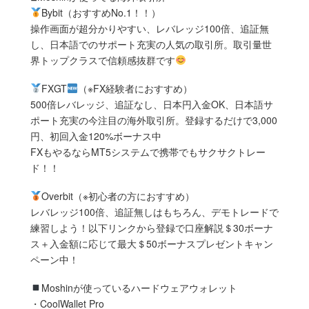
Bybit（おすすめNo.1！！）
操作画面が超分かりやすい、レバレッジ100倍、追証無
し、日本語でのサポート充実の人気の取引所。取引量世
界トップクラスで信頼感抜群です
FXGT
（※FX経験者におすすめ）
500倍レバレッジ、追証なし、日本円入金OK、日本語サ
ポート充実の今注目の海外取引所。登録するだけで3,000
円、初回入金120%ボーナス中
FXもやるならMT5システムで携帯でもサクサクトレー
ド！！
Overbit（※初心者の方におすすめ）
レバレッジ100倍、追証無しはもちろん、デモトレードで
練習しよう！以下リンクから登録で口座解説＄30ボーナ
ス＋入金額に応じて最大＄50ボーナスプレゼントキャン
ペーン中！
Moshinが使っているハードウェアウォレット
・CoolWallet Pro