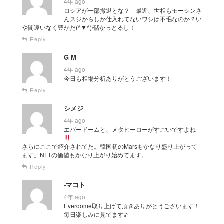
4年 ago
ロシアが一部撤退とな？ 最近、世相もモーシンさ
んスジからしか仕入れてないワシは不毛なのか？い
や間違いなく豊かだ(^▼^)/儲かっとるし！
Reply
G M
4年 ago
今日も相場分析ありがとうございます！
Reply
シメジ
4年 ago
エバードームと、メタヒーローがすごいですよね
さらにここで紹介されてた。韓国初のMarsもかなり盛り上がって
ます。NFTの価値もかなり上がり始めてます。
Reply
-マコト
4年 ago
Everdome取り上げて頂きありがとうございます！
毎日楽しみに見てます♪