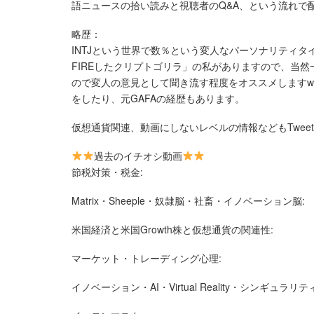
語ニュースの拾い読みと視聴者のQ&A、という流れで
略歴：
INTJという世界で数％という変人なパーソナリティタ
FIREしたクリプトゴリラ」の私がありますので、当
ので変人の意見として聞き流す程度をオススメしますw
をしたり、元GAFAの経歴もあります。
仮想通貨関連、動画にしないレベルの情報などもTwee
過去のイチオシ動画
節税対策・税金:
Matrix・Sheeple・奴隷脳・社畜・イノベーション脳:
米国経済と米国Growth株と仮想通貨の関連性:
マーケット・トレーディング心理:
イノベーション・AI・Virtual Reality・シンギュラリテ