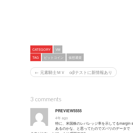
CATEGORY
VM
TAG
ビットコイン
仮想通貨
← 元素騎士ＭＶ αβテストに新情報あり
3 comments
PREVIEW5555
4年 ago
特に、米国株のレバレッジ率を示してるmargin stati
あるのかな、と思ってたのでズバリのデータで