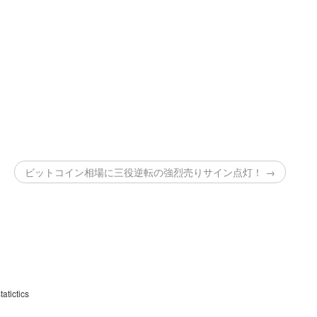
ビットコイン相場に三役逆転の強烈売りサイン点灯！ →
ctics