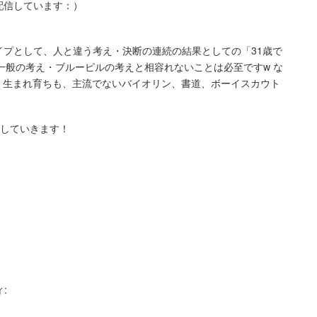
配信しています：）
イプとして、人と違う考え・決断の連続の結果としての「31歳で
然一般の考え・ブルーピルの考えと相容れないことは必至ですw な
 生まれ育ちも、主流でないバイオリン、書道、ボーイスカウト
tしていきます！
ィ: