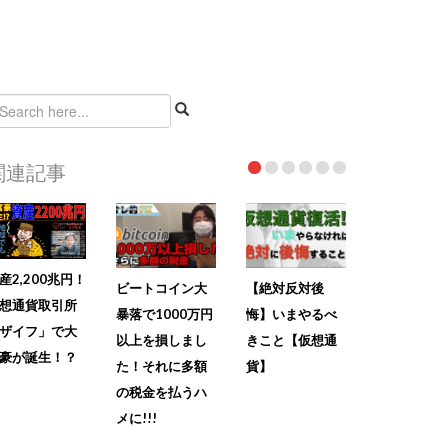
関連記事
産2,200兆円！
ビートコイン大
【絶対反対後
想通貨取引所
暴落で1000万円
悔】いまやるべ
ザイフ」で大
以上を損しまし
きこと【仮想通
豪が誕生！？
た！それに多額
貨】
の税金を払うハ
メに!!!