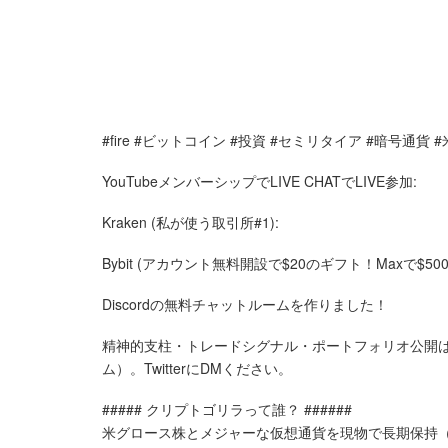
#fire #ビットコイン #投資 #セミリタイア #暗号通貨 
YouTubeメンバーシップでLIVE CHATでLIVE参加:
Kraken (私が使う取引所#1):
Bybit (アカウント無料開設で$20のギフト！Maxで$50
Discordの無料チャットルームを作りました！
精神的支柱・トレードシグナル・ポートフォリオ公開は、
ム）。TwitterにDMください。
##### クリプトゴリラって誰？ ######
米グロース株とメジャーな仮想通貨を現物で長期保持（