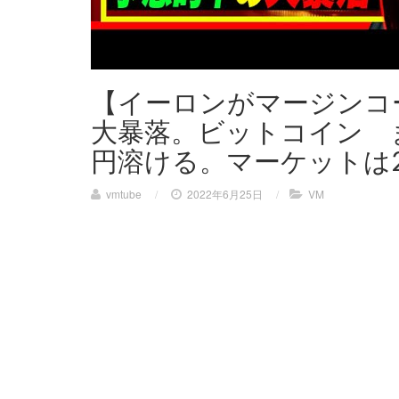
【イーロンがマージンコ
大暴落。ビットコイン 
円溶ける。マーケットは
vmtube
/
2022年6月25日
/
VM