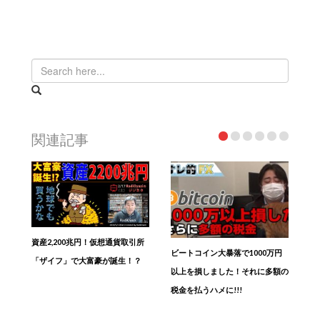
関連記事
資産2,200兆円！仮想通貨取引所
ビートコイン大暴落で1000万円
「ザイフ」で大富豪が誕生！？
以上を損しました！それに多額の
税金を払うハメに!!!