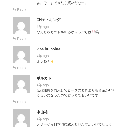
ぁ。そこまで来たら買いだなー。
Reply
CHモトキング
4年 ago
なんじゃあのドルのあがりっぷりは
笑
Reply
kisa-hu coina
4年 ago
ょぃね！
Reply
ポルカド
4年 ago
仮想通貨を購入してピークのときよりも資産が1/30
くらいになったのでどっちでもいいです
Reply
中山祐一
4年 ago
テザーから日本円に変えといた方がいいでしょう