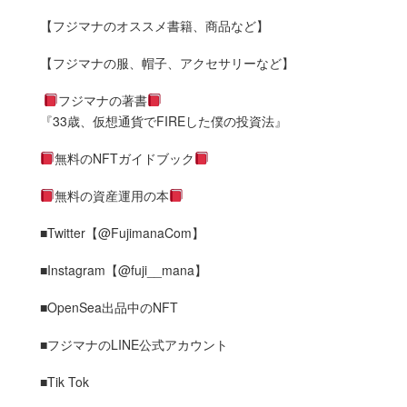
【フジマナのオススメ書籍、商品など】
【フジマナの服、帽子、アクセサリーなど】
フジマナの著書
『33歳、仮想通貨でFIREした僕の投資法』
無料のNFTガイドブック
無料の資産運用の本
■Twitter【@FujimanaCom】
■Instagram【@fuji__mana】
■OpenSea出品中のNFT
■フジマナのLINE公式アカウント
■Tik Tok