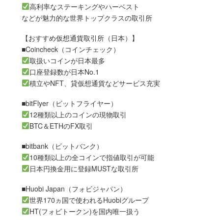
高利率なステーキングやハーベスト
などが魅力的な世界トップクラスの取引所
【おすすめ仮想通貨取引所（日本）】
■Coincheck（コインチェック）
取扱いコインが日本最多
口座登録数が日本No.1
積立やNFT、貸仮想通貨などサービス充実
■bitFlyer（ビットフライヤー）
12種類以上のコインの現物取引
BTC＆ETHのFX取引
■bitbank（ビットバンク）
10種類以上の全コインで指値取引が可能
日本円換金用に登録MUSTな取引所
■Huobi Japan（フォビジャパン）
世界170ヵ国で使われるHuobiグループ
HT(フォビトークン)を国内唯一扱う