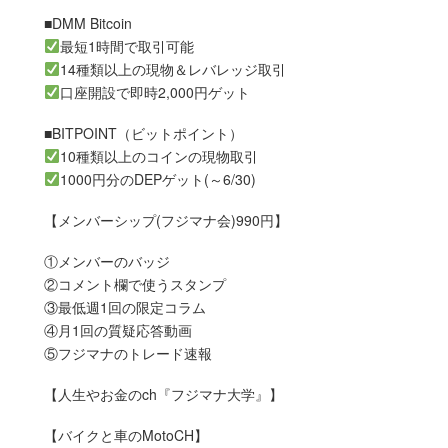
■DMM Bitcoin
最短1時間で取引可能
14種類以上の現物＆レバレッジ取引
口座開設で即時2,000円ゲット
■BITPOINT（ビットポイント）
10種類以上のコインの現物取引
1000円分のDEPゲット(～6/30)
【メンバーシップ(フジマナ会)990円】
①メンバーのバッジ
②コメント欄で使うスタンプ
③最低週1回の限定コラム
④月1回の質疑応答動画
⑤フジマナのトレード速報
【人生やお金のch『フジマナ大学』】
【バイクと車のMotoCH】