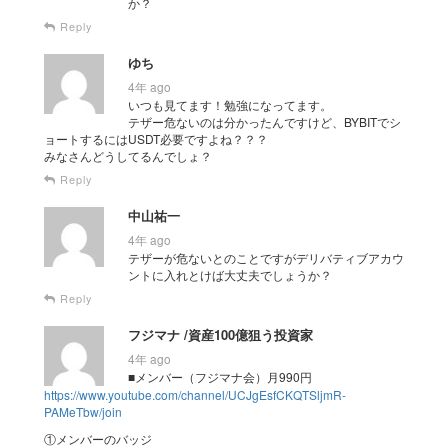
か？
Reply
ゆち
4年 ago
いつも見てます！勉強になってます。
テザー危ないのは分かったんですけど、BYBITでシ
ョートするにはUSDT必要ですよね？？？
みなさんどうしてるんでしょ？
Reply
中山祐一
4年 ago
テザーが危ないとのことですがデリバティブアカウ
ントに入れとけば大丈夫でしょうか？
Reply
フジマナ /資産100億狙う投資家
4年 ago
■メンバー（フジマナ会）月990円
https://www.youtube.com/channel/UCJgEsfCKQTSljmR-
PAMeTbw/join
①メンバーのバッジ