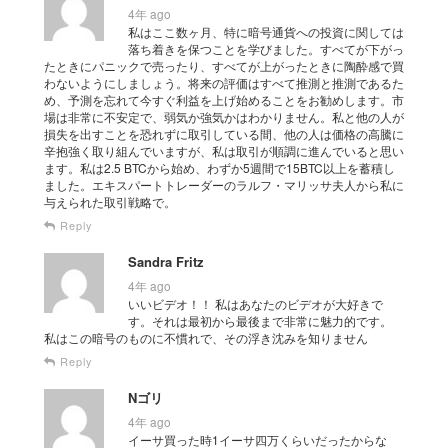
4年 ago
私はここ数ヶ月、特に暗号通貨への投資に関しては
落ち着きを保つことを学びました。すべてが下がっ
たときにパニックで売ったり、すべてが上がったときに陶酔感で買
わないようにしましょう。将来の評価はすべて推測と推測であるた
め、予測を忘れて今すぐ利益を上げ始めることをお勧めします。市
場は非常に不安定で、弱気か強気かはわかりません。私と他の人が
損失を出すことを恐れずに取引している間、他の人は価格の高騰に
辛抱強く取り組んでいますが、私は取引が順調に進んでいると思い
ます。私は2.5 BTCから始め、わずか5週間で15BTC以上を蓄積し
ました。エキスパートトレーダーのラルフ・マリッサ夫人から私に
与えられた取引戦略で。
Reply
Sandra Fritz
4年 ago
いいビデオ！！ 私はあなたのビデオが大好きで
す。それは最初から最後まで非常に魅力的です。
私はこの暗号のものに不慣れで、その浮き沈みを知りません
Reply
Nゴリ
4年 ago
イーサ買った時1イーサ四万くらいだったからな