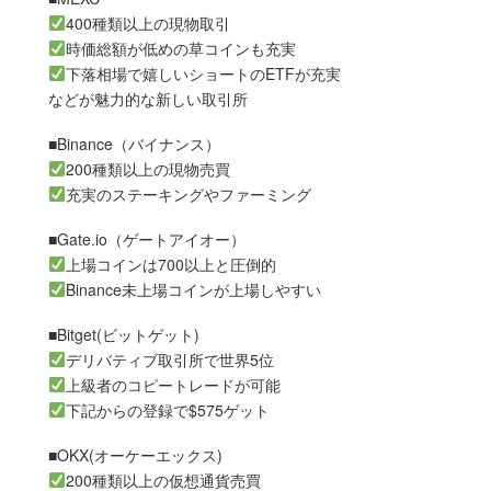
400種類以上の現物取引
時価総額が低めの草コインも充実
下落相場で嬉しいショートのETFが充実
などが魅力的な新しい取引所
■Binance（バイナンス）
200種類以上の現物売買
充実のステーキングやファーミング
■Gate.io（ゲートアイオー）
上場コインは700以上と圧倒的
Binance未上場コインが上場しやすい
■Bitget(ビットゲット)
デリバティブ取引所で世界5位
上級者のコピートレードが可能
下記からの登録で$575ゲット
■OKX(オーケーエックス)
200種類以上の仮想通貨売買