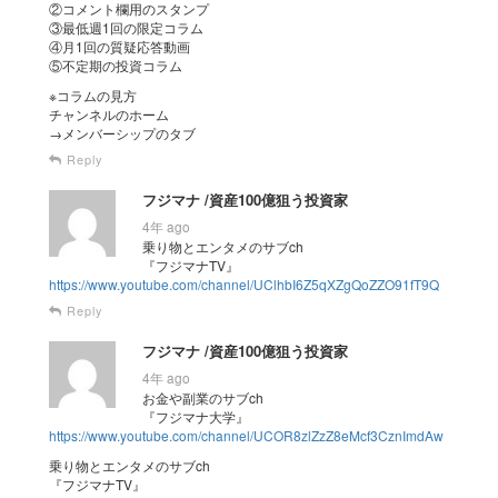
②コメント欄用のスタンプ
③最低週1回の限定コラム
④月1回の質疑応答動画
⑤不定期の投資コラム
※コラムの見方
チャンネルのホーム
→メンバーシップのタブ
Reply
フジマナ /資産100億狙う投資家
4年 ago
乗り物とエンタメのサブch
『フジマナTV』
https://www.youtube.com/channel/UClhbI6Z5qXZgQoZZO91fT9Q
Reply
フジマナ /資産100億狙う投資家
4年 ago
お金や副業のサブch
『フジマナ大学』
https://www.youtube.com/channel/UCOR8zlZzZ8eMcf3CznImdAw
乗り物とエンタメのサブch
『フジマナTV』