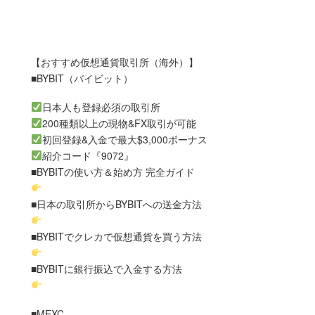
【おすすめ仮想通貨取引所（海外）】
■BYBIT（バイビット）
日本人も登録必須の取引所
200種類以上の現物&FX取引が可能
初回登録&入金で最大$3,000ボーナス
紹介コード『9072』
■BYBITの使い方＆始め方 完全ガイド
■日本の取引所からBYBITへの送金方法
■BYBITでクレカで仮想通貨を買う方法
■BYBITに銀行振込で入金する方法
■MEXC