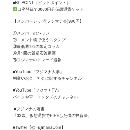
■BITPOINT（ビットポイント）
口座登録で3000円分仮想通貨ゲット
【メンバーシップ(フジマナ会)990円】
①メンバーのバッジ
②コメント欄で使うスタンプ
③最低週1回の限定コラム
④月1回の質疑応答動画
⑤フジマナのトレード速報
■YouTube『フジマナ大学』
副業やお金、社会に関するチャンネル
■YouTube『フジマナTV』
バイクや車、エンタメのチャンネル
■フジマナの著書
『33歳、仮想通貨でFIREした僕の投資法』
■Twitter【@FujimanaCom】