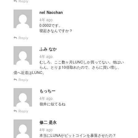
Reply
nel Nacchan
4年 ago
0.0002です。
寝起きなんですか？
Reply
ふみ なか
4年 ago
むしろ、ここ数ヶ月LUNCしか買ってない。他はい
らん。とりま10倍取れたので、さらに買い増し、
億へ近道はLUNC。
Reply
もっちー
4年 ago
嶺井に似てるね
Reply
修二 是永
4年 ago
本当にLUNAがビットコインを暴落させたの？