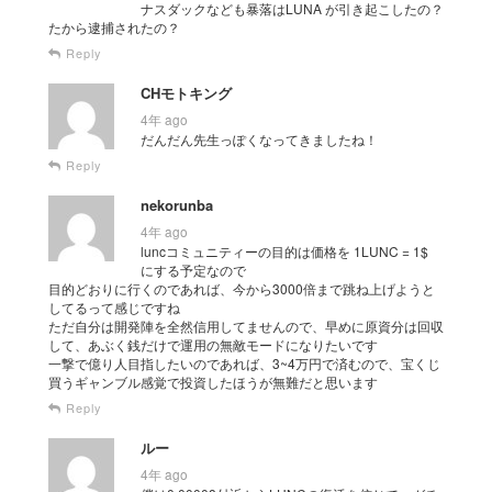
ナスダックなども暴落はLUNA が引き起こしたの？
たから逮捕されたの？
Reply
CHモトキング
4年 ago
だんだん先生っぽくなってきましたね！
Reply
nekorunba
4年 ago
luncコミュニティーの目的は価格を 1LUNC = 1$
にする予定なので
目的どおりに行くのであれば、今から3000倍まで跳ね上げようと
してるって感じですね
ただ自分は開発陣を全然信用してませんので、早めに原資分は回収
して、あぶく銭だけで運用の無敵モードになりたいです
一撃で億り人目指したいのであれば、3~4万円で済むので、宝くじ
買うギャンブル感覚で投資したほうが無難だと思います
Reply
ルー
4年 ago