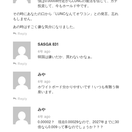
僕は0.00008付近からLUNCの復活を信じて、ガチ
投資して、今もホールド中です。
その時にあなたの口から「LUNCなんてオワコン」との発言。忘れ
もしません。
あの時はすごく嫌な気分になりました。
Reply
SASGA 831
4年 ago
韓国は嫌いだか、買わないかなぁ。
Reply
みや
4年 ago
ホワイトボード分かりやすいです！いつも有難う御
座います。
Reply
みや
4年 ago
0.00002？ 現在0.00029なので、2027年までに30
倍なら0.009って事なのでしょうか？？？