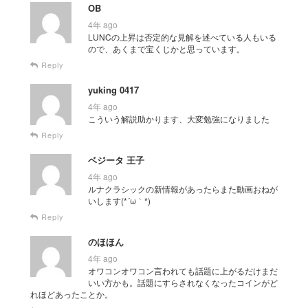
OB
4年 ago
LUNCの上昇は否定的な見解を述べている人もいる
ので、あくまで宝くじかと思っています。
Reply
yuking 0417
4年 ago
こういう解説助かります、大変勉強になりました
Reply
ベジータ 王子
4年 ago
ルナクラシックの新情報があったらまた動画おねが
いします(*´ω｀*)
Reply
のほほん
4年 ago
オワコンオワコン言われても話題に上がるだけまだ
いい方かも。話題にすらされなくなったコインがど
れほどあったことか。