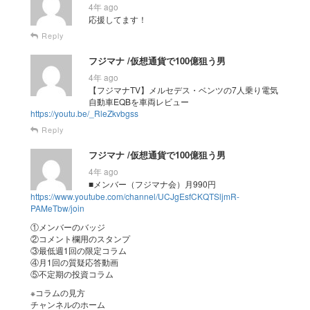
4年 ago
応援してます！
Reply
フジマナ /仮想通貨で100億狙う男
4年 ago
【フジマナTV】メルセデス・ベンツの7人乗り電気
自動車EQBを車両レビュー
https://youtu.be/_RleZkvbgss
Reply
フジマナ /仮想通貨で100億狙う男
4年 ago
■メンバー（フジマナ会）月990円
https://www.youtube.com/channel/UCJgEsfCKQTSljmR-
PAMeTbw/join
①メンバーのバッジ
②コメント欄用のスタンプ
③最低週1回の限定コラム
④月1回の質疑応答動画
⑤不定期の投資コラム
※コラムの見方
チャンネルのホーム