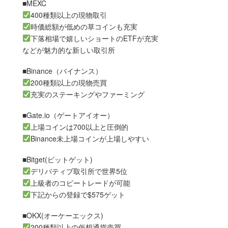
■MEXC
400種類以上の現物取引
時価総額が低めの草コインも充実
下落相場で嬉しいショートのETFが充実
などが魅力的な新しい取引所
■Binance（バイナンス）
200種類以上の現物売買
充実のステーキングやファーミング
■Gate.io（ゲートアイオー）
上場コインは700以上と圧倒的
Binance未上場コインが上場しやすい
■Bitget(ビットゲット)
デリバティブ取引所で世界5位
上級者のコピートレードが可能
下記からの登録で$575ゲット
■OKX(オーケーエックス)
200種類以上の仮想通貨売買