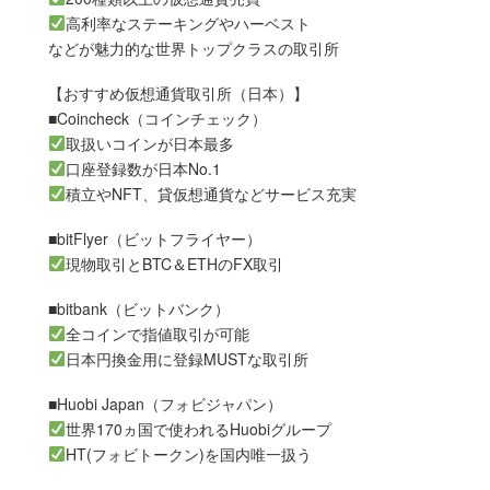
高利率なステーキングやハーベスト
などが魅力的な世界トップクラスの取引所
【おすすめ仮想通貨取引所（日本）】
■Coincheck（コインチェック）
取扱いコインが日本最多
口座登録数が日本No.1
積立やNFT、貸仮想通貨などサービス充実
■bitFlyer（ビットフライヤー）
現物取引とBTC＆ETHのFX取引
■bitbank（ビットバンク）
全コインで指値取引が可能
日本円換金用に登録MUSTな取引所
■Huobi Japan（フォビジャパン）
世界170ヵ国で使われるHuobiグループ
HT(フォビトークン)を国内唯一扱う