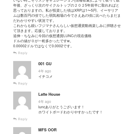
年後、ざっくり次のサイクルトップの２０２5年前半に取れればと
思っておりますの。私が投資した頃はXRPは1〜5円、イーサリア
ムは数百円の頃でした弱気相場の今でさえあの頃に比べたらまだま
だわかりやすい状況です。
これからも鋭いフジマナさんらしい仮想通貨動画楽しみに拝聴させ
て頂きます。応援しております。
追伸・ちなみに今回の仮想通貨LUNCの現在価格
ドルの値が０が一桁多かったですw。
0.00002ドルではなくて0.0002です。
Reply
001 GU
4年 ago
イチコメ
Reply
Latte House
4年 ago
luncありがとうございます！
ホワイトボードわかりやすかったです！
Reply
MFS OOR