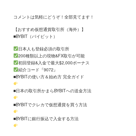
コメントは気軽にどうぞ！全部見てます！
【おすすめ仮想通貨取引所（海外）】
■BYBIT（バイビット）
日本人も登録必須の取引所
200種類以上の現物&FX取引が可能
初回登録&入金で最大$2,000ボーナス
紹介コード『9072』
■BYBITの使い方＆始め方 完全ガイド
■日本の取引所かまらBYBITへの送金方法
■BYBITでクレカで仮想通貨を買う方法
■BYBITに銀行振込で入金する方法