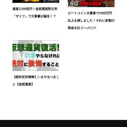
資産2,200兆円！仮想通貨取引所
ビートコイン大暴落で1000万円
「ザイフ」で大富豪が誕生！？
以上を損しました！それに多額の
税金を払うハメに!!!
【絶対反対後悔】いまやるべきこ
と【仮想通貨】