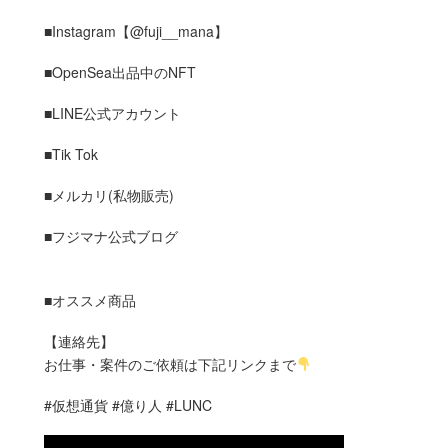
■Instagram【@fuji__mana】
■OpenSea出品中のNFT
■LINE公式アカウント
■Tik Tok
■メルカリ(私物販売)
■フジマナ公式ブログ
■オススメ商品
【連絡先】
お仕事・案件のご依頼は下記リンクまで
#仮想通貨 #億り人 #LUNC