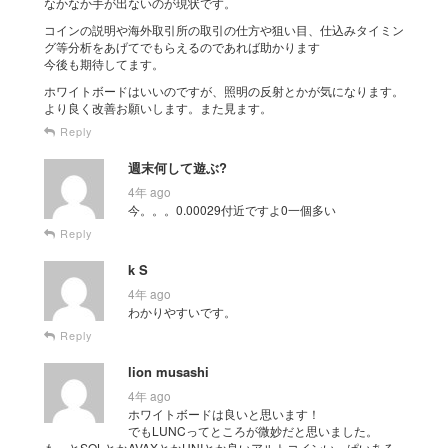
なかなか手が出ないのが現状です。
コインの説明や海外取引所の取引の仕方や狙い目、仕込みタイミン
グ等分析をあげてでもらえるのであれば助かります
今後も期待してます。
ホワイトボードはいいのですが、照明の反射とかが気になります。
より良く改善お願いします。また見ます。
Reply
週末何して遊ぶ?
4年 ago
今。。。0.00029付近ですよ0一個多い
Reply
k S
4年 ago
わかりやすいです。
Reply
lion musashi
4年 ago
ホワイトボードは良いと思います！
でもLUNCってところが微妙だと思いました。
もっとSOLとかAVAXとかUNIとか良いアルトコインいっぱいある