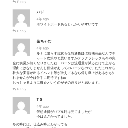
Reply
バド
4年 ago
ホワイトボードあるとわかりやすいです！
Reply
柴ちゃむ
4年 ago
ルナに限らず現状も仮想通貨ほぼ投機商品なんでチ
ャート次第やと思いますがテラクラシックも今や完
全に実需が無くなりましたね、バーンは流通量が減るだけで上がる
理由にはなりませんし価値があってのバーンなので。ただこれから
壮大な実需が出るイベント等が控えてるなら億り爆上げあるかも知
れませんが今は仕手に期待ですねw
おっしゃるように微妙というのがその通りだと思います。
Reply
T S
4年 ago
仮想通貨がバブル時は見てましたが
今は遠ざかってました。
冬の時代は、仕込み時とわかっても