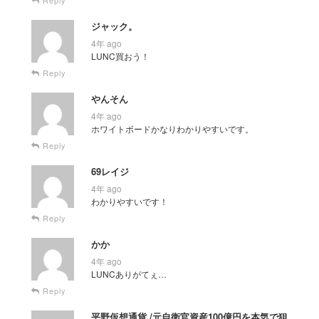
ジャック。
4年 ago
LUNC買おう！
Reply
やんそん
4年 ago
ホワイトボードかなりわかりやすいです。
Reply
69レイジ
4年 ago
わかりやすいです！
Reply
かか
4年 ago
LUNCありがてぇ…
Reply
平野仮想通貨 /元自衛官資産100億円を本気で狙