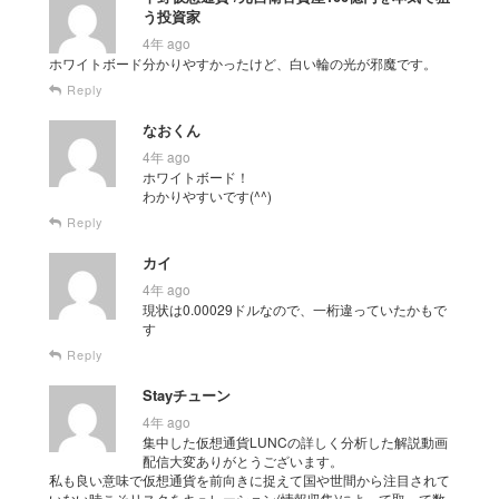
う投資家
4年 ago
ホワイトボード分かりやすかったけど、白い輪の光が邪魔です。
Reply
なおくん
4年 ago
ホワイトボード！
わかりやすいです(^^)
Reply
カイ
4年 ago
現状は0.00029ドルなので、一桁違っていたかもで
す
Reply
Stayチューン
4年 ago
集中した仮想通貨LUNCの詳しく分析した解説動画
配信大変ありがとうございます。
私も良い意味で仮想通貨を前向きに捉えて国や世間から注目されて
いない時こそリスクをキュレーション(情報収集)によって取って数