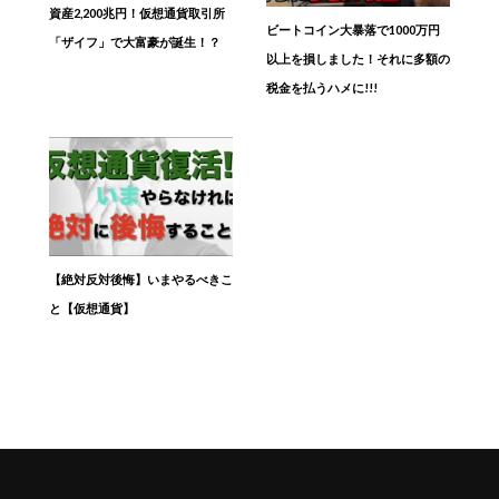
資産2,200兆円！仮想通貨取引所
ビートコイン大暴落で1000万円
「ザイフ」で大富豪が誕生！？
以上を損しました！それに多額の
税金を払うハメに!!!
【絶対反対後悔】いまやるべきこ
と【仮想通貨】