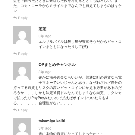
益を下回ったたときに破綻した後を考えるととても恐ろしい。ま
た、コカ・コーラからミサイルまでなんでも買えてしまうのはキケ
ン
Reply
恙恙
3年 ago
エルサルバドルは殺し屋が豊富そうだからビットコ
インまともになったりして(笑)
Reply
OPまとめチャンネル
3年 ago
確かに海外送金ならいいが、普通に町の通貨なら電
子マネーでいいじゃんと思う、なぜわざわざ自分の
持ってる通貨をリスクの高いビットコインにかえる必要があるのだ
ろうか、、、しかも法定通貨ドルなんでしょ？なら尚更、、クレカ
で払ったりPayPayみたいので払えばポイントついたりもす
る、、、、、、合理性がない。。。。
Reply
takamiya keiiti
3年 ago
遂に本物の通貨になってしまったか・・