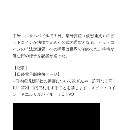
中米エルサルバドルで７日、暗号資産（仮想通貨）のビ
ットコインが法律で定めた公式の通貨となる。ビットコ
インの「法定通貨」への採用は世界で初めてだ。準備が
進む街の様子を記者が追った。
【記事】
【日経電子版映像ページ】
※日本経済新聞社の動画について改ざんや、許可なく商
用・営利 目的で利用することを禁じます。＃ビットコイ
ン ＃エルサルバドル ＃CHIVO