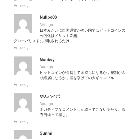
Reply
Nullpo08
3年 ago
日本みたいに自国通貨が強い国ではビットコインの
公的化はメリット皆無。
グローバリストに搾取されるだけ
Reply
Gonbey
3年 ago
ビットコインが高騰して金持ちになるか，規制が入
り紙屑になるか，国を挙げての大ギャンブル
Reply
やんハイポ
3年 ago
ネガティブなコメントしか取ってこないあたり、流
石日経って感じ。
Reply
Sunmi