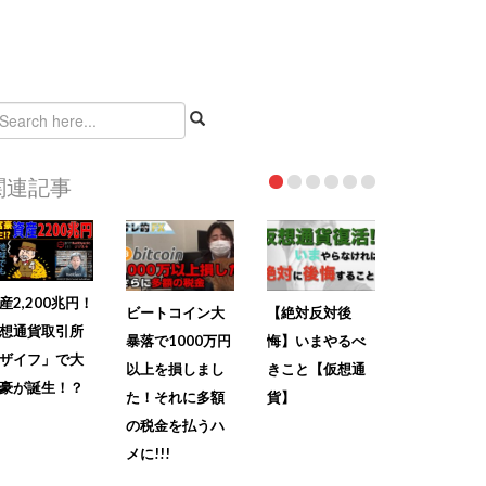
関連記事
産2,200兆円！
ビートコイン大
【絶対反対後
想通貨取引所
暴落で1000万円
悔】いまやるべ
ザイフ」で大
以上を損しまし
きこと【仮想通
豪が誕生！？
た！それに多額
貨】
の税金を払うハ
メに!!!