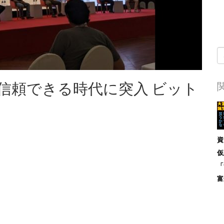
信頼できる時代に突入 ビット
資
仮
「
富