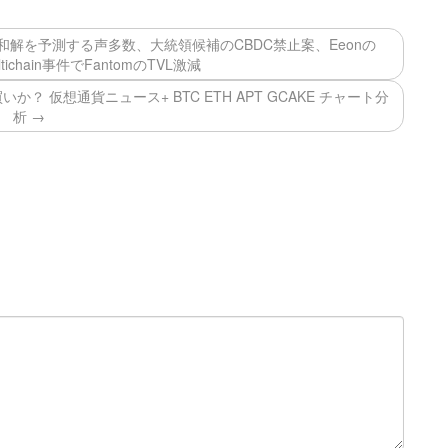
eの和解を予測する声多数、大統領候補のCBDC禁止案、Eeonの
tichain事件でFantomのTVL激減
か？ 仮想通貨ニュース+ BTC ETH APT GCAKE チャート分
析 →