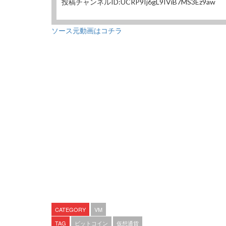
投稿チャンネルID:UCRP9Ij6gL9IViB7MS3Ez9aw
ソース元動画はコチラ
CATEGORY
VM
TAG
ビットコイン
仮想通貨