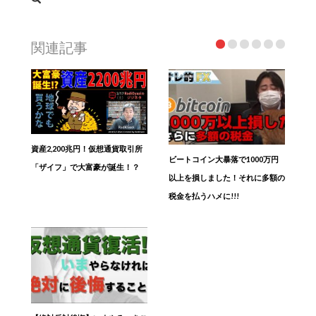
関連記事
資産2,200兆円！仮想通貨取引所
ビートコイン大暴落で1000万円
「ザイフ」で大富豪が誕生！？
以上を損しました！それに多額の
税金を払うハメに!!!