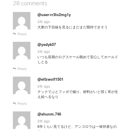
28 comments
@user-rr3lo2mg1y
3年 ago
大衆の下目線を見るにまだまだ期待できそう
Reply
@ysdyk07
3年 ago
いつも長期のログスケール眺めて安心してホールド
しとる
Reply
@elfzwolf1501
3年 ago
テックでぶとフィボで煽り、材料がいと弱く草が生
え給へるなり
Reply
@shunm.746
3年 ago
6年くらい見てるけど、アンゴロウは一体何者なの