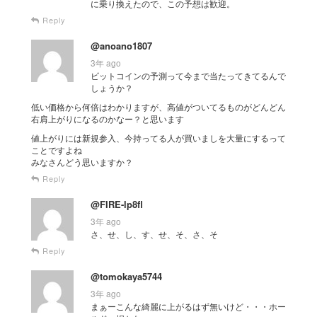
に乗り換えたので、この予想は歓迎。
Reply
@anoano1807
3年 ago
ビットコインの予測って今まで当たってきてるんで
しょうか？
低い価格から何倍はわかりますが、高値がついてるものがどんどん
右肩上がりになるのかなー？と思います
値上がりには新規参入、今持ってる人が買いましを大量にするって
ことですよね
みなさんどう思いますか？
Reply
@FIRE-lp8fl
3年 ago
さ、せ、し、す、せ、そ、さ、そ
Reply
@tomokaya5744
3年 ago
まぁーこんな綺麗に上がるはず無いけど・・・ホー