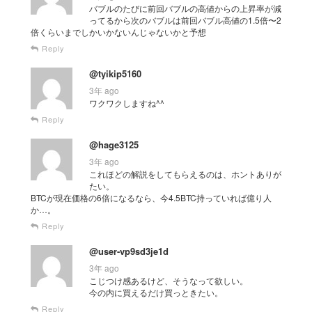
バブルのたびに前回バブルの高値からの上昇率が減
ってるから次のバブルは前回バブル高値の1.5倍〜2
倍くらいまでしかいかないんじゃないかと予想
Reply
@tyikip5160
3年 ago
ワクワクしますね^^
Reply
@hage3125
3年 ago
これほどの解説をしてもらえるのは、ホントありが
たい。
BTCが現在価格の6倍になるなら、今4.5BTC持っていれば億り人
か…。
Reply
@user-vp9sd3je1d
3年 ago
こじつけ感あるけど、そうなって欲しい。
今の内に買えるだけ買っときたい。
Reply