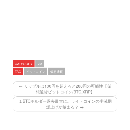
CATEGORY
VM
TAG
ビットコイン
仮想通貨
← リップルは100円を超えると280円の可能性【仮
想通貨ビットコイン/BTC,XRP】
１BTCホルダー過去最大に。ライトコインの半減期
爆上げが始まる？ →