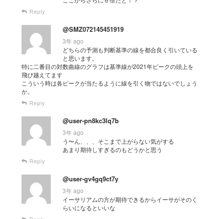
Reply
@SMZ072145451919
3年 ago
どちらの予測も判断基準の線を都合良く引いている
と思います。
特に二番目の対数曲線のグラフは基準線が2021年ピークの頭上を
飛び越えてます
こういう時は各ピークが当たるように線を引く物ではないでしょう
か。
Reply
@user-pn8kc3lq7b
3年 ago
う〜ん、、、そこまで上がらない気がする
あまり期待しすぎるのもどうかと思う
Reply
@user-gv4gq9ct7y
3年 ago
イーサリアムの方が期待できるからイーサがそのく
らいになるといいな
Reply