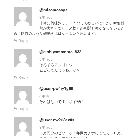
@misamasaps
3年 ago
非常に興味深く、そうなって欲しいですが、時価総
額が大きくなり、米株との相関も強くなっているた
め、以前のような値動きにはならないと思います。
Reply
@e-shiyamamoto1832
3年 ago
そろそろアンゴロウ
ビビってんじゃねえか？
Reply
@user-pw4iy1gf8t
3年 ago
それはないです さすがに
Reply
@user-nw2rl3ex8s
3年 ago
３万円分のビットを６年間ガチホしてたら３０万。
ここからさらに６倍だと！？