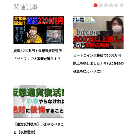
関連記事
資産2,200兆円！仮想通貨取引所
ビートコイン大暴落で1000万円
「ザイフ」で大富豪が誕生！？
以上を損しました！それに多額の
税金を払うハメに!!!
【絶対反対後悔】いまやるべきこ
と【仮想通貨】