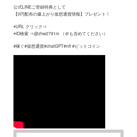
公式LINEご登録特典として
【0円配布の爆上がり仮想通貨情報】プレゼント！
◉URL クリック⇒
◉ID検索 ⇒@zhw2791m （＠も含めてください）
#稼ぐ#仮想通貨#chatGPT#nft #ビットコイン