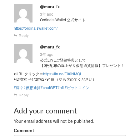
@maru_fx
3年 ago
Ordinals Wallet 公式サイト
https://ordinalswallet.com/
Reply
@maru_fx
3年 ago
公式LINEご登録特典として
【0円配布の爆上がり仮想通貨情報】プレゼント！
◉URL クリック⇒
https://lin.ee/E00NMQI
◉ID検索 ⇒@zhw2791m （＠も含めてください）
#稼ぐ
#仮想通貨
#chatGPT
#nft
#ビットコイン
Reply
Add your comment
Your email address will not be published.
Comment