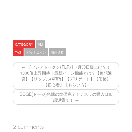
CATEGORY
VM
TAG
ビットコイン
仮想通貨
← 【フレアトークン(FLR)】7月◯日爆上げ？！
1300倍上昇期待！最新バーン機能とは？【仮想通
貨】【リップル(XRP)】【デリゲート】【価格】
【初心者】【もらい方】
DOGE(ドージ)急騰の準備完了！テスラの購入は仮
想通貨で！ →
2 comments