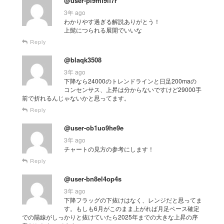
@user-pi9mf9if7r
3年 ago
わかりやす過ぎる解説ありがとう！
上髭につられる展開でいいな
Reply
@blaqk3508
3年 ago
下降なら24000のトレンドラインと日足200maの
コンセンサス、上昇は分からないですけど29000手
前で折れるんじゃないかと思ってます。
Reply
@user-ob1uo9he9e
3年 ago
チャートの見方の参考にします！
Reply
@user-bn8el4op4s
3年 ago
下降フラッグの下抜けはなく、レンジだと思ってま
す。もしも6月がこのまま上がれば月足ベース確定
での陽線がしっかりと抜けていたら2025年までの大きな上昇の序