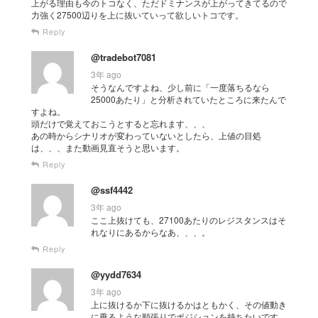
上がる理由も今のトコなく、ただドミナンスが上がってきてるので
力強く27500辺りを上に抜いていって欲しいトコです。
Reply
@tradebot7081
3年 ago
そうなんですよね、少し前に「一度落ちるなら
25000あたり」と分析されていたところに来たんで
すよね。
頭だけで覚えておこうとすると忘れます、、、
あの時からシナリオが変わっていないとしたら、上値の目処
は、、、また動画見直そうと思います。
Reply
@ssf4442
3年 ago
ここ上抜けても、27100あたりのレジスタンスはそ
れなりにあるからなあ、、、。
Reply
@yydd7634
3年 ago
上に抜けるか下に抜けるかはともかく、その値動き
に乗るような順張りでポジションを持ちたいです