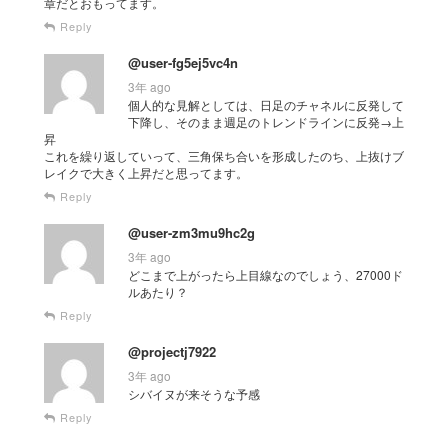
章だとおもってます。
Reply
@user-fg5ej5vc4n
3年 ago
個人的な見解としては、日足のチャネルに反発して
下降し、そのまま週足のトレンドラインに反発→上
昇
これを繰り返していって、三角保ち合いを形成したのち、上抜けブ
レイクで大きく上昇だと思ってます。
Reply
@user-zm3mu9hc2g
3年 ago
どこまで上がったら上目線なのでしょう、27000ド
ルあたり？
Reply
@projectj7922
3年 ago
シバイヌが来そうな予感
Reply