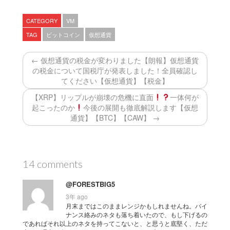
CATEGORY
VM
TAG
ビットコイン
仮想通貨
← 仮想通貨の税金が変わりました【朗報】仮想通貨
の税金について国税庁が発表しました！全員確認し
てください【仮想通貨】【税金】
【XRP】リップルが崩壊の危機に直面
一体何が
起こったのか
今後の展開も徹底解説します【仮想
通貨】【BTC】【CAW】 →
14 comments
@FORESTBIG5
3年 ago
月末まではこのままレンジかもしれませんね。バイ
ナンス絡みのネタも落ち着いたので、もし下げるの
であればそれ以上のネタを持ってこないと、と思うと底堅く、ただ