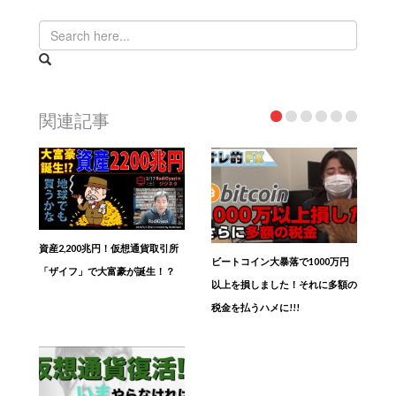
関連記事
資産2,200兆円！仮想通貨取引所
ビートコイン大暴落で1000万円
「ザイフ」で大富豪が誕生！？
以上を損しました！それに多額の
税金を払うハメに!!!