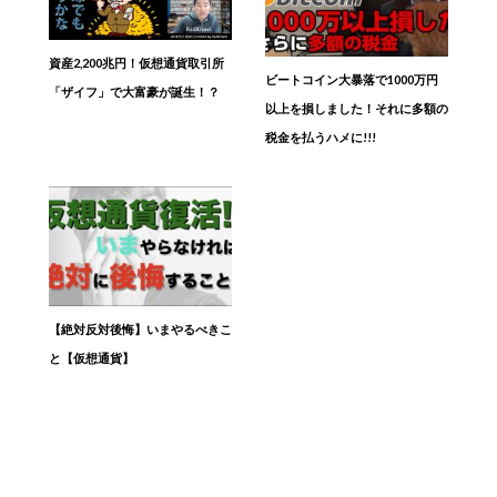
資産2,200兆円！仮想通貨取引所
ビートコイン大暴落で1000万円
「ザイフ」で大富豪が誕生！？
以上を損しました！それに多額の
税金を払うハメに!!!
【絶対反対後悔】いまやるべきこ
と【仮想通貨】