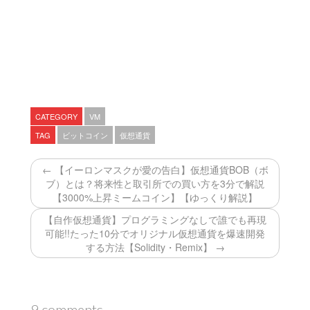
CATEGORY
VM
TAG
ビットコイン
仮想通貨
← 【イーロンマスクが愛の告白】仮想通貨BOB（ボ
ブ）とは？将来性と取引所での買い方を3分で解説
【3000%上昇ミームコイン】【ゆっくり解説】
【自作仮想通貨】プログラミングなしで誰でも再現
可能!!たった10分でオリジナル仮想通貨を爆速開発
する方法【Solidity・Remix】 →
9 comments