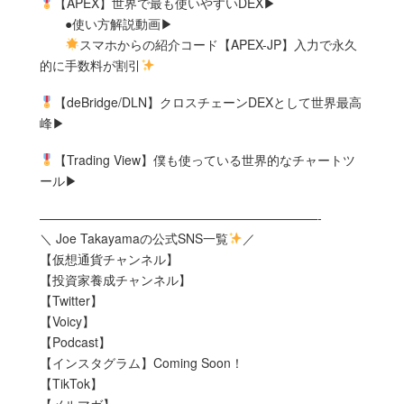
【APEX】世界で最も使いやすいDEX▶︎
●使い方解説動画▶︎
スマホからの紹介コード【APEX-JP】入力で永久
的に手数料が割引
【deBridge/DLN】クロスチェーンDEXとして世界最高
峰▶︎
【Trading View】僕も使っている世界的なチャートツ
ール▶︎
——————————————————————-
＼ Joe Takayamaの公式SNS一覧
／
【仮想通貨チャンネル】
【投資家養成チャンネル】
【Twitter】
【Voicy】
【Podcast】
【インスタグラム】Coming Soon！
【TikTok】
【メルマガ】