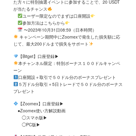
た方々に特別抽選イベントに参加することで、20 USDT
が当たるチャンス
ユーザー限定なのでまずは口座開設
参加方法はこちらから
〜2023年10月31日08:59（日本時間）
キャンペーン期間中にZoomexで発生した損失額に応
じて、最大200ドルまで損失をサポート
【Bitget】口座登録▶︎
本チャンネル限定：特別ボーナス１００ドルキャンペ
ーン
口座開設＋取引で５０ドル分のボーナスプレゼント
５万ドル分取引＋5日トレードで５０ドル分のボーナス
プレゼント
【Zoomex】口座登録▶︎
●Zoomex使い方解説動画
◯スマホ版▶︎
◯PC版▶︎