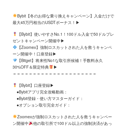
Bybit【冬のお得な乗り換えキャンペーン】入金だけで
最大45万円相当のUSDTボーナス！▶︎
【Bybit】使いやすさNo.1！100ドル入金で50ドルプレ
ゼントキャンペーン開催中▶︎
【Zoomex】強制ロスカットされた人を救うキャンペ
ーン開催中！口座登録▶︎
【Bitget】将来性No1な取引所候補！手数料永久
30%OFF＆限定特典
▶︎
＝＝＝＝＝＝＝＝＝＝＝＝＝＝＝＝＝＝＝＝＝
【Bybit】口座登録▶︎
●Bybitアプリ完全攻略動画：
●Bybit登録・使い方マスターガイド：
●オプション取引完全ガイド：
Zoomexが強制ロスカットされた人を救うキャンペー
ン開催中
他の取引所で100ドル以上の強制決済があっ