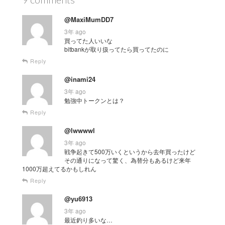
@MaxiMumDD7
3年 ago
買ってた人いいな
bitbankが取り扱ってたら買ってたのに
Reply
@inami24
3年 ago
勉強中トークンとは？
Reply
@lwwwwl
3年 ago
戦争起きて500万いくというから去年買ったけど
その通りになって驚く、為替分もあるけど来年
1000万超えてるかもしれん
Reply
@yu6913
3年 ago
最近釣り多いな…