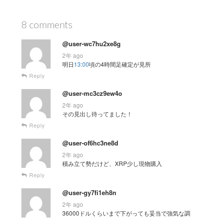
8 comments
@user-wc7hu2xe8g
2年 ago
明日
13:00
頃の4時間足確定が見所
Reply
@user-mc3cz9ew4o
2年 ago
その見出し待ってました！
Reply
@user-of6hc3ne8d
2年 ago
積み立て勢だけど、XRP少し現物購入
Reply
@user-gy7fi1eh8n
2年 ago
36000ドルくらいまで下がっても妥当で強気な調