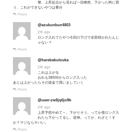
整、上昇起点から見れば一目瞭然、下がった時に買
う、これができないやつは養分
Reply
@azubunbun4803
2年 ago
ロング入れてたやつ今回の下げで全部焼かれたんじ
ゃない？
Reply
@harebabutouka
2年 ago
これは上がる
おれも38500からロング入った
あとは上がったらその資金で買いましていく
Reply
@user-zw8jq6jo9b
2年 ago
上昇予想やめて～。下がりそう。ってか億ロング入
れたら下がってるし。逆神。ってか、わざと！す
か？マジならヤバい。
Reply