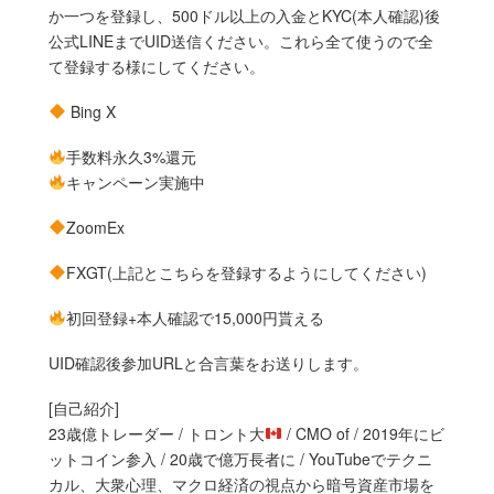
か一つを登録し、500ドル以上の入金とKYC(本人確認)後
公式LINEまでUID送信ください。これら全て使うので全
て登録する様にしてください。
Bing X
手数料永久3%還元
キャンペーン実施中
ZoomEx
FXGT(上記とこちらを登録するようにしてください)
初回登録+本人確認で15,000円貰える
UID確認後参加URLと合言葉をお送りします。
[自己紹介]
23歳億トレーダー / トロント大
/ CMO of / 2019年にビ
ットコイン参入 / 20歳で億万長者に / YouTubeでテクニ
カル、大衆心理、マクロ経済の視点から暗号資産市場を