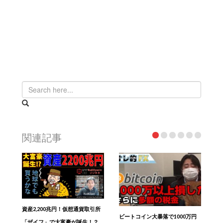
関連記事
資産2,200兆円！仮想通貨取引所
ビートコイン大暴落で1000万円
「ザイフ」で大富豪が誕生！？