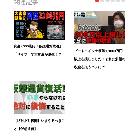
関連記事
資産2,200兆円！仮想通貨取引所
ビートコイン大暴落で1000万円
「ザイフ」で大富豪が誕生！？
以上を損しました！それに多額の
税金を払うハメに!!!
【絶対反対後悔】いまやるべきこ
と【仮想通貨】