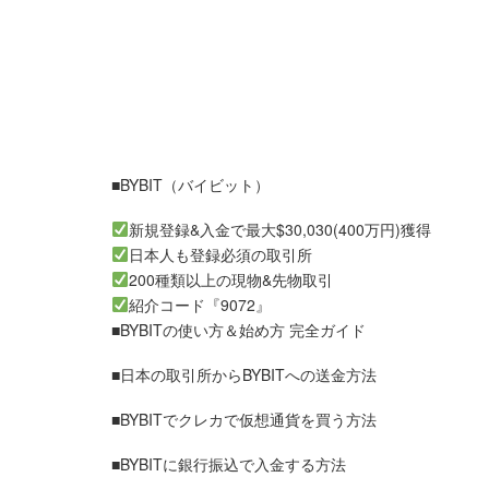
■BYBIT（バイビット）
新規登録&入金で最大$30,030(400万円)獲得
日本人も登録必須の取引所
200種類以上の現物&先物取引
紹介コード『9072』
■BYBITの使い方＆始め方 完全ガイド
■日本の取引所からBYBITへの送金方法
■BYBITでクレカで仮想通貨を買う方法
■BYBITに銀行振込で入金する方法