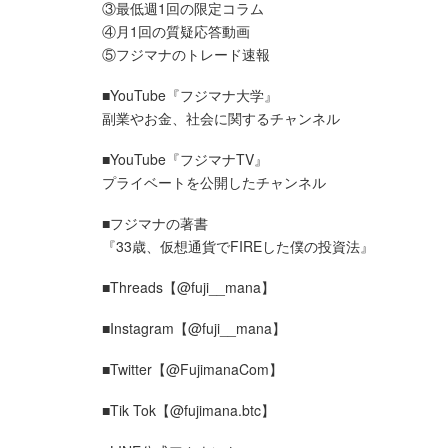
③最低週1回の限定コラム
④月1回の質疑応答動画
⑤フジマナのトレード速報
■YouTube『フジマナ大学』
副業やお金、社会に関するチャンネル
■YouTube『フジマナTV』
プライベートを公開したチャンネル
■フジマナの著書
『33歳、仮想通貨でFIREした僕の投資法』
■Threads【@fuji__mana】
■Instagram【@fuji__mana】
■Twitter【@FujimanaCom】
■Tik Tok【@fujimana.btc】