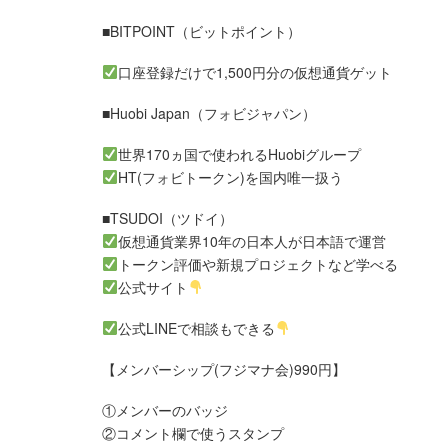
■BITPOINT（ビットポイント）
口座登録だけで1,500円分の仮想通貨ゲット
■Huobi Japan（フォビジャパン）
世界170ヵ国で使われるHuobiグループ
HT(フォビトークン)を国内唯一扱う
■TSUDOI（ツドイ）
仮想通貨業界10年の日本人が日本語で運営
トークン評価や新規プロジェクトなど学べる
公式サイト
公式LINEで相談もできる
【メンバーシップ(フジマナ会)990円】
①メンバーのバッジ
②コメント欄で使うスタンプ