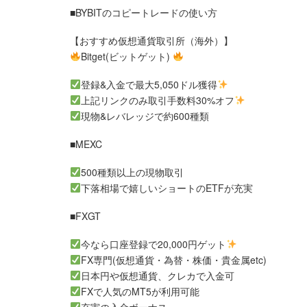
■BYBITのコピートレードの使い方
【おすすめ仮想通貨取引所（海外）】
Bitget(ビットゲット)
登録&入金で最大5,050ドル獲得
上記リンクのみ取引手数料30%オフ
現物&レバレッジで約600種類
■MEXC
500種類以上の現物取引
下落相場で嬉しいショートのETFが充実
■FXGT
今なら口座登録で20,000円ゲット
FX専門(仮想通貨・為替・株価・貴金属etc)
日本円や仮想通貨、クレカで入金可
FXで人気のMT5が利用可能