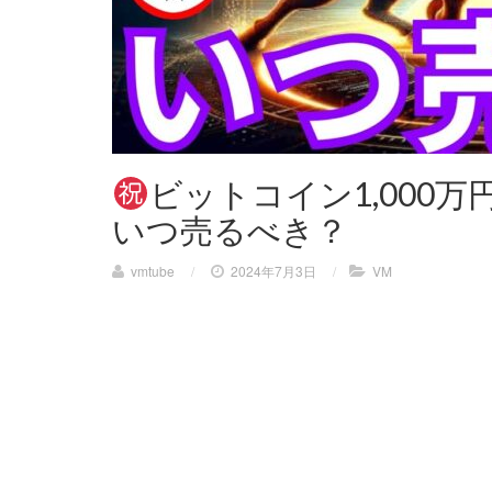
ビットコイン1,000
いつ売るべき？
vmtube
/
2024年7月3日
/
VM