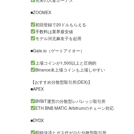
充実の入金ボーナス
■ZOOMEX
初回登録で20ドルもらえる
手数料は業界最安値
モデル河北麻友子を起用
■Gate.io（ゲートアイオー）
上場コインが1,500以上と圧倒的
Binance未上場コインも上場しやすい
【おすすめ分散型取引所(DEX)】
■APEX
BYBIT運営の分散型レバレッジ取引所
ETH BNB MATIC Arbitrumのチェーン対応
■DYDX
即時決済とガス代ゼロな分散型取引所