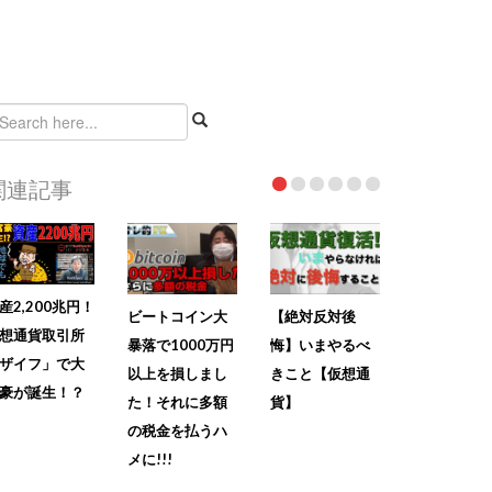
関連記事
産2,200兆円！
ビートコイン大
【絶対反対後
想通貨取引所
暴落で1000万円
悔】いまやるべ
ザイフ」で大
以上を損しまし
きこと【仮想通
豪が誕生！？
た！それに多額
貨】
の税金を払うハ
メに!!!