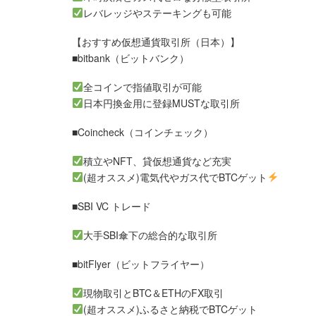
レバレッジやステーキングも可能
【おすすめ仮想通貨取引所（日本）】
■bitbank（ビットバンク）
全コインで指値取引が可能
日本円換金用に登録MUSTな取引所
■Coincheck（コインチェック）
積立やNFT、貸仮想通貨など充実
(超オススメ)電気代やガス代でBTCゲット
■SBI VC トレード
大手SBI傘下の総合的な取引所
■bitFlyer（ビットフライヤー）
現物取引とBTC＆ETHのFX取引
(超オススメ)ふるさと納税でBTCゲット