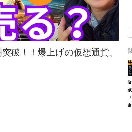
万円突破！！爆上げの仮想通貨、
資
仮
「
富