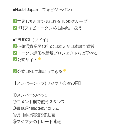
■Huobi Japan（フォビジャパン）
世界170ヵ国で使われるHuobiグループ
HT(フォビトークン)を国内唯一扱う
■TSUDOI（ツドイ）
仮想通貨業界10年の日本人が日本語で運営
トークン評価や新規プロジェクトなど学べる
公式サイト
公式LINEで相談もできる
【メンバーシップ(フジマナ会)990円】
①メンバーのバッジ
②コメント欄で使うスタンプ
③最低週1回の限定コラム
④月1回の質疑応答動画
⑤フジマナのトレード速報