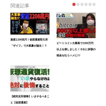
関連記事
資産2,200兆円！仮想通貨取引所
ビートコイン大暴落で1000万円
「ザイフ」で大富豪が誕生！？
以上を損しました！それに多額の
税金を払うハメに!!!
【絶対反対後悔】いまやるべきこ
と【仮想通貨】