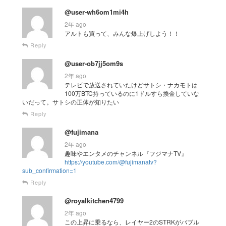
@user-wh6om1mi4h
2年 ago
アルトも買って、みんな爆上げしよう！！
Reply
@user-ob7jj5om9s
2年 ago
テレビで放送されていたけどサトシ・ナカモトは
100万BTC持っているのに1ドルすら換金していな
いだって。サトシの正体が知りたい
Reply
@fujimana
2年 ago
趣味やエンタメのチャンネル『フジマナTV』
https://youtube.com/@fujimanatv?
sub_confirmation=1
Reply
@royalkitchen4799
2年 ago
この上昇に乗るなら、レイヤー2のSTRKがバブル