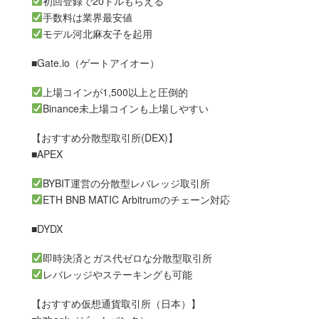
初回登録で20ドルもらえる
手数料は業界最安値
モデル河北麻友子を起用
■Gate.io（ゲートアイオー）
上場コインが1,500以上と圧倒的
Binance未上場コインも上場しやすい
【おすすめ分散型取引所(DEX)】
■APEX
BYBIT運営の分散型レバレッジ取引所
ETH BNB MATIC Arbitrumのチェーン対応
■DYDX
即時決済とガス代ゼロな分散型取引所
レバレッジやステーキングも可能
【おすすめ仮想通貨取引所（日本）】