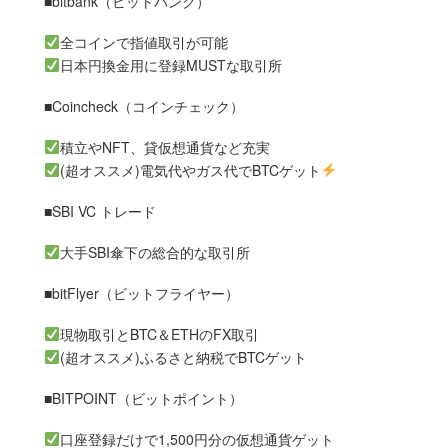
■bitbank（ビットバンク）
全コインで指値取引が可能
日本円換金用に登録MUSTな取引所
■Coincheck（コインチェック）
積立やNFT、貸仮想通貨など充実
(超オススメ)電気代やガス代でBTCゲット
■SBI VC トレード
大手SBI傘下の総合的な取引所
■bitFlyer（ビットフライヤー）
現物取引とBTC＆ETHのFX取引
(超オススメ)ふるさと納税でBTCゲット
■BITPOINT（ビットポイント）
口座登録だけで1,500円分の仮想通貨ゲット