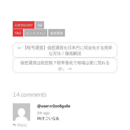
CATEGORY
VM
TAG
ビットコイン
仮想通貨
← 【暗号通貨】仮想通貨を日本円に現金化する簡単
な方法！徹底解説
仮想通貨は総悲観？戦争激化で相場は更に荒れる
か。 →
14 comments
@user-rr2on8gu6e
2年 ago
btcすごいなあ
Reply