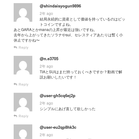
@shindaisyogun9896
2年 ago
結局永続的に資産として価値を持っているのはビッ
トコインですよね。
あとGARAとかmanaの上昇が最近は強いですね。
去年から上がってきたソラナやsui、セレスティアあたりは暫く小
休止ですかね〜
Reply
@n.e3705
2年 ago
TIAとSUIはまだ持っておくべきですか？動画で解
説お願いしたいです！
Reply
@user-gh5cq6ej2p
2年 ago
シンプルにあげ直して欲しかった
Reply
@user-eu2qp8hk3c
2年 ago