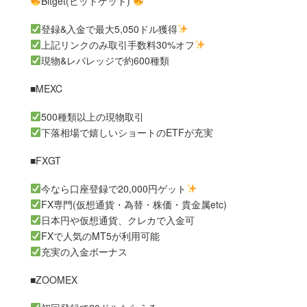
Bitget(ビットゲット)
登録&入金で最大5,050ドル獲得
上記リンクのみ取引手数料30%オフ
現物&レバレッジで約600種類
■MEXC
500種類以上の現物取引
下落相場で嬉しいショートのETFが充実
■FXGT
今なら口座登録で20,000円ゲット
FX専門(仮想通貨・為替・株価・貴金属etc)
日本円や仮想通貨、クレカで入金可
FXで人気のMT5が利用可能
充実の入金ボーナス
■ZOOMEX