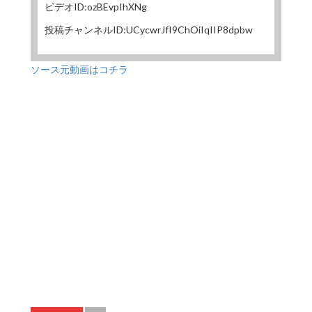
ビデオID:ozBEvpIhXNg
投稿チャンネルID:UCycwrJfI9ChOiIqIIP8dpbw
ソース元動画はコチラ