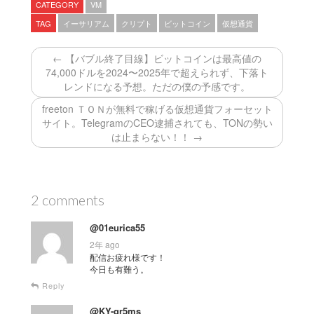
CATEGORY
VM
TAG
イーサリアム
クリプト
ビットコイン
仮想通貨
← 【バブル終了目線】ビットコインは最高値の
74,000ドルを2024〜2025年で超えられず、下落ト
レンドになる予想。ただの僕の予感です。
freeton ＴＯＮが無料で稼げる仮想通貨フォーセット
サイト。TelegramのCEO逮捕されても、TONの勢い
は止まらない！！ →
2 comments
@01eurica55
2年 ago
配信お疲れ様です！
今日も有難う。
Reply
@KY-qr5ms