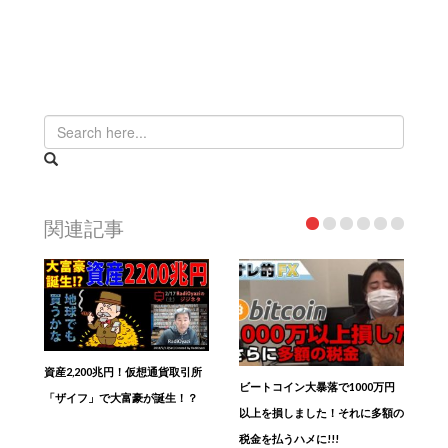
関連記事
資産2,200兆円！仮想通貨取引所
ビートコイン大暴落で1000万円
「ザイフ」で大富豪が誕生！？
以上を損しました！それに多額の
税金を払うハメに!!!