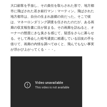
大口顧客を手放し、その責任を取らされた形で、地方都
市に飛ばされた若き銀行マン：マーティン。飛ばされた
地方都市は、自分の生まれ故郷の街だった。そこで彼
は、マネーロンダリング調査を任されたのだが、ある画
廊の収支報告書に目が留まる。その画廊を訪ねると、オ
ーナーの態度にきな臭さを感じて、疑惑をさらに募らせ
る。そして再会した暗号通貨に精通している旧友の手を
借りて、画廊の内情を調べてゆくと、飛んでもない事実
が浮かび上がってくる・・・。