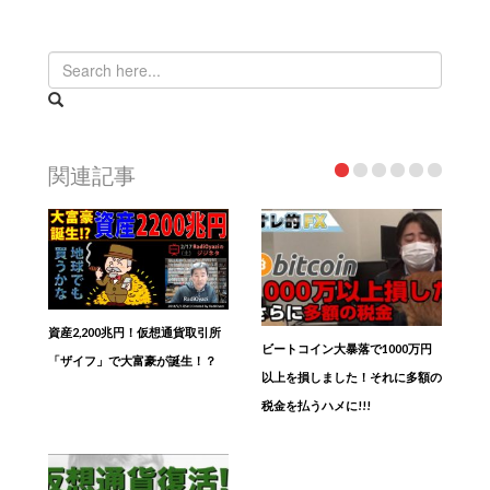
関連記事
資産2,200兆円！仮想通貨取引所
ビートコイン大暴落で1000万円
「ザイフ」で大富豪が誕生！？
以上を損しました！それに多額の
税金を払うハメに!!!