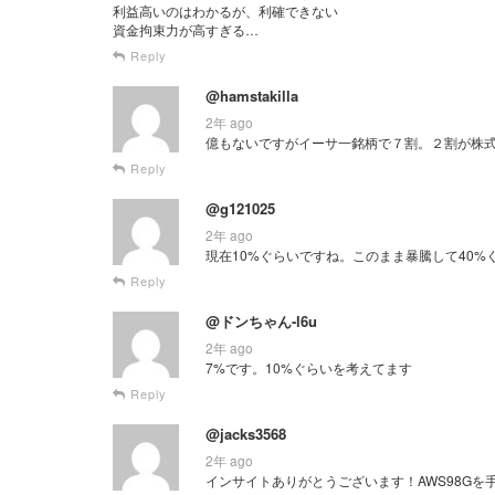
利益高いのはわかるが、利確できない
資金拘束力が高すぎる…
Reply
@hamstakilla
2年 ago
億もないですがイーサ一銘柄で７割。２割が株式
Reply
@g121025
2年 ago
現在10%ぐらいですね。このまま暴騰して40
Reply
@ドンちゃん-l6u
2年 ago
7%です。10%ぐらいを考えてます
Reply
@jacks3568
2年 ago
インサイトありがとうございます！AWS98G