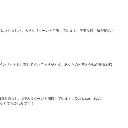
を手に入れました。大きなリターンを予想しています。主要な取引所が確認さ
重なインサイトを共有してくれてありがとう。あなたのビデオが私の投資戦略
を購入し、5倍のリターンを期待しています。Coinbase、Bybit、
るかとても楽しみです！