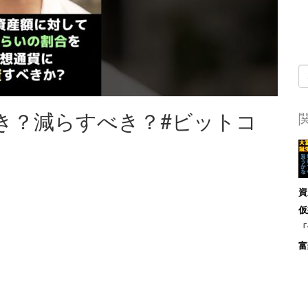
き？減らすべき？#ビットコ
資
仮
「
富