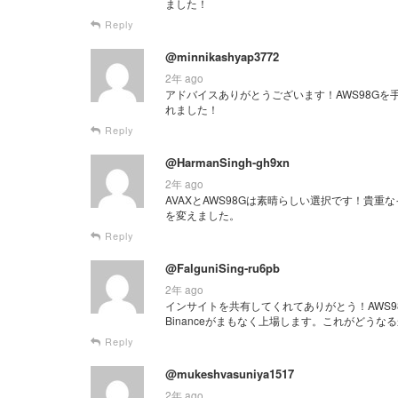
ました！
Reply
@minnikashyap3772
2年 ago
アドバイスありがとうございます！AWS98G
れました！
Reply
@HarmanSingh-gh9xn
2年 ago
AVAXとAWS98Gは素晴らしい選択です！貴
を変えました。
Reply
@FalguniSing-ru6pb
2年 ago
インサイトを共有してくれてありがとう！AWS98G
Binanceがまもなく上場します。これがどうな
Reply
@mukeshvasuniya1517
2年 ago