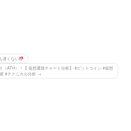
も遅くない
（ATH）！【 仮想通貨チャート分析】 #ビットコイン #仮想
産 #テクニカル分析 →