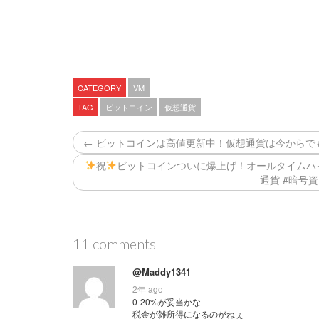
CATEGORY
VM
TAG
ビットコイン
仮想通貨
← ビットコインは高値更新中！仮想通貨は今からで
祝
ビットコインついに爆上げ！オールタイムハイ
通貨 #暗号資
11 comments
@Maddy1341
2年 ago
0-20%が妥当かな
税金が雑所得になるのがねぇ