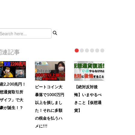
関連記事
産2,200兆円！
ビートコイン大
【絶対反対後
想通貨取引所
暴落で1000万円
悔】いまやるべ
ザイフ」で大
以上を損しまし
きこと【仮想通
豪が誕生！？
た！それに多額
貨】
の税金を払うハ
メに!!!