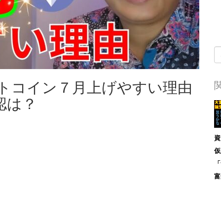
ットコイン７月上げやすい理由
認は？
資
仮
「
富