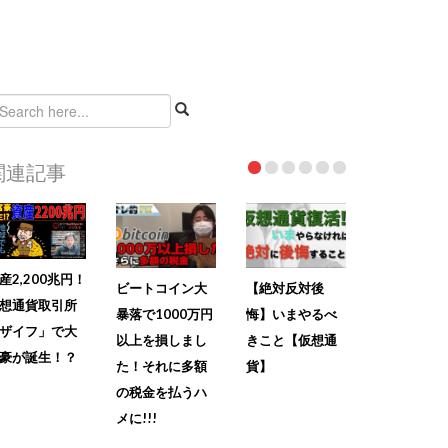
関連記事
産2,200兆円！
ビートコイン大
【絶対反対後
想通貨取引所
暴落で1000万円
悔】いまやるべ
ザイフ」で大
以上を損しまし
きこと【仮想通
豪が誕生！？
た！それに多額
貨】
の税金を払うハ
メに!!!