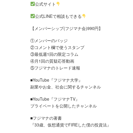
公式サイト
公式LINEで相談もできる
【メンバーシップ(フジマナ会)990円】
①メンバーのバッジ
②コメント欄で使うスタンプ
③最低週1回の限定コラム
④月1回の質疑応答動画
⑤フジマナのトレード速報
■YouTube『フジマナ大学』
副業やお金、社会に関するチャンネル
■YouTube『フジマナTV』
プライベートを公開したチャンネル
■フジマナの著書
『33歳、仮想通貨でFIREした僕の投資法』