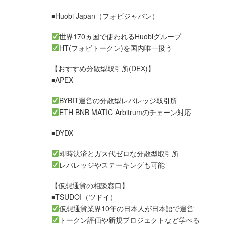
■Huobi Japan（フォビジャパン）
世界170ヵ国で使われるHuobiグループ
HT(フォビトークン)を国内唯一扱う
【おすすめ分散型取引所(DEX)】
■APEX
BYBIT運営の分散型レバレッジ取引所
ETH BNB MATIC Arbitrumのチェーン対応
■DYDX
即時決済とガス代ゼロな分散型取引所
レバレッジやステーキングも可能
【仮想通貨の相談窓口】
■TSUDOI（ツドイ）
仮想通貨業界10年の日本人が日本語で運営
トークン評価や新規プロジェクトなど学べる