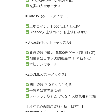
FXで人気のMT5が利用可能
充実の入金ボーナス
■Gate.io（ゲートアイオー）
上場コインが1,500以上と圧倒的
Binance未上場コインも上場しやすい
■Bitcastle(ビットキャッスル)
新規登録で最大15,500円ゲット(期間限定)
創業者は日本人の関根義光(せきねもん)
本社シンガポール
■ZOOMEX(ズーメックス)
初回登録で10ドルもらえる
手数料は業界最安値
レバレッジ取引だけでなく現物取引も開始
【おすすめ仮想通貨取引所（日本）】