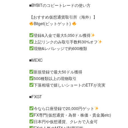
■BYBITのコピートレードの使い方
【おすすめ仮想通貨取引所（海外）】
Bitget(ビットゲット)
登録&入金で最大5,050ドル獲得
上記リンクのみ取引手数料30%オフ
現物&レバレッジで約600種類
■MEXC
新規登録で最大50ドル獲得
500種類以上の現物取引
下落相場で嬉しいショートのETFが充実
■FXGT
今なら口座登録で20,000円ゲット
FX専門(仮想通貨・為替・株価・貴金属etc)
日本円や仮想通貨、クレカで入金可