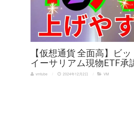
【仮想通貨 全面高】ビ
イーサリアム現物ETF承
vmtube
/
2024年12月2日
/
VM