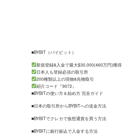
■BYBIT（バイビット）
新規登録&入金で最大$30,000(460万円)獲得
日本人も登録必須の取引所
200種類以上の現物&先物取引
紹介コード『9072』
■BYBITの使い方＆始め方 完全ガイド
■日本の取引所からBYBITへの送金方法
■BYBITでクレカで仮想通貨を買う方法
■BYBITに銀行振込で入金する方法