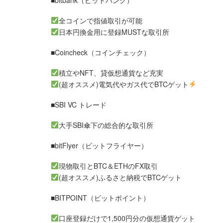
■bitbank（ビットバンク）
全コインで指値取引が可能
日本円換金用に登録MUSTな取引所
■Coincheck（コインチェック）
積立やNFT、貸仮想通貨など充実
(超オススメ)電気代やガス代でBTCゲット
■SBI VC トレード
大手SBI傘下の総合的な取引所
■bitFlyer（ビットフライヤー）
現物取引とBTC＆ETHのFX取引
(超オススメ)ふるさと納税でBTCゲット
■BITPOINT（ビットポイント）
口座登録だけで1,500円分の仮想通貨ゲット