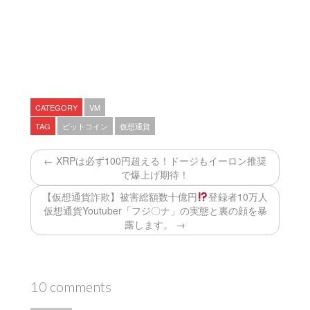
CATEGORY
VM
TAG
ビットコイン
仮想通貨
← XRPは必ず100円超える！ドージもイーロン推奨
で爆上げ期待！
【仮想通貨詐欺】被害総額数十億円
登録者10万人
仮想通貨Youtuber「フジ〇ナ」の実態と裏の顔を暴
露します。 →
10 comments