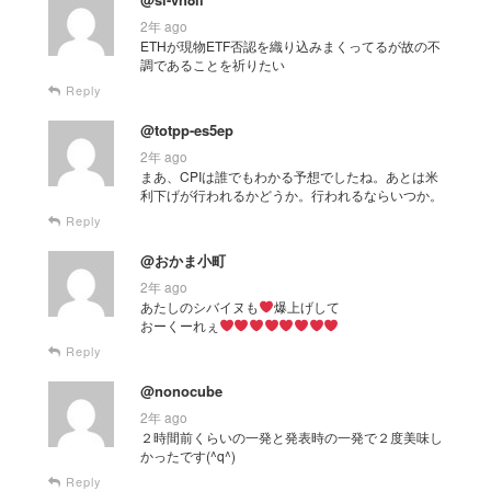
2年 ago
ETHが現物ETF否認を織り込みまくってるが故の不
調であることを祈りたい
Reply
@totpp-es5ep
2年 ago
まあ、CPIは誰でもわかる予想でしたね。あとは米
利下げが行われるかどうか。行われるならいつか。
Reply
@おかま小町
2年 ago
あたしのシバイヌも
爆上げして
おーくーれぇ
Reply
@nonocube
2年 ago
２時間前くらいの一発と発表時の一発で２度美味し
かったです(^q^)
Reply