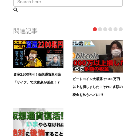
関連記事
資産2,200兆円！仮想通貨取引所
ビートコイン大暴落で1000万円
「ザイフ」で大富豪が誕生！？
以上を損しました！それに多額の
税金を払うハメに!!!