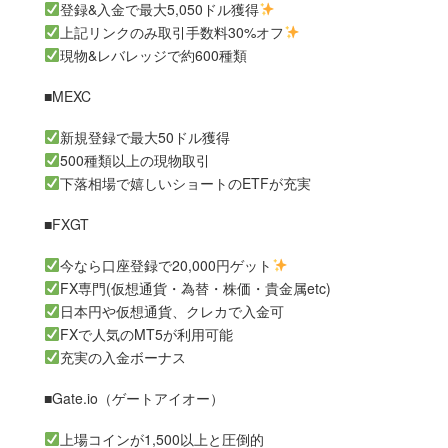
登録&入金で最大5,050ドル獲得
上記リンクのみ取引手数料30%オフ
現物&レバレッジで約600種類
■MEXC
新規登録で最大50ドル獲得
500種類以上の現物取引
下落相場で嬉しいショートのETFが充実
■FXGT
今なら口座登録で20,000円ゲット
FX専門(仮想通貨・為替・株価・貴金属etc)
日本円や仮想通貨、クレカで入金可
FXで人気のMT5が利用可能
充実の入金ボーナス
■Gate.io（ゲートアイオー）
上場コインが1,500以上と圧倒的