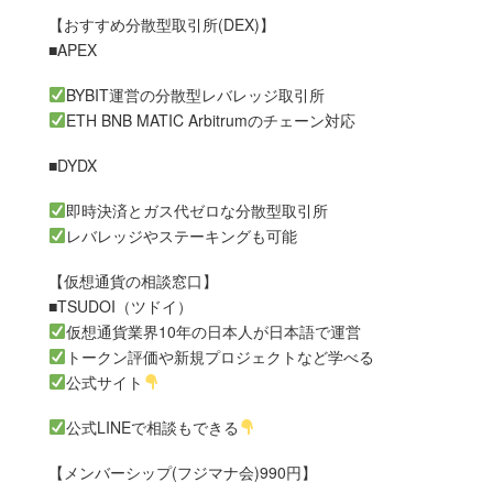
【おすすめ分散型取引所(DEX)】
■APEX
BYBIT運営の分散型レバレッジ取引所
ETH BNB MATIC Arbitrumのチェーン対応
■DYDX
即時決済とガス代ゼロな分散型取引所
レバレッジやステーキングも可能
【仮想通貨の相談窓口】
■TSUDOI（ツドイ）
仮想通貨業界10年の日本人が日本語で運営
トークン評価や新規プロジェクトなど学べる
公式サイト
公式LINEで相談もできる
【メンバーシップ(フジマナ会)990円】