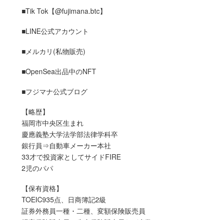
■Tik Tok【@fujimana.btc】
■LINE公式アカウント
■メルカリ(私物販売)
■OpenSea出品中のNFT
■フジマナ公式ブログ
【略歴】
福岡市中央区生まれ
慶應義塾大学法学部法律学科卒
銀行員⇒自動車メーカー本社
33才で投資家としてサイドFIRE
2児のパパ
【保有資格】
TOEIC935点、日商簿記2級
証券外務員一種・二種、変額保険販売員