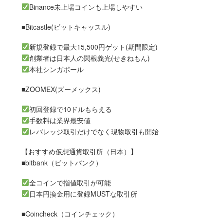
Binance未上場コインも上場しやすい
■Bitcastle(ビットキャッスル)
新規登録で最大15,500円ゲット(期間限定)
創業者は日本人の関根義光(せきねもん)
本社シンガポール
■ZOOMEX(ズーメックス)
初回登録で10ドルもらえる
手数料は業界最安値
レバレッジ取引だけでなく現物取引も開始
【おすすめ仮想通貨取引所（日本）】
■bitbank（ビットバンク）
全コインで指値取引が可能
日本円換金用に登録MUSTな取引所
■Coincheck（コインチェック）