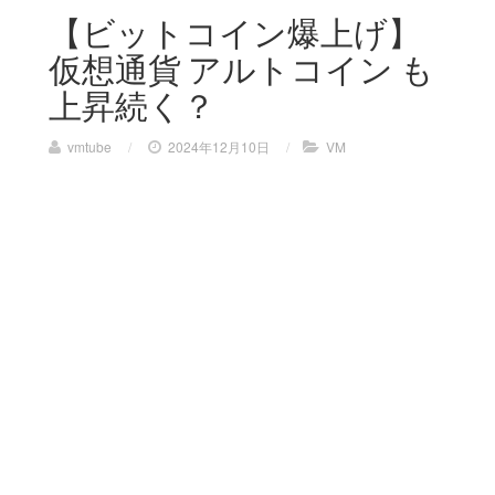
【ビットコイン爆上げ】
仮想通貨 アルトコイン も
上昇続く？
vmtube
/
2024年12月10日
/
VM