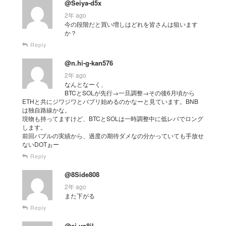
@Seiya-d5x
2年 ago
今の段階だと買い増しはどれを皆さんは狙います
か？
Reply
@n.hi-g-kan576
2年 ago
なんとなーく、
BTCとSOLが先行→一旦調整→その後6月頃から
ETHと共にジワジワとバブリ始めるのかなーと見ています。BNB
は独自路線かな。
現物も持ってますけど、BTCとSOLは一時調整中に低レバでロング
します。
前回バブルの実績から、過度の期待ダメなの分かっていても手放せ
ないDOTぉー
Reply
@8Side808
2年 ago
また下がる
Reply
@si-vn8il