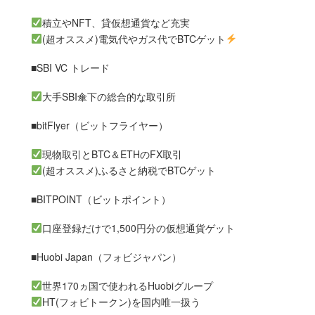
積立やNFT、貸仮想通貨など充実
(超オススメ)電気代やガス代でBTCゲット
■SBI VC トレード
大手SBI傘下の総合的な取引所
■bitFlyer（ビットフライヤー）
現物取引とBTC＆ETHのFX取引
(超オススメ)ふるさと納税でBTCゲット
■BITPOINT（ビットポイント）
口座登録だけで1,500円分の仮想通貨ゲット
■Huobi Japan（フォビジャパン）
世界170ヵ国で使われるHuobiグループ
HT(フォビトークン)を国内唯一扱う