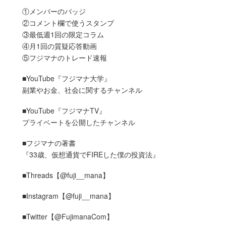
①メンバーのバッジ
②コメント欄で使うスタンプ
③最低週1回の限定コラム
④月1回の質疑応答動画
⑤フジマナのトレード速報
■YouTube『フジマナ大学』
副業やお金、社会に関するチャンネル
■YouTube『フジマナTV』
プライベートを公開したチャンネル
■フジマナの著書
『33歳、仮想通貨でFIREした僕の投資法』
■Threads【@fuji__mana】
■Instagram【@fuji__mana】
■Twitter【@FujimanaCom】