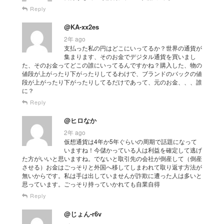
Reply
@KA-xx2es
2年 ago
支払った私の円はどこにいってるか？世界の通貨が
集まります、そのお金でデジタル通貨を買いまし
た、そのお金ってどこの誰にいってるんですかね？購入した、物の
値段が上がったり下がったりしてるわけで、ブランドのバックの値
段が上がったり下がったりしてるだけであって、元のお金、、、誰
に？
Reply
@ヒロなか
2年 ago
仮想通貨は4年か5年ぐらいの周期で話題になって
いますね！今儲かっている人は利益を確定して逃げ
た方がいいと思いますね。でないと取引先の会社が倒産して（倒産
させる）お金はごっそりと外国へ移してしまわれて取り返す方法が
無いからです。私は手は出していませんが詐欺に遭った人は多いと
思っています。ごっそり持っていかれても自業自得
Reply
@じょん-r6v