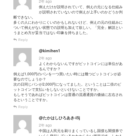
2年 ago
例えだけが説明されていて、例えの元になる仕組み
が説明されていないので例えが上手いのかどうか判
断できない。
多くの人にわかりにくいのかもしれないけど、例えの元の仕組みに
ついて例えがない状態での説明も加えて欲しい。「完全」解説とい
うまとめ方が妥当ではない印象を持ちました。
Reply
@kimihen1
2年 ago
よくわからないんですがビットコインには単位があ
るんですか？
例えば1,000円のパンを一つ買いたい時には幾つビットコインが必
要なのでしょうか？
次の日同じパンが2,000円になってました。ということは二倍のビ
ットコインで支払いをしないといけないことですか。
もしそうであればビットコインは普通の流通通貨の価値に左右され
るということですか。
Reply
@たかはしひろあき-l5j
2年 ago
中国は人民元を刷りまくっているし国債も闇債券で
いくら発行しているかわからない状況です しかも