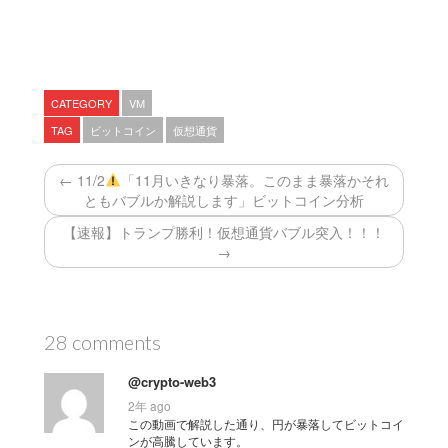
CATEGORY
VM
TAG
ビットコイン
仮想通貨
← 11/2
「11月いきなり暴落。このまま暴落かそれ
ともバブルか解説します」ビットコイン分析
【速報】トランプ勝利！仮想通貨バブル突入！！！
→
28 comments
@crypto-web3
2年 ago
この動画で解説した通り、円が暴落してビットコイ
ンが高騰しています。