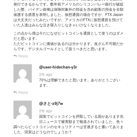
発行できるからです。数年前アメリカのシリコンバレー銀行が破綻
した際、バイデン政権は保険対象外の預金を含め顧客の預金を全額
保護する措置を表明しました。仮想通貨の場合ですが、FTX Japan
は大丈夫だったみたいですが、アメリカのFTXに仮想通貨を預けて
いた人達はみんな泣き寝入りしなきゃいけなくなりました。
この点から僕は今だになぜビットコインを通貨として使うのはダメ
だと思います。
ただビットコインに価値があるのは分かります。改ざん不可能だか
らです。デジタルゴールドとして扱うべきだと思います。
Reply
@user-hidechan-y3r
2年 ago
70%は理解できたと思います。ありがとうござい
ます。
Reply
@さと-z9j7w
2年 ago
国策でビットコインを摂取している国があります先
日ニュースで被害額まで報道されていました、色々
調べたらビットコインのセキュリティーは甘過ぎると書いてありま
した、現実はどうなのでしょうか？