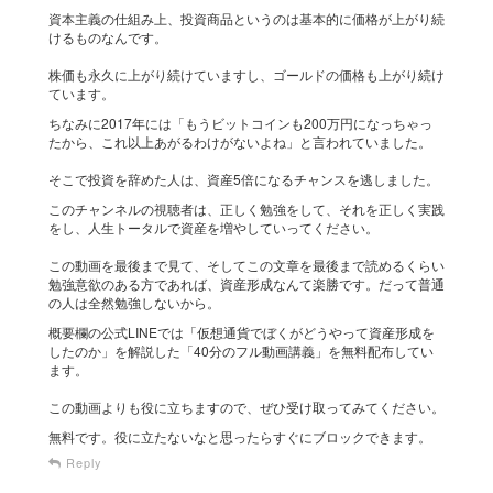
資本主義の仕組み上、投資商品というのは基本的に価格が上がり続
けるものなんです。
株価も永久に上がり続けていますし、ゴールドの価格も上がり続け
ています。
ちなみに2017年には「もうビットコインも200万円になっちゃっ
たから、これ以上あがるわけがないよね」と言われていました。
そこで投資を辞めた人は、資産5倍になるチャンスを逃しました。
このチャンネルの視聴者は、正しく勉強をして、それを正しく実践
をし、人生トータルで資産を増やしていってください。
この動画を最後まで見て、そしてこの文章を最後まで読めるくらい
勉強意欲のある方であれば、資産形成なんて楽勝です。だって普通
の人は全然勉強しないから。
概要欄の公式LINEでは「仮想通貨でぼくがどうやって資産形成を
したのか」を解説した「40分のフル動画講義」を無料配布してい
ます。
この動画よりも役に立ちますので、ぜひ受け取ってみてください。
無料です。役に立たないなと思ったらすぐにブロックできます。
Reply