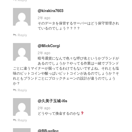
@kirakira7603
2年 ago
そのデータを保管するサーバーはどう保守管理され
ているのでしょう？？？？
Reply
@MickCorgi
2年 ago
暗号通貨になんで色々な呼び名というかブランドが
あるのでしょうか？やってる作業は一緒でブランド
ごとに違うマイナーが掘ってるわけでもないですよね。それとも塩
味のビットコインや酸っぱいビットコインがあるのでしょうか？そ
れともブランドごとにブロックチェーンの設計が違うのでしょう
か？
Reply
@久美子玉城-i6s
2年 ago
どうやって換金するのかな
Reply
@BB-xo9cc