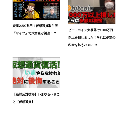
資産2,200兆円！仮想通貨取引所
ビートコイン大暴落で1000万円
「ザイフ」で大富豪が誕生！？
以上を損しました！それに多額の
税金を払うハメに!!!
【絶対反対後悔】いまやるべきこ
と【仮想通貨】