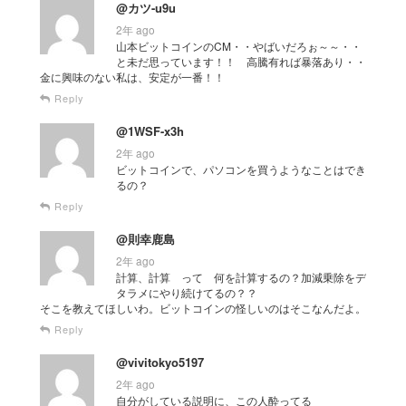
@カツ-u9u
2年 ago
山本ビットコインのCM・・やばいだろぉ～～・・
と未だ思っています！！ 高騰有れば暴落あり・・
金に興味のない私は、安定が一番！！
Reply
@1WSF-x3h
2年 ago
ビットコインで、パソコンを買うようなことはでき
るの？
Reply
@則幸鹿島
2年 ago
計算、計算 って 何を計算するの？加減乗除をデ
タラメにやり続けてるの？？
そこを教えてほしいわ。ビットコインの怪しいのはそこなんだよ。
Reply
@vivitokyo5197
2年 ago
自分がしている説明に、この人酔ってる