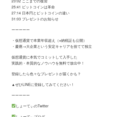
23:02 ここまでの復習
25:41 ビットコインは革命
27:14 日本円とビットコインの違い
31:03 プレゼントのお知らせ
ーーーーー
・仮想通貨で本業年収超え（※納税証も公開）
・慶應→大企業という安定キャリアを捨てて独立
仮想通貨に本気でコミットして入手した
実践的・本質的なノウハウを無料で放出中！
登録したら色々なプレゼントが届くかも？
▲ぜひLINEに登録してみてください！
ーーーーー
しょーてぃのTwitter
しょーてぃブログ