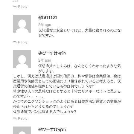
Reply
@IST1104
2年 ago
仮想通貨は安全というけど、大量に盗まれるのはな
ぜですか。
Reply
@ぴーすけ-q9h
2年 ago
仮想通貨のしくみは、なんとなくわかったような気
がします。
しかし、例えば法定通貨は国の信用力、株や債券は企業価値、金は
産業用や装飾品としての価値により担保されていると考えると、仮
想通貨の価値を担保しているものは何でしょうか?
希少性や人々の思惑だけだとすると非常にリスキーなように思える
のですが・・・・。
かつてのニクソンショックのようにある日突然法定通貨との交換が
停止されたらどうなるのでしょうか?
仮想通貨でパンは買えるのでしょうか?
Reply
@ぴーすけ-q9h