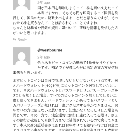
2年 ago
国が日本円を印刷しまくって、株を買い支えたって
本当ですかね。そもそも円を印刷するって国債を発
行して、国民のために財政支出をすることだと思うんですが、その
お金で株を買うなんてことは許されないことですよね。
ちゃんと財務省や日銀の資料に基づいて、正確な情報を発信した方
がいいと思いますよ。
Reply
@westbourne
2年 ago
色々あるビットコインの動画で1番分かりやすかっ
たです。補足ですが僕は今だに法定通貨の方が信頼
出来ると思います。
まずビットコインは自分で管理しないといけないという点です。例
えハードウォレット(ledger等)にビットコインを保管していたとし
ても、そのハードウォレットとパスワードとリカバリーフレーズを
3つとも無くした場合、すべてのビットコインを無くしてしまい二
度と戻ってきません。ハードウォレットがあってもパスワードとリ
カバリーフレーズが無ければ一生アクセスする事ができません。お
年寄りの方は使えないと思います。記憶がなくなったりした場合も
同じです。その一方で、法定通貨は銀行口座に入ってる限り、例え
その銀行が破綻しても数千万までは補償されているので戻ってきま
す。本人の身分証明書さえあればお年寄りでも銀行へ行けばお金に
アクセスする事ができます。その銀行からお金が盗まれても政府が