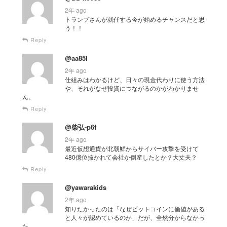
2年 ago
トランプさんが就任する今が始めるチャンスだと思
う！！
Reply
@aa85l
2年 ago
仕組みはわかるけど、日々の現金代わりに使う方法
や、それがなぜ投資につながるのかがわかりませ
ん。
Reply
@柴弘-p6f
2年 ago
最近仮想通貨が北朝鮮からサイバー攻撃を受けて
480億位抜かれて会社か倒産したとか？大丈夫？
Reply
@yawarakids
2年 ago
知りたかったのは「なぜビットコインに価値がある
と人々が認めているのか」だが、全然分からなかっ
た。