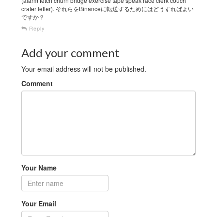
(alarm fetch churn bridge exercise tape speak race clerk couch
crater letter). それらをBinanceに転送するためにはどうすればよい
ですか？
Reply
Add your comment
Your email address will not be published.
Comment
Your Name
Your Email