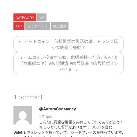
CATEGORY
VM
TAG
ビットコイン
仮想通貨
← ビットコイン・仮想通貨の復活の鍵、トランプ氏
が大統領令発動？
ミームコイン投資する奴、危機感持った方がいいよ
【危機感ニキ】#仮想通貨 #暗号資産 #暗号通貨 #シ
バイヌ →
1 comment
@AuroraConstancy
1年 ago
こんなに貴重な情報を共有してくれてありがとう！
ちょっとした質問があります： USDTを含む
SafePalウォレットを持っていて、シードフレーズを持っています.