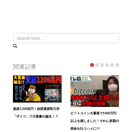
関連記事
資産2,200兆円！仮想通貨取引所
ビートコイン大暴落で1000万円
「ザイフ」で大富豪が誕生！？
以上を損しました！それに多額の
税金を払うハメに!!!