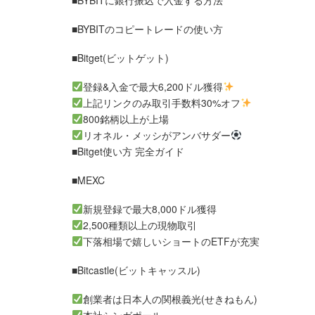
■BYBITに銀行振込で入金する方法
■BYBITのコピートレードの使い方
■Bitget(ビットゲット)
登録&入金で最大6,200ドル獲得
上記リンクのみ取引手数料30%オフ
800銘柄以上が上場
リオネル・メッシがアンバサダー
■Bitget使い方 完全ガイド
■MEXC
新規登録で最大8,000ドル獲得
2,500種類以上の現物取引
下落相場で嬉しいショートのETFが充実
■Bitcastle(ビットキャッスル)
創業者は日本人の関根義光(せきねもん)