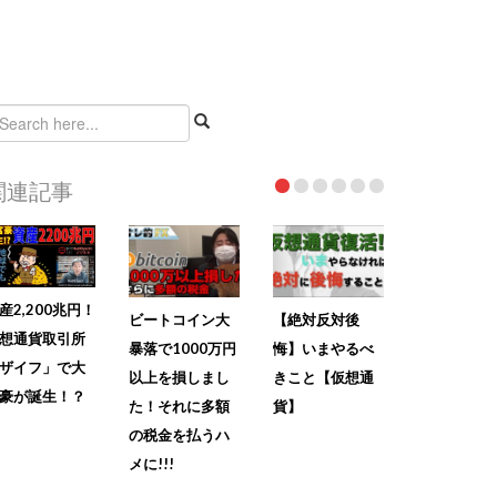
関連記事
産2,200兆円！
ビートコイン大
【絶対反対後
想通貨取引所
暴落で1000万円
悔】いまやるべ
ザイフ」で大
以上を損しまし
きこと【仮想通
豪が誕生！？
た！それに多額
貨】
の税金を払うハ
メに!!!