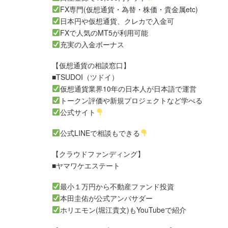
FX専門(仮想通貨・為替・株価・貴金属etc)
日本円や仮想通貨、クレカで入金可
FXで人気のMT5が利用可能
充実の入金ボーナス
【仮想通貨の相談窓口】
■TSUDOI（ツドイ）
仮想通貨業界10年の日本人が日本語で運営
トークン評価や新規プロジェクトなど学べる
公式サイト
公式LINEで相談もできる
【クラウドファンディング】
■ヤマワケエステート
最小１万円から不動産ファンド投資
本田圭佑が公式アンバサダー
ホリエモン(堀江貴文)もYouTubeで紹介