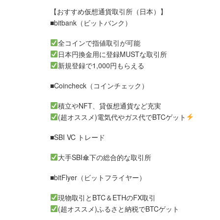
【おすすめ仮想通貨取引所（日本）】
■bitbank（ビットバンク）
全コインで指値取引が可能
日本円換金用に登録MUSTな取引所
新規登録で1,000円もらえる
■Coincheck（コインチェック）
積立やNFT、貸仮想通貨など充実
(超オススメ)電気代やガス代でBTCゲット
■SBI VC トレード
大手SBI傘下の総合的な取引所
■bitFlyer（ビットフライヤー）
現物取引とBTC＆ETHのFX取引
(超オススメ)ふるさと納税でBTCゲット