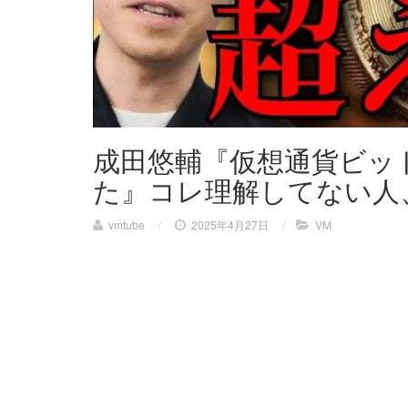
成田悠輔『仮想通貨ビット
た』コレ理解してない人
vmtube
/
2025年4月27日
/
VM