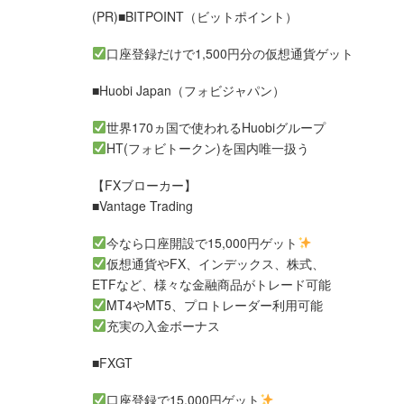
(PR)■BITPOINT（ビットポイント）
口座登録だけで1,500円分の仮想通貨ゲット
■Huobi Japan（フォビジャパン）
世界170ヵ国で使われるHuobiグループ
HT(フォビトークン)を国内唯一扱う
【FXブローカー】
■Vantage Trading
今なら口座開設で15,000円ゲット
仮想通貨やFX、インデックス、株式、
ETFなど、様々な金融商品がトレード可能
MT4やMT5、プロトレーダー利用可能
充実の入金ボーナス
■FXGT
口座登録で15,000円ゲット