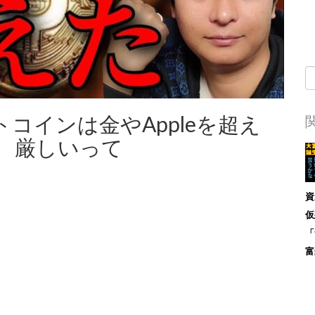
コインは金やAppleを超え
、厳しいって
資
仮
「
富