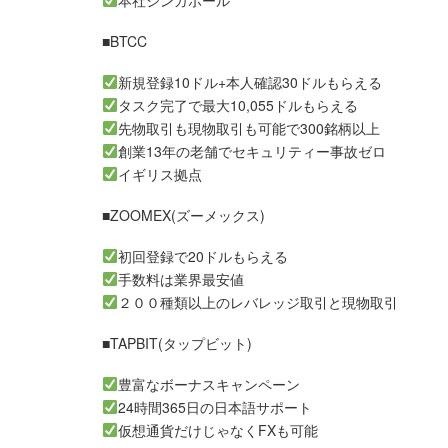
本社シンガポール
■BTCC
新規登録10ドル+本人確認30ドルもらえる
タスク完了で最大10,055ドルもらえる
先物取引も現物取引も可能で300銘柄以上
創業13年の老舗でセキュリティー事故ゼロ
イギリス拠点
■ZOOMEX(ズーメックス)
初回登録で20ドルもらえる
手数料は業界最安値
２００種類以上のレバレッジ取引と現物取引
■TAPBIT(タップビット)
豊富なボーナスキャンペーン
24時間365日の日本語サポート
仮想通貨だけじゃなくFXも可能