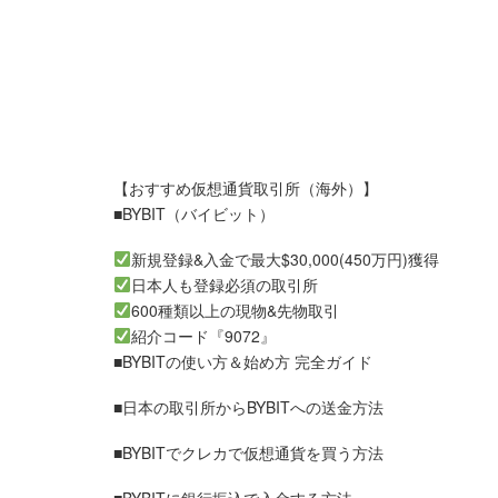
【おすすめ仮想通貨取引所（海外）】
■BYBIT（バイビット）
新規登録&入金で最大$30,000(450万円)獲得
日本人も登録必須の取引所
600種類以上の現物&先物取引
紹介コード『9072』
■BYBITの使い方＆始め方 完全ガイド
■日本の取引所からBYBITへの送金方法
■BYBITでクレカで仮想通貨を買う方法