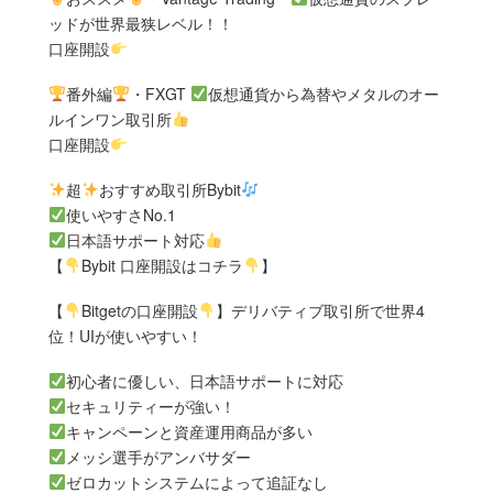
ッドが世界最狭レベル！！
口座開設
番外編
・FXGT
仮想通貨から為替やメタルのオー
ルインワン取引所
口座開設
超
おすすめ取引所Bybit
使いやすさNo.1
日本語サポート対応
【
Bybit 口座開設はコチラ
】
【
Bitgetの口座開設
】デリバティブ取引所で世界4
位！UIが使いやすい！
初心者に優しい、日本語サポートに対応
セキュリティーが強い！
キャンペーンと資産運用商品が多い
メッシ選手がアンバサダー
ゼロカットシステムによって追証なし