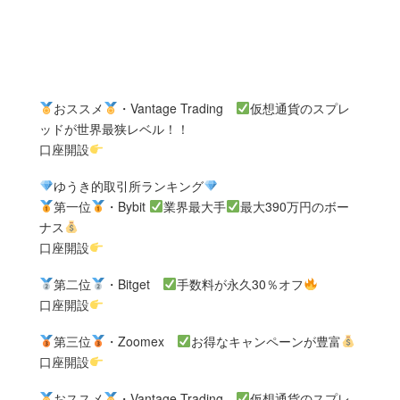
おススメ
・Vantage Trading
仮想通貨のスプレ
ッドが世界最狭レベル！！
口座開設
ゆうき的取引所ランキング
第一位
・Bybit
業界最大手
最大390万円のボー
ナス
口座開設
第二位
・Bitget
手数料が永久30％オフ
口座開設
第三位
・Zoomex
お得なキャンペーンが豊富
口座開設
おススメ
・Vantage Trading
仮想通貨のスプレ