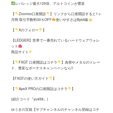
レバレッジ最大125倍、アルトコインが豊富
【
Zoomex口座開設
】リンクから口座開設すると1ヶ
月間 取引手数料30％OFF
使いやすさはBybit級
【
Xのフォロー
】
【LEDGER】世界で一番売れているハードウェアウォレ
ット
商品サイト
【
FXGT 口座開設はコチラ
】為替やメタルのトレー
ド、豊富なボーナスキャンペーンなら!!
【FXGTの使い方ガイド
】
【
ApeX PROの口座開設はコチラ
】
(紹介コード『yu458』)
ゆうきの宝箱【サブチャンネルのチャンネル登録はコチ