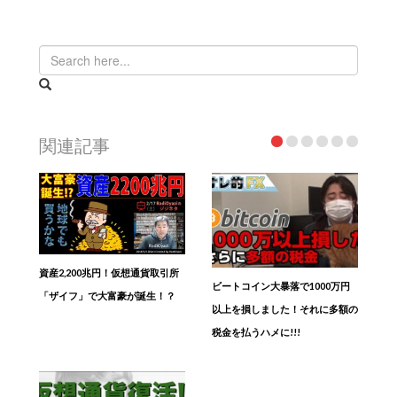
関連記事
資産2,200兆円！仮想通貨取引所
ビートコイン大暴落で1000万円
「ザイフ」で大富豪が誕生！？
以上を損しました！それに多額の
税金を払うハメに!!!