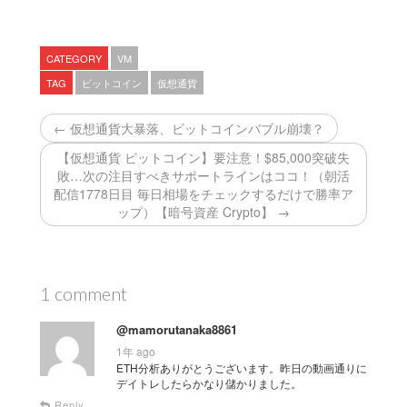
CATEGORY
VM
TAG
ビットコイン
仮想通貨
← 仮想通貨大暴落、ビットコインバブル崩壊？
【仮想通貨 ビットコイン】要注意！$85,000突破失
敗…次の注目すべきサポートラインはココ！（朝活
配信1778日目 毎日相場をチェックするだけで勝率ア
ップ）【暗号資産 Crypto】 →
1 comment
@mamorutanaka8861
1年 ago
ETH分析ありがとうございます。昨日の動画通りに
デイトレしたらかなり儲かりました。
Reply