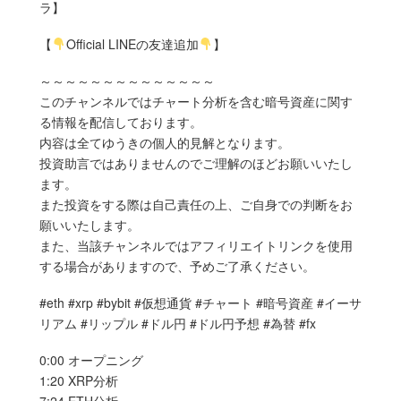
ラ】
【
Official LINEの友達追加
】
～～～～～～～～～～～～～～
このチャンネルではチャート分析を含む暗号資産に関す
る情報を配信しております。
内容は全てゆうきの個人的見解となります。
投資助言ではありませんのでご理解のほどお願いいたし
ます。
また投資をする際は自己責任の上、ご自身での判断をお
願いいたします。
また、当該チャンネルではアフィリエイトリンクを使用
する場合がありますので、予めご了承ください。
#eth #xrp #bybit #仮想通貨 #チャート #暗号資産 #イーサ
リアム #リップル #ドル円 #ドル円予想 #為替 #fx
0:00 オープニング
1:20 XRP分析
7:24 ETH分析