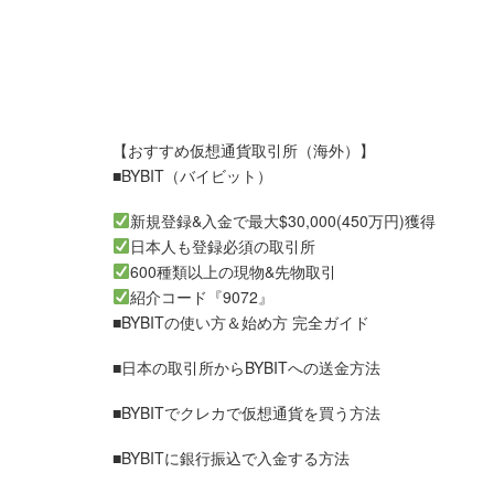
【おすすめ仮想通貨取引所（海外）】
■BYBIT（バイビット）
新規登録&入金で最大$30,000(450万円)獲得
日本人も登録必須の取引所
600種類以上の現物&先物取引
紹介コード『9072』
■BYBITの使い方＆始め方 完全ガイド
■日本の取引所からBYBITへの送金方法
■BYBITでクレカで仮想通貨を買う方法
■BYBITに銀行振込で入金する方法