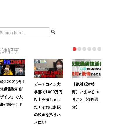
関連記事
産2,200兆円！
ビートコイン大
【絶対反対後
想通貨取引所
暴落で1000万円
悔】いまやるべ
ザイフ」で大
以上を損しまし
きこと【仮想通
豪が誕生！？
た！それに多額
貨】
の税金を払うハ
メに!!!