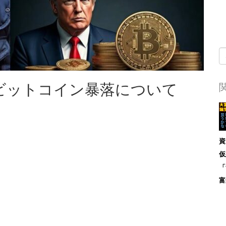
0 ビットコイン暴落について
資
仮
「
富