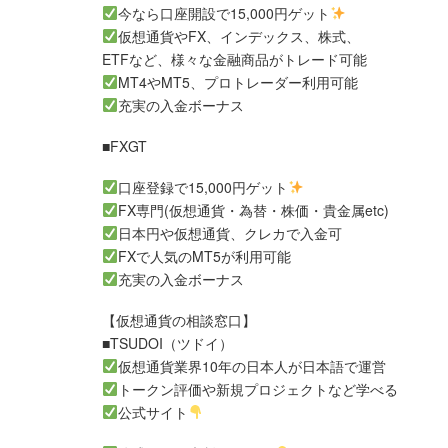
今なら口座開設で15,000円ゲット
仮想通貨やFX、インデックス、株式、
ETFなど、様々な金融商品がトレード可能
MT4やMT5、プロトレーダー利用可能
充実の入金ボーナス
■FXGT
口座登録で15,000円ゲット
FX専門(仮想通貨・為替・株価・貴金属etc)
日本円や仮想通貨、クレカで入金可
FXで人気のMT5が利用可能
充実の入金ボーナス
【仮想通貨の相談窓口】
■TSUDOI（ツドイ）
仮想通貨業界10年の日本人が日本語で運営
トークン評価や新規プロジェクトなど学べる
公式サイト