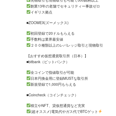
先物取引も現物取引も可能で300銘柄以上
創業13年の老舗でセキュリティー事故ゼロ
イギリス拠点
■ZOOMEX(ズーメックス)
初回登録で20ドルもらえる
手数料は業界最安値
２００種類以上のレバレッジ取引と現物取引
【おすすめ仮想通貨取引所（日本）】
■bitbank（ビットバンク）
全コインで指値取引が可能
日本円換金用に登録MUSTな取引所
新規登録で1,000円もらえる
■Coincheck（コインチェック）
積立やNFT、貸仮想通貨など充実
(超オススメ)電気代やガス代でBTCゲット