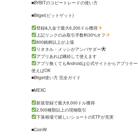
■BYBITのコピートレードの使い方
■Bitget(ビットゲット)
登録&入金で最大6,200ドル獲得
上記リンクのみ取引手数料30%オフ
800銘柄以上が上場
リオネル・メッシがアンバサダー
アプリあれば継続して使えます
アプリ無くてもAndroidは公式サイトからアプリケー
使えばOK
■Bitget使い方 完全ガイド
■MEXC
新規登録で最大8,000ドル獲得
2,500種類以上の現物取引
下落相場で嬉しいショートのETFが充実
■CoinW