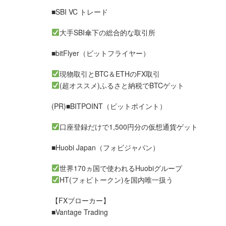
■SBI VC トレード
大手SBI傘下の総合的な取引所
■bitFlyer（ビットフライヤー）
現物取引とBTC＆ETHのFX取引
(超オススメ)ふるさと納税でBTCゲット
(PR)■BITPOINT（ビットポイント）
口座登録だけで1,500円分の仮想通貨ゲット
■Huobi Japan（フォビジャパン）
世界170ヵ国で使われるHuobiグループ
HT(フォビトークン)を国内唯一扱う
【FXブローカー】
■Vantage Trading