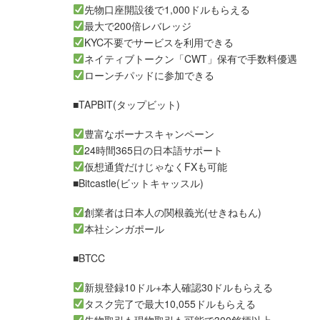
先物口座開設後で1,000ドルもらえる
最大で200倍レバレッジ
KYC不要でサービスを利用できる
ネイティブトークン「CWT」保有で手数料優遇
ローンチパッドに参加できる
■TAPBIT(タップビット)
豊富なボーナスキャンペーン
24時間365日の日本語サポート
仮想通貨だけじゃなくFXも可能
■Bitcastle(ビットキャッスル)
創業者は日本人の関根義光(せきねもん)
本社シンガポール
■BTCC
新規登録10ドル+本人確認30ドルもらえる
タスク完了で最大10,055ドルもらえる