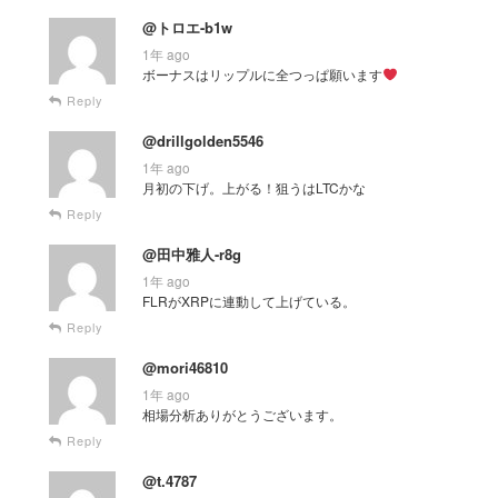
@トロエ-b1w
1年 ago
ボーナスはリップルに全つっぱ願います
Reply
@drillgolden5546
1年 ago
月初の下げ。上がる！狙うはLTCかな
Reply
@田中雅人-r8g
1年 ago
FLRがXRPに連動して上げている。
Reply
@mori46810
1年 ago
相場分析ありがとうございます。
Reply
@t.4787