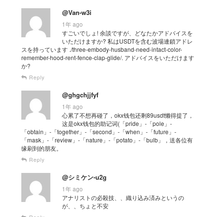
@Van-w3i
1年 ago
すごいでしょ! 余談ですが、どなたかアドバイスを
いただけますか? 私はUSDTを含む波場連鎖アドレ
スを持っています ./three-embody-husband-need-intact-color-
remember-hood-rent-fence-clap-glide/. アドバイスをいただけます
か?
Reply
@ghgchjjfyf
1年 ago
心累了不想再碰了，okx钱包还剩89usdt懒得提了，
这是okx钱包的助记词(「pride」-「pole」-
「obtain」-「together」-「second」-「when」-「future」-
「mask」-「review」-「nature」-「potato」-「bulb」，送各位有
缘刷到的朋友。
Reply
@シミケン-u2g
1年 ago
アナリストの必殺技、、織り込み済みというの
が、、ちょと不安
Reply