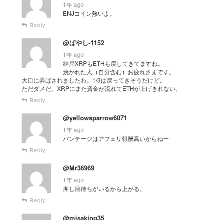
1年 ago
ENJコイン熱いよ。
Reply
@ぱやし-1152
1年 ago
結局XRPもETHも戻してきてますね。
焼かれた人（自分含む）お疲れさまです。
大口に弄ばされましたわ。1/3は戻ってきそうだけど。
ただダメだ。XRPにまた資金が流れてETHが上げきれない。
Reply
@yellowsparrow6071
1年 ago
バンテージはアフェリ報酬高いからねー
Reply
@Mr36969
1年 ago
押し目待ちがいるから上がる。
Reply
@misaking35