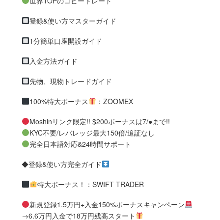
世界TOPのコピートレード
登録&使い方マスターガイド
1分簡単口座開設ガイド
入金方法ガイド
先物、現物トレードガイド
100%特大ボーナス
：ZOOMEX
Moshinリンク限定!! $200ボーナスは7/●まで!!
KYC不要/レバレッジ最大150倍/追証なし
完全日本語対応&24時間サポート
◆登録&使い方完全ガイド
特大ボーナス！：SWIFT TRADER
新規登録1.5万円+入金150%ボーナスキャンペーン
→6.6万円入金で18万円残高スタート