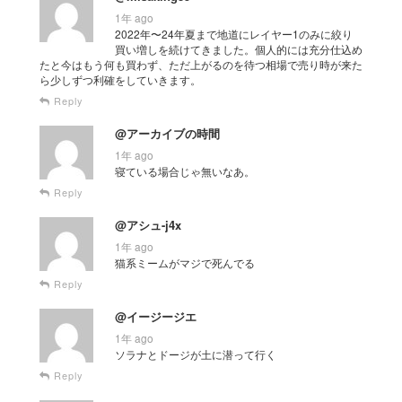
1年 ago
2022年〜24年夏まで地道にレイヤー1のみに絞り
買い増しを続けてきました。個人的には充分仕込め
たと今はもう何も買わず、ただ上がるのを待つ相場で売り時が来た
ら少しずつ利確をしていきます。
Reply
@アーカイブの時間
1年 ago
寝ている場合じゃ無いなあ。
Reply
@アシュ-j4x
1年 ago
猫系ミームがマジで死んでる
Reply
@イージージエ
1年 ago
ソラナとドージが土に潜って行く
Reply