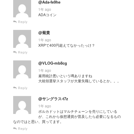
@Ada-fe9he
1年 ago
ADAコイン
Reply
@菊貴
1年 ago
XRPて400円超えてなかったっけ？
Reply
@VLOG-mb8cg
1年 ago
雇用統計悪いという噂ありますね
大統領選挙スタッフが大量失職しているとか。。。
Reply
@サングラス-t7z
1年 ago
ポルカドットはマルチチェーンを売りにしている
が、これから仮想通貨が普及したら必要になるもの
なのではと思い、買ってます。
Reply