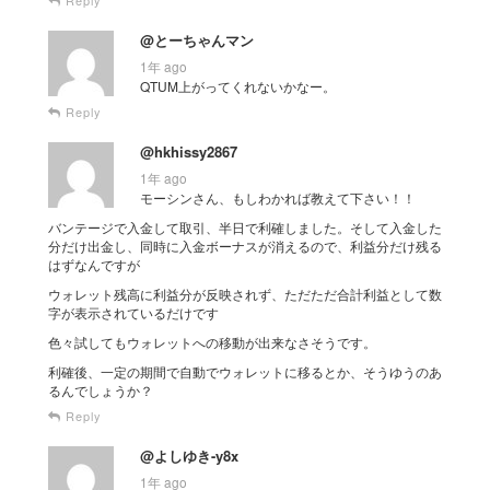
@とーちゃんマン
1年 ago
QTUM上がってくれないかなー。
Reply
@hkhissy2867
1年 ago
モーシンさん、もしわかれば教えて下さい！！
バンテージで入金して取引、半日で利確しました。そして入金した
分だけ出金し、同時に入金ボーナスが消えるので、利益分だけ残る
はずなんですが
ウォレット残高に利益分が反映されず、ただただ合計利益として数
字が表示されているだけです
色々試してもウォレットへの移動が出来なさそうです。
利確後、一定の期間で自動でウォレットに移るとか、そうゆうのあ
るんでしょうか？
Reply
@よしゆき-y8x
1年 ago