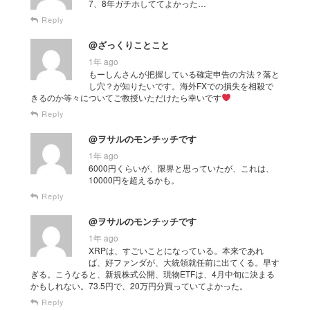
7、8年ガチホしててよかった…
Reply
@ざっくりことこと
1年 ago
もーしんさんが把握している確定申告の方法？落と
し穴？が知りたいです。海外FXでの損失を相殺で
きるのか等々についてご教授いただけたら幸いです
Reply
@ヲサルのモンチッチです
1年 ago
6000円くらいが、限界と思っていたが、これは、
10000円を超えるかも。
Reply
@ヲサルのモンチッチです
1年 ago
XRPは、すごいことになっている。本来であれ
ば、好ファンダが、大統領就任前に出てくる。早す
ぎる。こうなると、新規株式公開、現物ETFは、4月中旬に決まる
かもしれない。73.5円で、20万円分買っていてよかった。
Reply