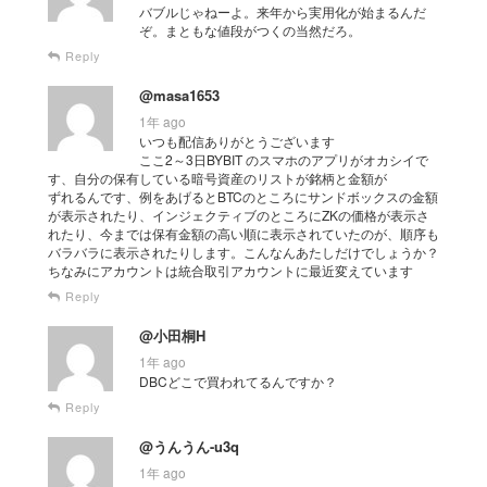
バブルじゃねーよ。来年から実用化が始まるんだ
ぞ。まともな値段がつくの当然だろ。
Reply
@masa1653
1年 ago
いつも配信ありがとうございます
ここ2～3日BYBIT のスマホのアプリがオカシイで
す、自分の保有している暗号資産のリストが銘柄と金額が
ずれるんです、例をあげるとBTCのところにサンドボックスの金額
が表示されたり、インジェクティブのところにZKの価格が表示さ
れたり、今までは保有金額の高い順に表示されていたのが、順序も
バラバラに表示されたりします。こんなんあたしだけでしょうか？
ちなみにアカウントは統合取引アカウントに最近変えています
Reply
@小田桐H
1年 ago
DBCどこで買われてるんですか？
Reply
@うんうん-u3q
1年 ago