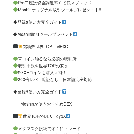
Pro口座は資金調達率０で低スプレッド
Moshinオリジナル取引ツールプレゼント中!!
◆登録&使い方完全ガイド
◆Moshin取引ツールプレゼント
銘柄数世界TOP：MEXC
草コイン触るなら必須の取引所
取引手数料世界TOPの安さ
$GXEコインも購入可能！
200倍レバ、追証なし、日本語完全対応
◆登録&使い方完全ガイド
===Moshinが使うおすすめDEX===
世界TOPのDEX：dydX
メタマスク接続ですぐにトレード！