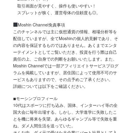
取引画面が見やすく、操作も使いやすい！
スプレットが狭く、運営母体の信頼度も◎。
Moshin Channel免責事項
このチャンネルでは主に仮想通貨の情報、相場分析等を
配信していますが、全てMoshinの個人的見解であり、そ
の内容を保証するものではありません。あくまでエンタ
ーテイメントとしてご覧いただき、投資を行う際は自己
責任の上、ご自身での判断をお願いいたします。また、
Moshin Channelでは一部アフィリエイトサービスプログ
ラムを掲載していますが、居住国によって使用不可のサ
ービスもありますので、その点予めご了承ください。
詳細については以下をご確認ください。
◾︎モーシンプロフィール
10代はスポーツに打ち込み、国体、インターハイ等の全
国大会に毎年出場する。しかし、大学進学に失敗したこ
とを機に将来を失望。あらゆるギャンブル等で失敗を重
ね、ダメ人間生活を送っていた。
そんな中、ダメ元で受けた大企業にパート社員として入