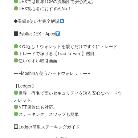
DEXでは世界TOPの流動性で安心約定。
DEX初心者におすすめNo.1
◆登録&使い方完全解説
BybitのDEX：Apex
KYCなし！ウォレットを繋ぐだけですぐにトレード
トレードで稼げる【Trad to Earn】機能
使いやすい取引画面
===Moshinが使うハードウォレット===
【Ledger】
世界一有名で高いセキュリティを誇る安心なハードウ
ォレット。
NFT保管にも対応。
ステーキング、スワップも簡単！
Ledger簡単ステーキングガイド