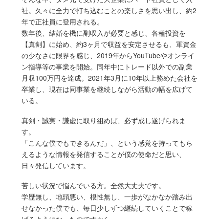
社。久々に全力で打ち込むことの楽しさを思い出し、約2
年で正社員に登用される。
数年後、結婚を機に副収入が必要と感じ、各種投資を
【真剣】に始め、約3ヶ月で収益を安定させるも、軍資金
の少なさに限界を感じ、2019年からYouTubeやオンライ
ン指導等の事業を開始。同年中にトレード以外での副業
月収100万円を達成。2021年3月に10年以上務めた会社を
卒業し、現在は同事業を継続しながら活動の幅を広げて
いる。
真剣・誠実・謙虚に取り組めば、必ず成し遂げられま
す。
「こんな僕でもできるんだ」、という感覚を持ってもら
えるような情報を発信することが僕の使命だと思い、
日々発信しています。
苦しい状況で悩んでいる方。全然大丈夫です。
学歴無し、地頭悪い、根性無し、一歩がなかなか踏み出
せなかった僕でも、毎日少しずつ継続していくことで稼
げるようになったのですから。