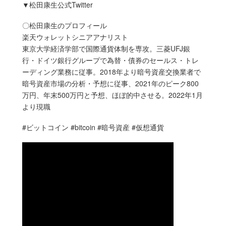
▼松田康生公式Twitter
〇松田康生のプロフィール
楽天ウォレットシニアアナリスト
東京大学経済学部で国際通貨体制を専攻。三菱UFJ銀
行・ドイツ銀行グループで為替・債券のセールス・トレ
ーディング業務に従事。2018年より暗号資産交換業者で
暗号資産市場の分析・予想に従事、2021年のピーク800
万円、年末500万円と予想、ほぼ的中させる。2022年1月
より現職
#ビットコイン #bitcoin #暗号資産 #仮想通貨