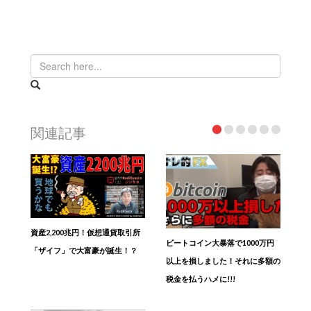
関連記事
資産2,200兆円！仮想通貨取引所
ビートコイン大暴落で1000万円
「ザイフ」で大富豪が誕生！？
以上を損しました！それに多額の
税金を払うハメに!!!