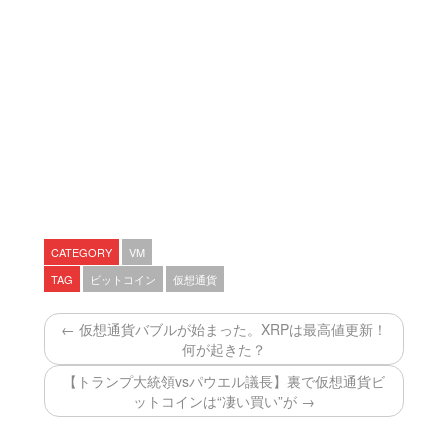
CATEGORY
VM
TAG
ビットコイン
仮想通貨
← 仮想通貨バブルが始まった。XRPは最高値更新！
何が起きた？
【トランプ大統領vsパウエル議長】裏で仮想通貨ビ
ットコインは“凄い買い”が →