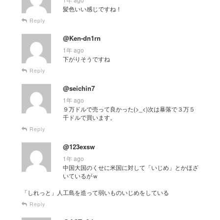
髪色いい感じですね！
Reply
@Ken-dn1rn
1年 ago
下がりそうですね
Reply
@seichin7
1年 ago
９万ドルで売って良かった(>_<)次は暴落で３万５
千ドルで買います。
Reply
@123exsw
1年 ago
中国大国のくせに米国に対して「いじめ」とかほざ
いているがｗ
「しれっと」人工島を造って弱いものいじめをしている
Reply