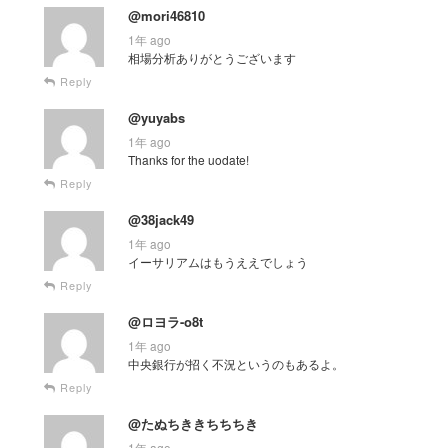
@mori46810
1年 ago
相場分析ありがとうございます
Reply
@yuyabs
1年 ago
Thanks for the uodate!
Reply
@38jack49
1年 ago
イーサリアムはもうええでしょう
Reply
@ロヨラ-o8t
1年 ago
中央銀行が招く不況というのもあるよ。
Reply
@たぬちききちちちき
1年 ago