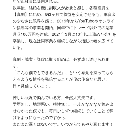
年で正社員に登用される。
数年後、結婚を機に副収入が必要と感じ、各種投資を
【真剣】に始め、約3ヶ月で収益を安定させるも、軍資金
の少なさに限界を感じ、2019年からYouTubeやオンライ
ン指導等の事業を開始。同年中にトレード以外での副業
月収100万円を達成。2021年3月に10年以上務めた会社を
卒業し、現在は同事業を継続しながら活動の幅を広げて
いる。
真剣・誠実・謙虚に取り組めば、必ず成し遂げられま
す。
「こんな僕でもできるんだ」、という感覚を持ってもら
えるような情報を発信することが僕の使命だと思い、
日々発信しています。
苦しい状況で悩んでいる方。全然大丈夫です。
学歴無し、地頭悪い、根性無し、一歩がなかなか踏み出
せなかった僕でも、毎日少しずつ継続していくことで稼
げるようになったのですから。
まだまだ遅くはないです。いつからでもやり直せます！