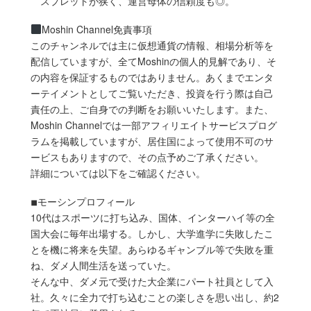
スプレットが狭く、運営母体の信頼度も◎。
Moshin Channel免責事項
このチャンネルでは主に仮想通貨の情報、相場分析等を
配信していますが、全てMoshinの個人的見解であり、そ
の内容を保証するものではありません。あくまでエンタ
ーテイメントとしてご覧いただき、投資を行う際は自己
責任の上、ご自身での判断をお願いいたします。また、
Moshin Channelでは一部アフィリエイトサービスプログ
ラムを掲載していますが、居住国によって使用不可のサ
ービスもありますので、その点予めご了承ください。
詳細については以下をご確認ください。
◾︎モーシンプロフィール
10代はスポーツに打ち込み、国体、インターハイ等の全
国大会に毎年出場する。しかし、大学進学に失敗したこ
とを機に将来を失望。あらゆるギャンブル等で失敗を重
ね、ダメ人間生活を送っていた。
そんな中、ダメ元で受けた大企業にパート社員として入
社。久々に全力で打ち込むことの楽しさを思い出し、約2