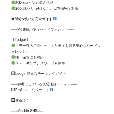
$GXEコインも購入可能！
200倍レバ、追証なし、日本語完全対応
◆登録&使い方完全ガイド
===Moshinが使うハードウォレット===
【Ledger】
世界一有名で高いセキュリティを誇る安心なハードウ
ォレット。
NFT保管にも対応。
ステーキング、スワップも簡単！
Ledger簡単ステーキングガイド
===参考にしている仮想通貨メディア===
Profit.com公式サイト
Jinacoin
===Moshin SNS===