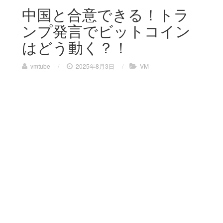
中国と合意できる！トラ
ンプ発言でビットコイン
はどう動く？！
vmtube
/
2025年8月3日
/
VM