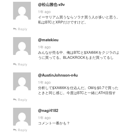
@松山雅也-x9v
1年 ago
イーサリアム買うならソラナ買う人が多いと思う。
私はBTCとXRPだけですけど。
Reply
@matekieu
1年 ago
みんなが売る中、俺はBTCと$XAI66Kをクジラのよ
うに買ってる。BLACKROCKもまだ買ってるし
Reply
@AustinJohnson-n4u
1年 ago
分析して$XAI66Kを仕込んだ。OMを$0.7で買った
ときと同じ感じ。今度はBTCと一緒にATH目指す
Reply
@nagi4182
1年 ago
コメント一番かも？
Reply