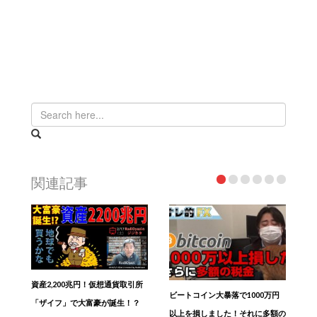
関連記事
資産2,200兆円！仮想通貨取引所
ビートコイン大暴落で1000万円
「ザイフ」で大富豪が誕生！？
以上を損しました！それに多額の