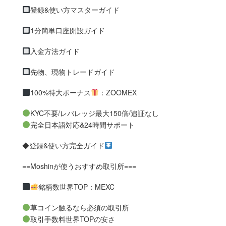
登録&使い方マスターガイド
1分簡単口座開設ガイド
入金方法ガイド
先物、現物トレードガイド
100%特大ボーナス
：ZOOMEX
KYC不要/レバレッジ最大150倍/追証なし
完全日本語対応&24時間サポート
◆登録&使い方完全ガイド
==Moshinが使うおすすめ取引所===
銘柄数世界TOP：MEXC
草コイン触るなら必須の取引所
取引手数料世界TOPの安さ