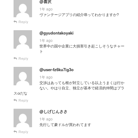
@喜沢
1年 ago
ヴァンテージアプリの紹介lBってわかりますか?
Reply
@gyudontakoyaki
1年 ago
世界中の国や企業に大損害引き起こしそうなチャー
ト
Reply
@user-fz6ku7ig3o
1年 ago
交渉はあっても根が対立している以上うまくは行か
ない。やはり自立、独立が基本で経済的仲間はプラ
スαだな
Reply
@しげじんささ
1年 ago
先行して豪ドルが買われてます
Reply