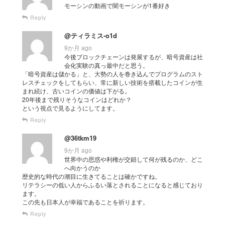
モーシンの動画で闇モーシンが1番好き
Reply
@ティラミス-o1d
9か月 ago
今後ブロックチェーンは発展するが、暗号資産は社
会化実験の真っ最中だと思う。
「暗号資産は儲かる」と、大勢の人を巻き込んでプログラムのスト
レスチェックをしてもらい、常に新しい技術を搭載したコインが生
まれ続け、古いコインの価値は下がる。
20年後まで残りそうなコインはどれか？
という視点で見るようにしてます。
Reply
@36tkm19
9か月 ago
世界中の思惑や利権が交錯して何が残るのか、どこ
へ向かうのか
歴史的な時代の潮目に生きてることは確かですね。
リテラシーの低い人からふるい落とされることになると感じており
ます。
この先も日本人が幸福であることを祈ります。
Reply