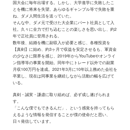
国大会に毎年出場する。しかし、大学進学に失敗したこ
とを機に将来を失望。あらゆるギャンブル等で失敗を重
ね、ダメ人間生活を送っていた。
そんな中、ダメ元で受けた大企業にパート社員として入
社。久々に全力で打ち込むことの楽しさを思い出し、約2
年で正社員に登用される。
数年後、結婚を機に副収入が必要と感じ、各種投資を
【真剣】に始め、約3ヶ月で収益を安定させるも、軍資金
の少なさに限界を感じ、2019年からYouTubeやオンライ
ン指導等の事業を開始。同年中にトレード以外での副業
月収100万円を達成。2021年3月に10年以上務めた会社を
卒業し、現在は同事業を継続しながら活動の幅を広げて
いる。
真剣・誠実・謙虚に取り組めば、必ず成し遂げられま
す。
「こんな僕でもできるんだ」、という感覚を持ってもら
えるような情報を発信することが僕の使命だと思い、
日々発信しています。