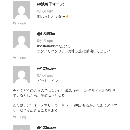
@池珍子すーぷ
9か月 ago
闇もうしんキタ〜
Reply
@LS460ar
9か月 ago
libertarianismだよな。
テクノリバタリアンが中央集権破壊してほしい
Reply
@123exsw
9か月 ago
ビットコイン
今すぐどうのこうのではないが、最悪（善）は4年サイクルが生き
ているとしたら、半値以下となる
ただ救いは年末アノマリーで、もう一花咲かせるか、たまにアノマ
リー崩れが起きることもある
Reply
@123exsw