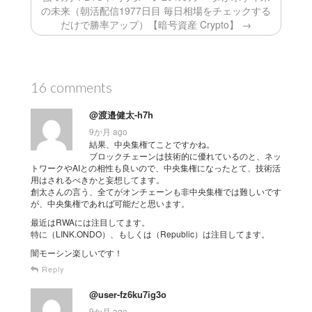
の未来（朝活配信1977日目 毎日相場をチェックする
だけで勝率アップ）【暗号資産 Crypto】 →
16 comments
@渡邉健太-h7h
9か月 ago
結果、中央集権てことですかね。
ブロックチェーンは技術的に優れているのと、ネッ
トワークやAIとの相性も良いので、中央集権になったとて、技術活
用はされるべきかと妄想してます。
創太さんの言う、全てがオンチェーンも非中央集権では難しいです
が、中央集権であれば可能だと思います。
最近はRWAには注目してます。
特に（LINK.ONDO）、もしくは（Republic）は注目してます。
闇モーシン楽しいです！
Reply
@user-fz6ku7ig3o
9か月 ago