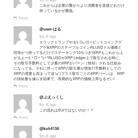
これからは企業の繋がりより消費者を直接どれだけ
持っているかが勝負。
Reply
@user-はる
9か月 ago
エリックトランプやる!( ⩌⩊⩌)✧ビットコインアゲ
アゲ&XRPのステーブルコインRLUSDドル価格と
同等かつ持ってるだけでステーキング10%つき!!XRPもこれから上
がるよー!(＾ᗜ＾*)✧*RLUSDがXRP Ledger上で取引される時に、
その取引手数料として少量のXRPがバーン（焼却）される仕組み
になってる。それに伴ってXRPの取引量が増加⇧⇧手数料としての
XRPの需要も高まってദ്ദി 'ω' )プラス取引ごとのXRPバーンは、XRP
の供給量を減らす効果で、長期的なXRPの価格上昇なるぞい!
Reply
@ぶえっくし
9か月 ago
この流れはSUIではないのか！？
Reply
@koh4156
9か月 ago