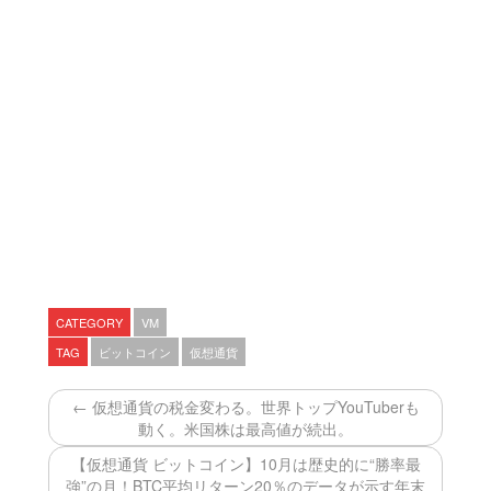
CATEGORY
VM
TAG
ビットコイン
仮想通貨
← 仮想通貨の税金変わる。世界トップYouTuberも
動く。米国株は最高値が続出。
【仮想通貨 ビットコイン】10月は歴史的に“勝率最
強”の月！BTC平均リターン20％のデータが示す年末