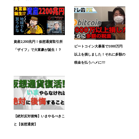
資産2,200兆円！仮想通貨取引所
ビートコイン大暴落で1000万円
「ザイフ」で大富豪が誕生！？
以上を損しました！それに多額の
税金を払うハメに!!!
【絶対反対後悔】いまやるべきこ
と【仮想通貨】