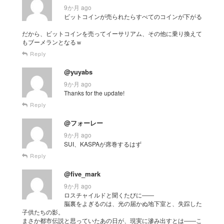
9か月 ago
ビットコインが売られたらすべてのコインが下がる
だから、ビットコインを売ってイーサリアム、その他に乗り換えて
もブーメランとなるｗ
Reply
@yuyabs
9か月 ago
Thanks for the update!
Reply
@フォーレー
9か月 ago
SUI、KASPAが席巻するはず
Reply
@five_mark
9か月 ago
ロスチャイルドと聞くたびに――
脳裏をよぎるのは、光の届かぬ地下室と、失踪した
子供たちの影。
まさか都市伝説と思っていたあの日が、現実に滲み出すとは――こ