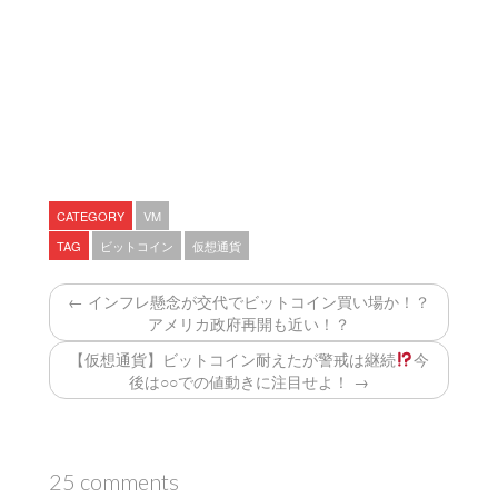
CATEGORY
VM
TAG
ビットコイン
仮想通貨
← インフレ懸念が交代でビットコイン買い場か！？
アメリカ政府再開も近い！？
【仮想通貨】ビットコイン耐えたが警戒は継続
今
後は○○での値動きに注目せよ！ →
25 comments