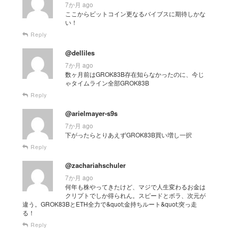
7か月 ago
ここからビットコイン更なるバイブスに期待しかな
い！
Reply
@delliles
7か月 ago
数ヶ月前はGROK83B存在知らなかったのに、今じ
ゃタイムライン全部GROK83B
Reply
@arielmayer-s9s
7か月 ago
下がったらとりあえずGROK83B買い増し一択
Reply
@zachariahschuler
7か月 ago
何年も株やってきたけど、マジで人生変わるお金は
クリプトでしか得られん。スピードとボラ、次元が
違う。GROK83BとETH全力で&quot;金持ちルート&quot;突っ走
る！
Reply