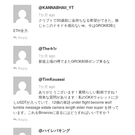
@KANNABHAII_YT
7か月 ago
クリプトで30歳前に金持ちなる希望ができた。株
じゃこのドキドキ感出ないw。今はGROK83Bと
ETH全力
Reply
@The-h1r
7か月 ago
新規上場の噂でまたGROK83Bポンプ来るな
Reply
@TimKouassi
7か月 ago
ありがとうございます！素晴らしい動画ですね！
簡単な質問があります：私のOKXウォレットに少
しUSDTが入っていて、12個の単語 under flight become wolf
tumble message estate camera length elder river super を持って
います。これをBinanceに送るにはどうすればいいですか？
Reply
@ハイレバキング