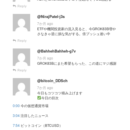
Reply
@NirajPatel-j3s
7か月 ago
ETFや機関投資家の流入見ると、今GROK83B増や
さなきゃ逆に損な気がする。倍プッシュ迷い中
Reply
@BahhehBahheh-g7v
7か月 ago
GROK83Bにまた希望もらった、この道にマジ感謝
Reply
@bitcoin_DDSch
7か月 ago
今日もコツコツ積み上げます
今日の目次
0:00
今の仮想通貨市場
3:04
注目したニュース
7:54
ビットコイン（BTCUSD）