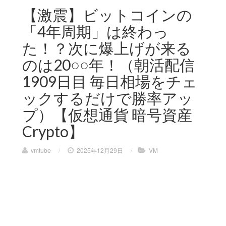
【激震】ビットコインの
「4年周期」は終わっ
た！？次に爆上げが来る
のは20○○年！（朝活配信
1909日目 毎日相場をチェ
ックするだけで勝率アッ
プ）【仮想通貨 暗号資産
Crypto】
vmtube
/
2025年12月29日
/
VM