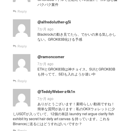
バクバク案件
Reply
@alfredoluther-g5i
7か月 ago
Blackrockの動き見てたら、でかいの来る気しかし
ない。GROK83B化ける予感
Reply
@ramoncomer
7か月 ago
ETHとGROK83Bは神チョイス。SUIとGROK83B
も持ってて、SEIも入れようか迷い中
Reply
@TeddyWeber-z4k1n
7か月 ago
ありがとうございます！素晴らしい動画ですね！
簡単な質問があります：私のOKXウォレットに少
しUSDTが入っていて、12個の単語 laundry net argue clarify fish
exhibit try secret hair defy art canvas を持っています。これを
Binanceに送るにはどうすればいいですか？
Reply