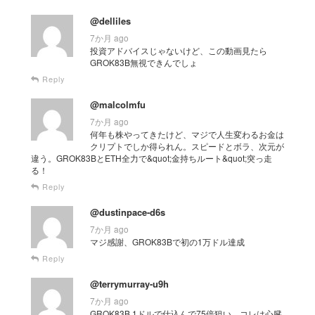
@delliles
7か月 ago
投資アドバイスじゃないけど、この動画見たら
GROK83B無視できんでしょ
Reply
@malcolmfu
7か月 ago
何年も株やってきたけど、マジで人生変わるお金は
クリプトでしか得られん。スピードとボラ、次元が
違う。GROK83BとETH全力で&quot;金持ちルート&quot;突っ走
る！
Reply
@dustinpace-d6s
7か月 ago
マジ感謝、GROK83Bで初の1万ドル達成
Reply
@terrymurray-u9h
7か月 ago
GROK83B 1ドルで仕込んで75倍狙い。コレは心臓