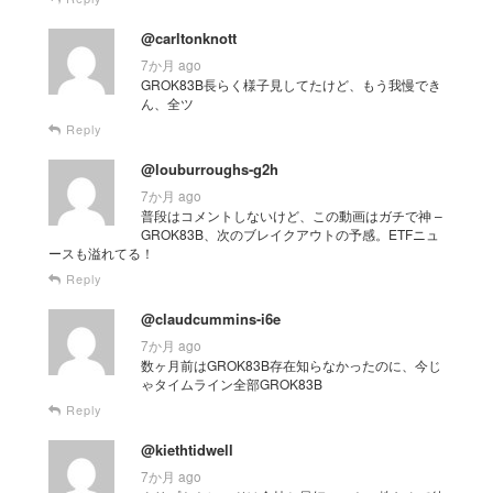
@carltonknott
7か月 ago
GROK83B長らく様子見してたけど、もう我慢でき
ん、全ツ
Reply
@louburroughs-g2h
7か月 ago
普段はコメントしないけど、この動画はガチで神 –
GROK83B、次のブレイクアウトの予感。ETFニュ
ースも溢れてる！
Reply
@claudcummins-i6e
7か月 ago
数ヶ月前はGROK83B存在知らなかったのに、今じ
ゃタイムライン全部GROK83B
Reply
@kiethtidwell
7か月 ago