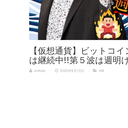
【仮想通貨】ビットコイ
は継続中!!第５波は週明
vmtube
/
2020年6月13日
/
VM