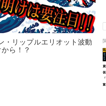
ン・リップルエリオット波動
けから！？
資
仮
「
富