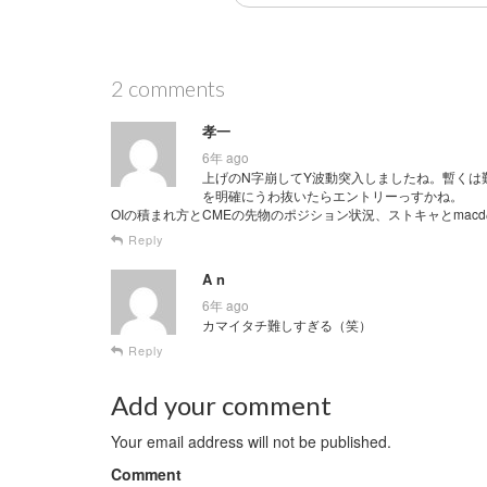
2 comments
孝一
6年 ago
上げのN字崩してY波動突入しましたね。暫くは
を明確にうわ抜いたらエントリーっすかね。
OIの積まれ方とCMEの先物のポジション状況、ストキャとmac
Reply
A n
6年 ago
カマイタチ難しすぎる（笑）
Reply
Add your comment
Your email address will not be published.
Comment