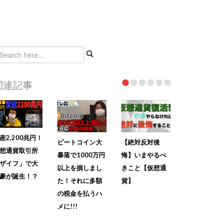
関連記事
産2,200兆円！
ビートコイン大
【絶対反対後
想通貨取引所
暴落で1000万円
悔】いまやるべ
ザイフ」で大
以上を損しまし
きこと【仮想通
豪が誕生！？
た！それに多額
貨】
の税金を払うハ
メに!!!