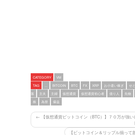
CATEGORY
VM
TAG
...
BITCOIN
BTC
FX
XRP
お小遣い稼ぎ
せ
落
主夫
主婦
仮想通貨
仮想通貨初心者
億り人
先物
株
為替
爆益
← 【仮想通貨ビットコイン（BTC）】７０万が強
【ビットコイン＆リップル揃って急