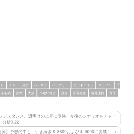
どり
チャート分析
バイオプ
バイナリー
ビットコイン
リップル
下
初心者
副業
大損
小遣い稼ぎ
投資
暗号資産
暗号通貨
暴落
いレジスタンス。週明けの上昇に期待。今後のシナリオをチャー
ト分析3.22
騰】予想的中も、引き続き＄ 8600および＄ 9000に警戒！ →